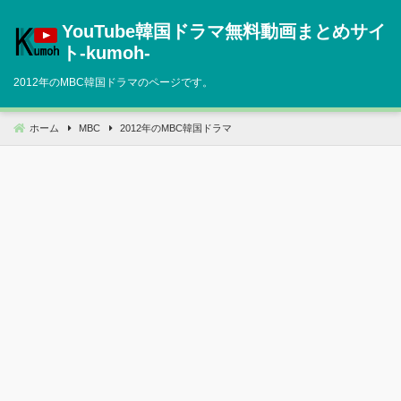
コ
YouTube韓国ドラマ無料動画まとめサイ
ン
テ
ト‐kumoh‐
ン
2012年のMBC韓国ドラマのページです。
ツ
へ
移
ホーム
MBC
2012年のMBC韓国ドラマ
動