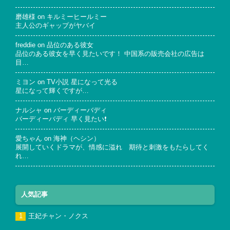
磨雄様
on
キルミーヒールミー
主人公のギャップがヤバイ
freddie
on
品位のある彼女
品位のある彼女を早く見たいです！ 中国系の販売会社の広告は
目…
ミヨン
on
TV小説 星になって光る
星になって輝くですが…
ナルシャ
on
バーディーバディ
バーディーバディ 早く見たい❗
愛ちゃん
on
海神（ヘシン）
展開していくドラマが、情感に溢れ 期待と刺激をもたらしてく
れ…
人気記事
王妃チャン・ノクス