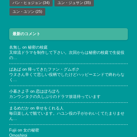
パン・ヒョジョン
(34)
ユン・ジュサン
(35)
ユン・ユソン
(25)
最新のコメント
名無し
on
秘密の校庭
又韓流ドラマを制作して下さい。次回からは秘密の校庭で生徒役
の…
ばあば
on
帰ってきたファン・グムボク
ウヌさん辛くて悲しい役柄でしたけどハッピーエンドで終わらな
く…
小暮さよ子
on
恋はぽろぽろ
カンウンタクの久しぶりのドラマ放送待っています
まるめだか
on
幸せをくれる人
毎日楽しんで観ています。ハユン役の子がかわいくてたまりませ
ん…
Fujii
on
女の秘密
Omoshiroi