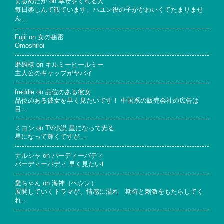
まるめだか
on
幸せをくれる人
毎日楽しんで観ています。ハユン役の子がかわいくてたまりませ
ん…
Fujii
on
女の秘密
Omoshiroi
磨雄様
on
キルミーヒールミー
主人公のギャップがヤバイ
freddie
on
品位のある彼女
品位のある彼女を早く見たいです！ 中国系の販売会社の広告は
目…
ミヨン
on
TV小説 星になって光る
星になって輝くですが…
ナルシャ
on
バーディーバディ
バーディーバディ 早く見たい❗
愛ちゃん
on
海神（ヘシン）
展開していくドラマが、情感に溢れ 期待と刺激をもたらしてく
れ…