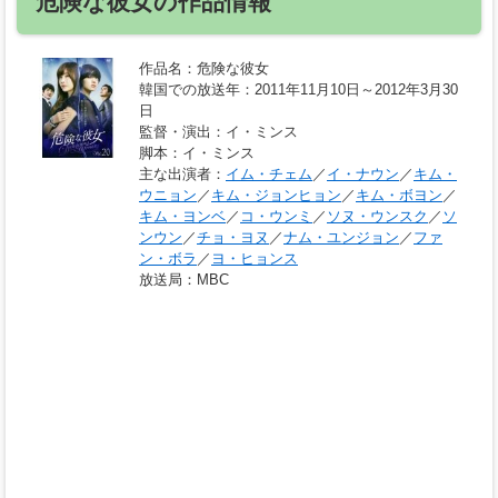
危険な彼女の作品情報
作品名
：危険な彼女
韓国での放送年
：2011年11月10日～2012年3月30
日
監督・演出
：イ・ミンス
脚本
：イ・ミンス
主な出演者
：
イム・チェム
／
イ・ナウン
／
キム・
ウニョン
／
キム・ジョンヒョン
／
キム・ボヨン
／
キム・ヨンベ
／
コ・ウンミ
／
ソヌ・ウンスク
／
ソ
ンウン
／
チョ・ヨヌ
／
ナム・ユンジョン
／
ファ
ン・ボラ
／
ヨ・ヒョンス
放送局
：MBC