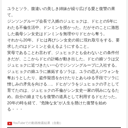
ユラとソラ、腹違いの美しき姉妹が繰り広げる愛と復讐の果
て。
ジンソングループ会長で入婿のジュヒョクは、ドヒとの5年に
わたる不倫生活中、ドンミンを授かった。だがそのことに激怒
した義母シン女史はドンミンを無理やりドヒから奪う。
それから20年。ドヒは再びシン女史の前に現れ取引をする。要
求したのはドンミンと会えるようにすること。
実母であることわ言わず、ジュヒョクとも会わないとの条件付
きだが、ここからドヒの計略が動き出した。ドヒの娘ソラは父
ジュヒョクに近づきたい一心でジンソングループに入社する。
ジュヒョクの娘ユラに嫉妬するソラは、ユラの恋人ジウォンを
奪おうとしたり、盗作疑惑をかけたりとあらゆる手段でソラに
憎しみの矛先を向ける…。ドヒがソラをジュヒョクの子として
育てたのは、ジュヒョクの不倫がシン女史一家の弱みになるた
め。自分の娘までもを復讐の道具として利用するドヒだった。
20年の時を経て、“危険な女”が人生を懸けた復讐を始め
る・・・
YouTubeでの動画検索結果（自動）