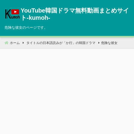
コ
YouTube韓国ドラマ無料動画まとめサイ
ン
テ
ト‐kumoh‐
ン
危険な彼女のページです。
ツ
へ
移
ホーム
タイトルの日本語読みが「か行」の韓国ドラマ
危険な彼女
動