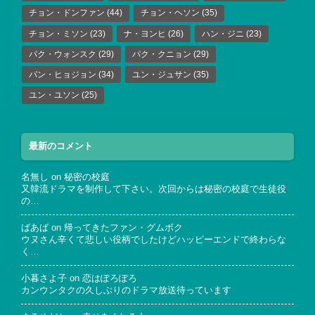
チョン・ドンファン
(44)
チョン・ヘソン
(35)
チョン・ミソン
(23)
ナ・ヨンヒ
(26)
ハン・ジニ
(23)
パク・ウォンスク
(29)
パク・クニョン
(29)
パン・ヒョジョン
(34)
ユン・ジュサン
(35)
ユン・ユソン
(25)
最新のコメント
名無し
on
秘密の校庭
又韓流ドラマを制作して下さい。次回からは秘密の校庭で生徒役
の…
ばあば
on
帰ってきたファン・グムボク
ウヌさん辛くて悲しい役柄でしたけどハッピーエンドで終わらな
く…
小暮さよ子
on
恋はぽろぽろ
カンウンタクの久しぶりのドラマ放送待っています