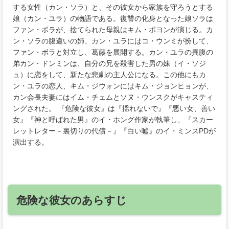
する女性（カン・ソラ）と、その彼女から家族を守ろうとする
娘（カン・ユラ）の物語である。復讐の化身となった娘ソラは
ファン・ボラが、捨てられた母親はキム・ボヨンが演じる。カ
ン・ソラの腹違いの姉、カン・ユラにはコ・ウンミが扮して、
ファン・ボラと対立し、葛藤を展開する。カン・ユラの異腹の
弟カン・ドンミンは、自分の兄を殺害した男の妹（イ・ソジ
ュ）に恋をして、新たな悲劇の主人公になる。この他にもカ
ン・ユラの恋人、キム・ジウォンにはキム・ジョンヒョンが、
カン会長夫妻にはイム・チェムとソヌ・ウンスクがキャスティ
ングされた。 『危険な彼女』は『揺れないで』『悪い女、善い
女』『神と呼ばれた男』のイ・ホング作家が執筆し、『スカー
レットレター－裏切りの代償－』『白い嘘』のイ・ミンスPDが
演出する。
危険な彼女のあらすじ