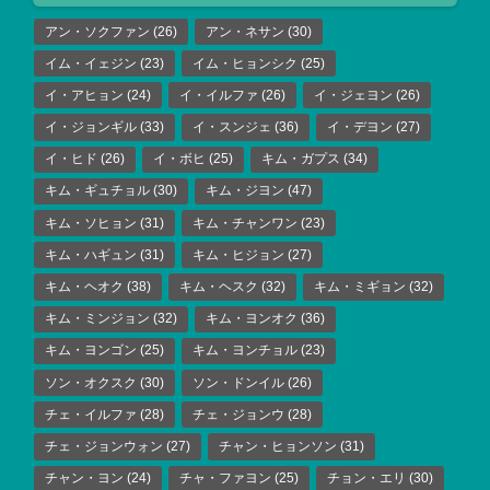
アン・ソクファン
(26)
アン・ネサン
(30)
イム・イェジン
(23)
イム・ヒョンシク
(25)
イ・アヒョン
(24)
イ・イルファ
(26)
イ・ジェヨン
(26)
イ・ジョンギル
(33)
イ・スンジェ
(36)
イ・デヨン
(27)
イ・ヒド
(26)
イ・ボヒ
(25)
キム・ガプス
(34)
キム・ギュチョル
(30)
キム・ジヨン
(47)
キム・ソヒョン
(31)
キム・チャンワン
(23)
キム・ハギュン
(31)
キム・ヒジョン
(27)
キム・ヘオク
(38)
キム・ヘスク
(32)
キム・ミギョン
(32)
キム・ミンジョン
(32)
キム・ヨンオク
(36)
キム・ヨンゴン
(25)
キム・ヨンチョル
(23)
ソン・オクスク
(30)
ソン・ドンイル
(26)
チェ・イルファ
(28)
チェ・ジョンウ
(28)
チェ・ジョンウォン
(27)
チャン・ヒョンソン
(31)
チャン・ヨン
(24)
チャ・ファヨン
(25)
チョン・エリ
(30)