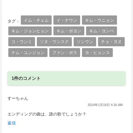
イム・チェム
イ・ナウン
キム・ウニョン
タグ：
キム・ジョンヒョン
キム・ボヨン
キム・ヨンベ
コ・ウンミ
ソヌ・ウンスク
ソンウン
チョ・ヨヌ
ナム・ユンジョン
ファン・ボラ
ヨ・ヒョンス
1件のコメント
すーちゃん
2014年1月16日 4:16 AM
エンディングの曲は、誰の歌でしょうか？
返信