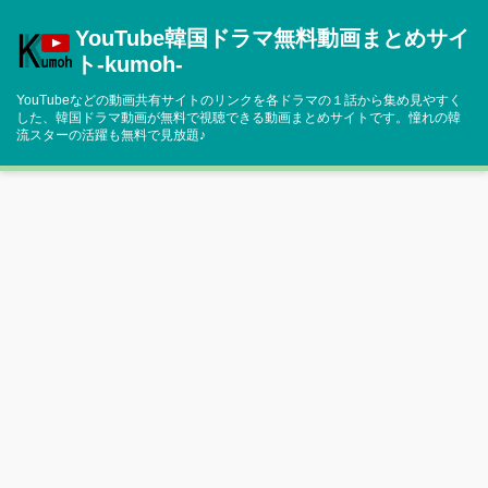
コ
YouTube韓国ドラマ無料動画まとめサイ
ン
テ
ト‐kumoh‐
ン
YouTubeなどの動画共有サイトのリンクを各ドラマの１話から集め見やすく
ツ
した、韓国ドラマ動画が無料で視聴できる動画まとめサイトです。憧れの韓
へ
流スターの活躍も無料で見放題♪
移
動