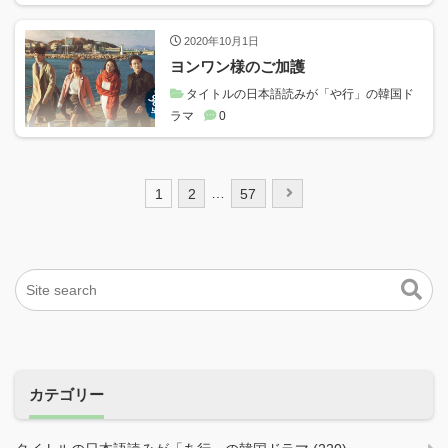
2020年10月1日
ヨンワン様のご加護
タイトルの日本語読みが「や行」の韓国ド
ラマ
0
投
1
2
…
57
稿
ナ
ビ
ゲ
ー
シ
ョ
ン
カテゴリー