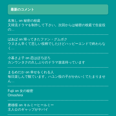
最新のコメント
名無し
on
秘密の校庭
又韓流ドラマを制作して下さい。次回からは秘密の校庭で生徒役
の…
ばあば
on
帰ってきたファン・グムボク
ウヌさん辛くて悲しい役柄でしたけどハッピーエンドで終わらな
く…
小暮さよ子
on
恋はぽろぽろ
カンウンタクの久しぶりのドラマ放送待っています
まるめだか
on
幸せをくれる人
毎日楽しんで観ています。ハユン役の子がかわいくてたまりませ
ん…
Fujii
on
女の秘密
Omoshiroi
磨雄様
on
キルミーヒールミー
主人公のギャップがヤバイ