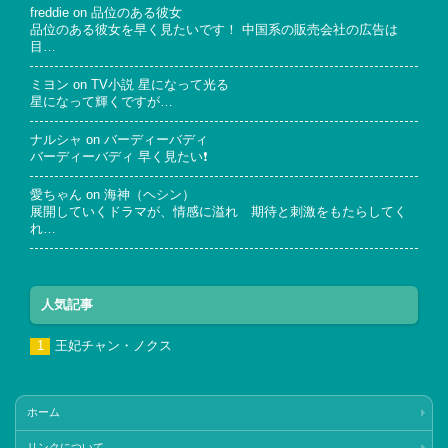
freddie
on
品位のある彼女
品位のある彼女を早く見たいです！ 中国系の販売会社の広告は
目…
ミヨン
on
TV小説 星になって光る
星になって輝くですが…
ナルシャ
on
バーディーバディ
バーディーバディ 早く見たい❗
愛ちゃん
on
海神（ヘシン）
展開していくドラマが、情感に溢れ 期待と刺激をもたらしてく
れ…
人気記事
王妃チャン・ノクス
ホーム
リンクについて