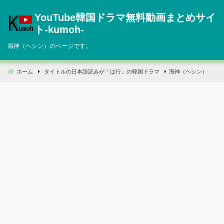
コ
YouTube韓国ドラマ無料動画まとめサイ
ン
テ
ト‐kumoh‐
ン
海神（ヘシン）のページです。
ツ
へ
移
ホーム
タイトルの日本語読みが「は行」の韓国ドラマ
海神（ヘシン）
動