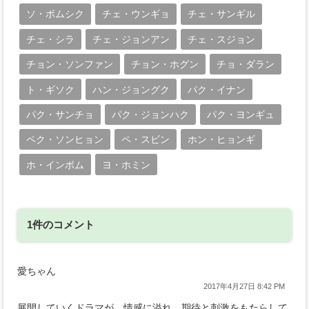
ソ・ボムシク
チェ・ウンギョ
チェ・サンギル
チェ・シラ
チェ・ジョンアン
チェ・スジョン
チョン・ソンファン
チョン・ホグン
チョ・ダラン
ト・ギソク
ハン・ジョングク
パク・イナン
パク・サンチョ
パク・ジョンハク
パク・ヨンギュ
ペク・ソンヒョン
ペ・スビン
ホン・ヒョンギ
ホ・インボム
ヨ・ホミン
1件のコメント
愛ちゃん
2017年4月27日 8:42 PM
展開していくドラマが、情感に溢れ 期待と刺激をもたらして