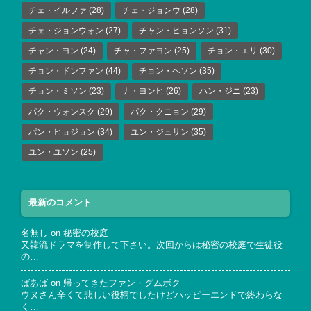
チェ・イルファ
(28)
チェ・ジョンウ
(28)
チェ・ジョンウォン
(27)
チャン・ヒョンソン
(31)
チャン・ヨン
(24)
チャ・ファヨン
(25)
チョン・エリ
(30)
チョン・ドンファン
(44)
チョン・ヘソン
(35)
チョン・ミソン
(23)
ナ・ヨンヒ
(26)
ハン・ジニ
(23)
パク・ウォンスク
(29)
パク・クニョン
(29)
パン・ヒョジョン
(34)
ユン・ジュサン
(35)
ユン・ユソン
(25)
最新のコメント
名無し
on
秘密の校庭
又韓流ドラマを制作して下さい。次回からは秘密の校庭で生徒役
の…
ばあば
on
帰ってきたファン・グムボク
ウヌさん辛くて悲しい役柄でしたけどハッピーエンドで終わらな
く…