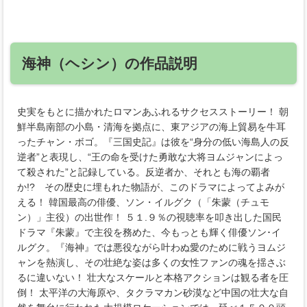
海神（ヘシン）の作品説明
史実をもとに描かれたロマンあふれるサクセスストーリー！ 朝
鮮半島南部の小島・清海を拠点に、東アジアの海上貿易を牛耳
ったチャン・ボゴ。『三国史記』は彼を“身分の低い海島人の反
逆者”と表現し、“王の命を受けた勇敢な大将ヨムジャンによっ
て殺された”と記録している。反逆者か、それとも海の覇者
か!? その歴史に埋もれた物語が、このドラマによってよみが
える！ 韓国最高の俳優、ソン・イルグク（「朱蒙（チュモ
ン）」主役）の出世作！ ５１.９％の視聴率を叩き出した国民
ドラマ『朱蒙』で主役を務めた、今もっとも輝く俳優ソン･イ
ルグク。『海神』では悪役ながら叶わぬ愛のために戦うヨムジ
ャンを熱演し、その壮絶な姿は多くの女性ファンの魂を揺さぶ
るに違いない！ 壮大なスケールと本格アクションは観る者を圧
倒！ 太平洋の大海原や、タクラマカン砂漠など中国の壮大な自