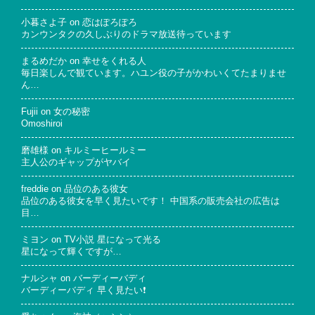
小暮さよ子
on
恋はぽろぽろ
カンウンタクの久しぶりのドラマ放送待っています
まるめだか
on
幸せをくれる人
毎日楽しんで観ています。ハユン役の子がかわいくてたまりませ
ん…
Fujii
on
女の秘密
Omoshiroi
磨雄様
on
キルミーヒールミー
主人公のギャップがヤバイ
freddie
on
品位のある彼女
品位のある彼女を早く見たいです！ 中国系の販売会社の広告は
目…
ミヨン
on
TV小説 星になって光る
星になって輝くですが…
ナルシャ
on
バーディーバディ
バーディーバディ 早く見たい❗