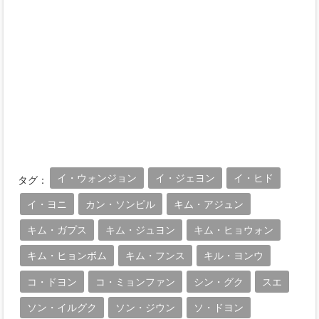
イ・ウォンジョン
イ・ジェヨン
イ・ヒド
タグ：
イ・ヨニ
カン・ソンピル
キム・アジュン
キム・ガプス
キム・ジュヨン
キム・ヒョウォン
キム・ヒョンボム
キム・フンス
キル・ヨンウ
コ・ドヨン
コ・ミョンファン
シン・グク
スエ
ソン・イルグク
ソン・ジウン
ソ・ドヨン