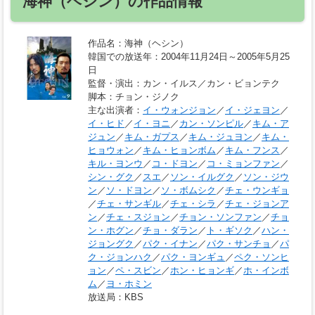
海神（ヘシン）の作品情報
作品名
：海神（ヘシン）
韓国での放送年
：2004年11月24日～2005年5月25
日
監督・演出
：カン・イルス／カン・ビョンテク
脚本
：チョン・ジノク
主な出演者
：
イ・ウォンジョン
／
イ・ジェヨン
／
イ・ヒド
／
イ・ヨニ
／
カン・ソンピル
／
キム・ア
ジュン
／
キム・ガプス
／
キム・ジュヨン
／
キム・
ヒョウォン
／
キム・ヒョンボム
／
キム・フンス
／
キル・ヨンウ
／
コ・ドヨン
／
コ・ミョンファン
／
シン・グク
／
スエ
／
ソン・イルグク
／
ソン・ジウ
ン
／
ソ・ドヨン
／
ソ・ボムシク
／
チェ・ウンギョ
／
チェ・サンギル
／
チェ・シラ
／
チェ・ジョンア
ン
／
チェ・スジョン
／
チョン・ソンファン
／
チョ
ン・ホグン
／
チョ・ダラン
／
ト・ギソク
／
ハン・
ジョングク
／
パク・イナン
／
パク・サンチョ
／
パ
ク・ジョンハク
／
パク・ヨンギュ
／
ペク・ソンヒ
ョン
／
ペ・スビン
／
ホン・ヒョンギ
／
ホ・インボ
ム
／
ヨ・ホミン
放送局
：KBS