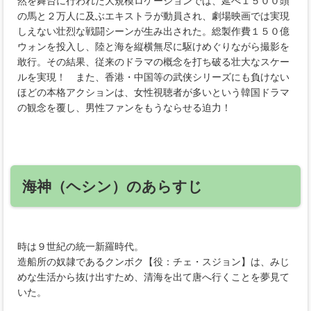
然を舞台に行われた大規模ロケーションでは、延べ１５００頭
の馬と２万人に及ぶエキストラが動員され、劇場映画では実現
しえない壮烈な戦闘シーンが生み出された。総製作費１５０億
ウォンを投入し、陸と海を縦横無尽に駆けめぐりながら撮影を
敢行。その結果、従来のドラマの概念を打ち破る壮大なスケー
ルを実現！ また、香港・中国等の武侠シリーズにも負けない
ほどの本格アクションは、女性視聴者が多いという韓国ドラマ
の観念を覆し、男性ファンをもうならせる迫力！
海神（ヘシン）のあらすじ
時は９世紀の統一新羅時代。
造船所の奴隷であるクンボク【役：チェ・スジョン】は、みじ
めな生活から抜け出すため、清海を出て唐へ行くことを夢見て
いた。