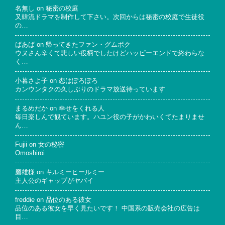
名無し
on
秘密の校庭
又韓流ドラマを制作して下さい。次回からは秘密の校庭で生徒役
の…
ばあば
on
帰ってきたファン・グムボク
ウヌさん辛くて悲しい役柄でしたけどハッピーエンドで終わらな
く…
小暮さよ子
on
恋はぽろぽろ
カンウンタクの久しぶりのドラマ放送待っています
まるめだか
on
幸せをくれる人
毎日楽しんで観ています。ハユン役の子がかわいくてたまりませ
ん…
Fujii
on
女の秘密
Omoshiroi
磨雄様
on
キルミーヒールミー
主人公のギャップがヤバイ
freddie
on
品位のある彼女
品位のある彼女を早く見たいです！ 中国系の販売会社の広告は
目…