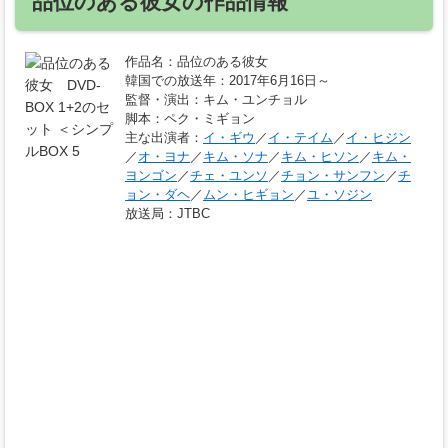
品位のある彼女の作品情報
作品名
：品位のある彼女
韓国での放送年
：2017年6月16日～
監督・演出
：キム・ユンチョル
脚本
：ペク・ミギョン
主な出演者
：
イ・ギウ
／
イ・テイム
／
イ・ヒジン
／
オ・ヨナ
／
キム・ソナ
／
キム・ヒソン
／
キム・
ヨンゴン
／
チェ・ユンソ
／
チョン・サンフン
／
チ
ョン・ダヘ
／
ムン・ヒギョン
／
ユ・ソジン
放送局
：JTBC