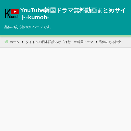
コ
YouTube韓国ドラマ無料動画まとめサイ
ン
テ
ト‐kumoh‐
ン
品位のある彼女のページです。
ツ
へ
移
ホーム
タイトルの日本語読みが「は行」の韓国ドラマ
品位のある彼女
動