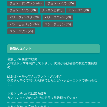
チョン・ドンファン
(44)
チョン・ヘソン
(35)
チョン・ミソン
(23)
ナ・ヨンヒ
(26)
ハン・ジニ
(23)
パク・ウォンスク
(29)
パク・クニョン
(29)
パン・ヒョジョン
(34)
ユン・ジュサン
(35)
ユン・ユソン
(25)
最新のコメント
名無し
on
秘密の校庭
又韓流ドラマを制作して下さい。次回からは秘密の校庭で生徒役
の…
ばあば
on
帰ってきたファン・グムボク
ウヌさん辛くて悲しい役柄でしたけどハッピーエンドで終わらな
く…
小暮さよ子
on
恋はぽろぽろ
カンウンタクの久しぶりのドラマ放送待っています
まるめだか
on
幸せをくれる人