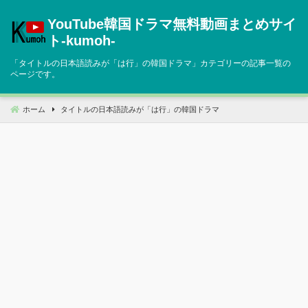
コ
YouTube韓国ドラマ無料動画まとめサイ
ン
テ
ト‐kumoh‐
ン
「タイトルの日本語読みが「は行」の韓国ドラマ」カテゴリーの記事一覧の
ツ
ページです。
へ
移
ホーム
タイトルの日本語読みが「は行」の韓国ドラマ
動