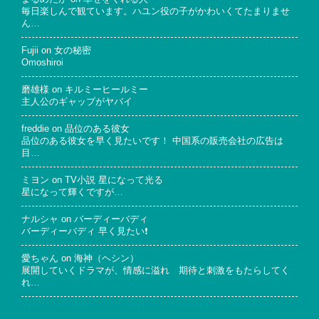
毎日楽しんで観ています。ハユン役の子がかわいくてたまりませ
ん…
Fujii
on
女の秘密
Omoshiroi
磨雄様
on
キルミーヒールミー
主人公のギャップがヤバイ
freddie
on
品位のある彼女
品位のある彼女を早く見たいです！ 中国系の販売会社の広告は
目…
ミヨン
on
TV小説 星になって光る
星になって輝くですが…
ナルシャ
on
バーディーバディ
バーディーバディ 早く見たい❗
愛ちゃん
on
海神（ヘシン）
展開していくドラマが、情感に溢れ 期待と刺激をもたらしてく
れ…