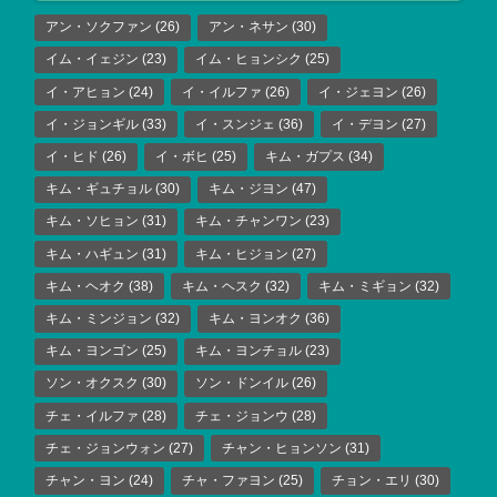
アン・ソクファン
(26)
アン・ネサン
(30)
イム・イェジン
(23)
イム・ヒョンシク
(25)
イ・アヒョン
(24)
イ・イルファ
(26)
イ・ジェヨン
(26)
イ・ジョンギル
(33)
イ・スンジェ
(36)
イ・デヨン
(27)
イ・ヒド
(26)
イ・ボヒ
(25)
キム・ガプス
(34)
キム・ギュチョル
(30)
キム・ジヨン
(47)
キム・ソヒョン
(31)
キム・チャンワン
(23)
キム・ハギュン
(31)
キム・ヒジョン
(27)
キム・ヘオク
(38)
キム・ヘスク
(32)
キム・ミギョン
(32)
キム・ミンジョン
(32)
キム・ヨンオク
(36)
キム・ヨンゴン
(25)
キム・ヨンチョル
(23)
ソン・オクスク
(30)
ソン・ドンイル
(26)
チェ・イルファ
(28)
チェ・ジョンウ
(28)
チェ・ジョンウォン
(27)
チャン・ヒョンソン
(31)
チャン・ヨン
(24)
チャ・ファヨン
(25)
チョン・エリ
(30)