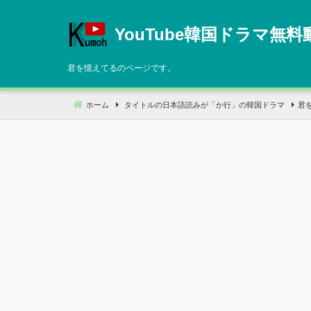
コ
ン
YouTube韓国ドラマ無料
テ
ン
君を憶えてるのページです。
ツ
へ
ホーム
タイトルの日本語読みが「か行」の韓国ドラマ
君
移
動