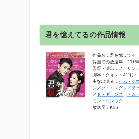
君を憶えてるの作品情報
作品名
：君を憶えてる
韓国での放送年
：201
監督・演出
：ノ・サン
脚本
：クォン・ギヨン
主な出演者
：
イム・ジ
ン
／
ソ・イングク
／
チ
／
ト・ギョンス
／
ナム
ミン・ソンウク
放送局
：KBS