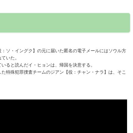
役：ソ・イングク】の元に届いた匿名の電子メールにはソウル方
れていた。
ていると読んだイ・ヒョンは、帰国を決意する。
した特殊犯罪捜査チームのジアン【役：チャン・ナラ】は、そこ