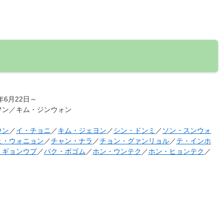
5年6月22日～
フン／キム・ジンウォン
ウン
／
イ・チョニ
／
キム・ジェヨン
／
シン・ドンミ
／
ソン・スンウォ
ェ・ウォニョン
／
チャン・ナラ
／
チョン・グァンリョル
／
テ・インホ
・ギョンウプ
／
パク・ボゴム
／
ホン・ウンテク
／
ホン・ヒョンテク
／