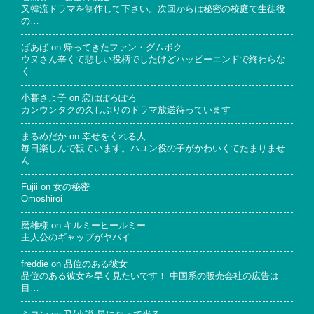
又韓流ドラマを制作して下さい。次回からは秘密の校庭で生徒役
の…
ばあば
on
帰ってきたファン・グムボク
ウヌさん辛くて悲しい役柄でしたけどハッピーエンドで終わらな
く…
小暮さよ子
on
恋はぽろぽろ
カンウンタクの久しぶりのドラマ放送待っています
まるめだか
on
幸せをくれる人
毎日楽しんで観ています。ハユン役の子がかわいくてたまりませ
ん…
Fujii
on
女の秘密
Omoshiroi
磨雄様
on
キルミーヒールミー
主人公のギャップがヤバイ
freddie
on
品位のある彼女
品位のある彼女を早く見たいです！ 中国系の販売会社の広告は
目…