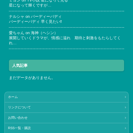
ミヨン
on
TV小説 星になって光る
星になって輝くですが…
ナルシャ
on
バーディーバディ
バーディーバディ 早く見たい❗
愛ちゃん
on
海神（ヘシン）
展開していくドラマが、情感に溢れ 期待と刺激をもたらしてく
れ…
人気記事
まだデータがありません。
ホーム
リンクについて
お問い合わせ
RSS一覧・購読