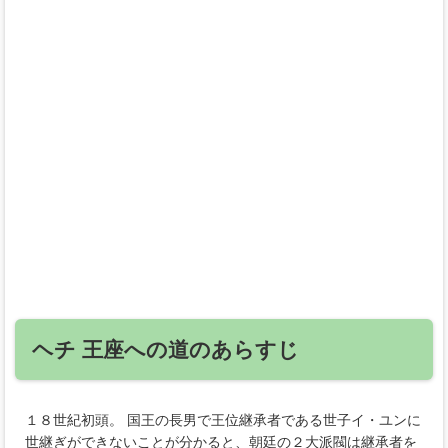
ヘチ 王座への道のあらすじ
１８世紀初頭。 国王の長男で王位継承者である世子イ・ユンに
世継ぎができないことが分かると、朝廷の２大派閥は継承者を