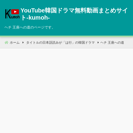
コ
YouTube韓国ドラマ無料動画まとめサイ
ン
テ
ト‐kumoh‐
ン
ヘチ 王座への道のページです。
ツ
へ
移
ホーム
タイトルの日本語読みが「は行」の韓国ドラマ
ヘチ 王座への道
動