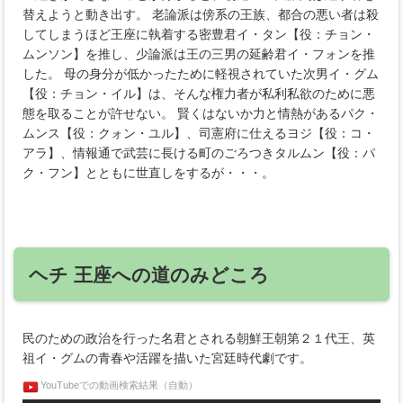
替えようと動き出す。 老論派は傍系の王族、都合の悪い者は殺
してしまうほど王座に執着する密豊君イ・タン【役：チョン・
ムンソン】を推し、少論派は王の三男の延齢君イ・フォンを推
した。 母の身分が低かったために軽視されていた次男イ・グム
【役：チョン・イル】は、そんな権力者が私利私欲のために悪
態を取ることが許せない。 賢くはないか力と情熱があるパク・
ムンス【役：クォン・ユル】、司憲府に仕えるヨジ【役：コ・
アラ】、情報通で武芸に長ける町のごろつきタルムン【役：パ
ク・フン】とともに世直しをするが・・・。
ヘチ 王座への道のみどころ
民のための政治を行った名君とされる朝鮮王朝第２１代王、英
祖イ・グムの青春や活躍を描いた宮廷時代劇です。
YouTubeでの動画検索結果（自動）