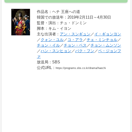
作品名
：ヘチ 王座への道
韓国での放送年
：2019年2月11日～4月30日
監督・演出
：チュ・ドンミン
脚本
：キム・イヨン
主な出演者
：
アン・スンギュン
／
イ・ギョンヨン
／
クォン・ユル
／
コ・アラ
／
チェ・ミンチョル
／
チョン・イル
／
チョン・ベス
／
チョン・ムンソン
／
ハン・スンヒョン
／
パク・フン
／
ペ・ジョンフ
ァ
放送局
：SBS
公式URL
：
https://programs.sbs.co.kr/drama/haechi