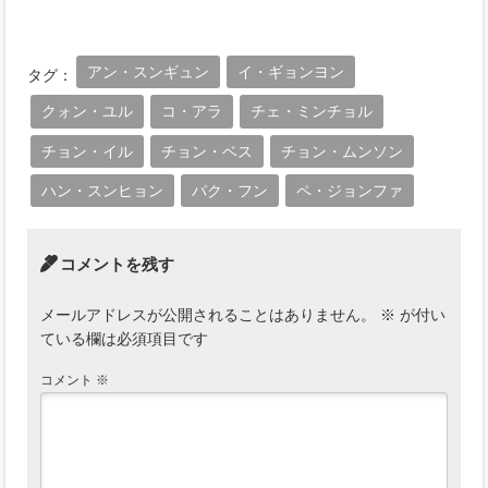
アン・スンギュン
イ・ギョンヨン
タグ：
クォン・ユル
コ・アラ
チェ・ミンチョル
チョン・イル
チョン・ベス
チョン・ムンソン
ハン・スンヒョン
パク・フン
ペ・ジョンファ
コメントを残す
メールアドレスが公開されることはありません。
※
が付い
ている欄は必須項目です
コメント
※