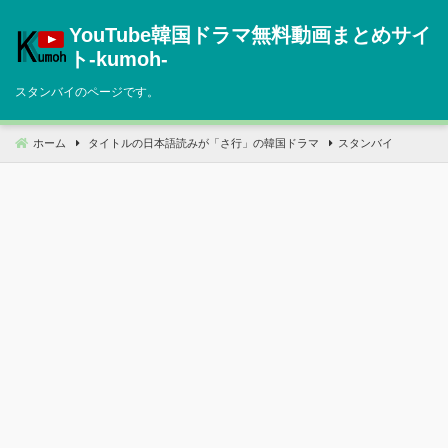
コ
YouTube韓国ドラマ無料動画まとめサイ
ン
テ
ト‐kumoh‐
ン
スタンバイのページです。
ツ
へ
移
ホーム
タイトルの日本語読みが「さ行」の韓国ドラマ
スタンバイ
動