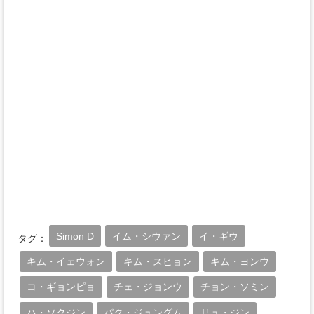
Simon D
イム・シウァン
イ・ギウ
タグ：
キム・イェウォン
キム・スヒョン
キム・ヨンウ
コ・ギョンピョ
チェ・ジョンウ
チョン・ソミン
ハ・ソクジン
パク・ジュングム
リュ・ジン