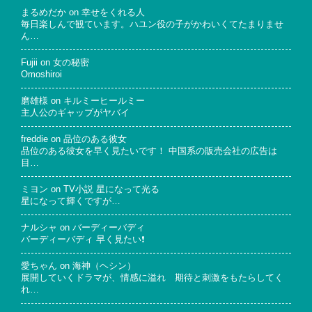
まるめだか
on
幸せをくれる人
毎日楽しんで観ています。ハユン役の子がかわいくてたまりませ
ん…
Fujii
on
女の秘密
Omoshiroi
磨雄様
on
キルミーヒールミー
主人公のギャップがヤバイ
freddie
on
品位のある彼女
品位のある彼女を早く見たいです！ 中国系の販売会社の広告は
目…
ミヨン
on
TV小説 星になって光る
星になって輝くですが…
ナルシャ
on
バーディーバディ
バーディーバディ 早く見たい❗
愛ちゃん
on
海神（ヘシン）
展開していくドラマが、情感に溢れ 期待と刺激をもたらしてく
れ…