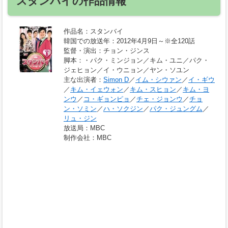
スタンバイの作品情報
作品名
：スタンバイ
韓国での放送年
：2012年4月9日～※全120話
監督・演出
：チョン・ジンス
脚本
：・パク・ミンジョン／キム・ユニ／パク・
ジェヒョン／イ・ウニョン／ヤン・ソユン
主な出演者
：
Simon D
／
イム・シウァン
／
イ・ギウ
／
キム・イェウォン
／
キム・スヒョン
／
キム・ヨ
ンウ
／
コ・ギョンピョ
／
チェ・ジョンウ
／
チョ
ン・ソミン
／
ハ・ソクジン
／
パク・ジュングム
／
リュ・ジン
放送局
：MBC
制作会社
：MBC