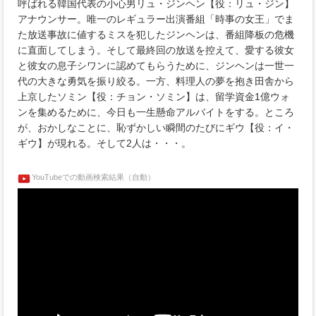
呼ばれる韓国代表の小心男リュ・ジンヘン【役：リュ・ジン】
アナウンサー。唯一のレギュラー出演番組「時事の女王」でま
た放送事故に値するミスを犯したジンヘンは、番組降板の危機
に直面してしまう。そして最終回の放送を控えて、愛する彼女
と彼女の息子シワンに認めてもらうために、ジンヘンは一世一
代の大きな勇気を振り絞る。一方、料理人の夢を抱き田舎から
上京したソミン【役：チョン・ソミン】は、留学資金1億ウォ
ンを集めるために、今日も一生懸命アルバイトをする。ところ
が、おかしなことに、恥ずかしい瞬間のたびにギウ【役：イ・
ギウ】が現れる。そして2人は・・・。
YouTubeでの動画検索結果（自動）