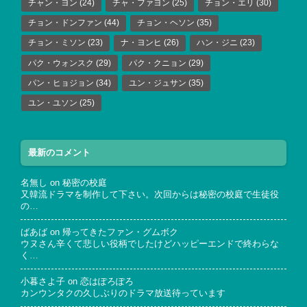
チャン・ヨン
(24)
チャ・ファヨン
(25)
チョン・エリ
(30)
チョン・ドンファン
(44)
チョン・ヘソン
(35)
チョン・ミソン
(23)
ナ・ヨンヒ
(26)
ハン・ジニ
(23)
パク・ウォンスク
(29)
パク・クニョン
(29)
パン・ヒョジョン
(34)
ユン・ジュサン
(35)
ユン・ユソン
(25)
最新のコメント
名無し
on
秘密の校庭
又韓流ドラマを制作して下さい。次回からは秘密の校庭で生徒役
の…
ばあば
on
帰ってきたファン・グムボク
ウヌさん辛くて悲しい役柄でしたけどハッピーエンドで終わらな
く…
小暮さよ子
on
恋はぽろぽろ
カンウンタクの久しぶりのドラマ放送待っています