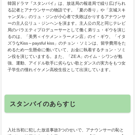
韓国ドラマ『スタンバイ』は、放送局の報道局で繰り広げられ
る記者とアナウンサーの物語です。「夏の香り」や「京城スキ
ャンダル」のリュ・ジンが小心者で失敗ばかりするアナウンサ
ーの主人公リュ・ジンヘンを演ます。主人公の兄と同じテレビ
局のバラエティプロデューサーとして働く弟リュ・ギウを演じ
るのは、「美男＜イケメン＞ラーメン店」のイ・ギウ、「イタ
ズラなKiss～paysful kiss」のチョン・ソミンは、留学費用をた
めるため一生懸命に働いていて、お金に執着するチョン・ソミ
ン役を演じていまする。また、「ZE:A」のイム・シワンが勉
強、運動、アイドル歌手に劣らない歌とダンスの実力をもつ女
子学生の憧れイケメン高校生役として出演しています。
スタンバイのあらすじ
入社当初に犯した放送事故3つのせいで、アナウンサーの恥と