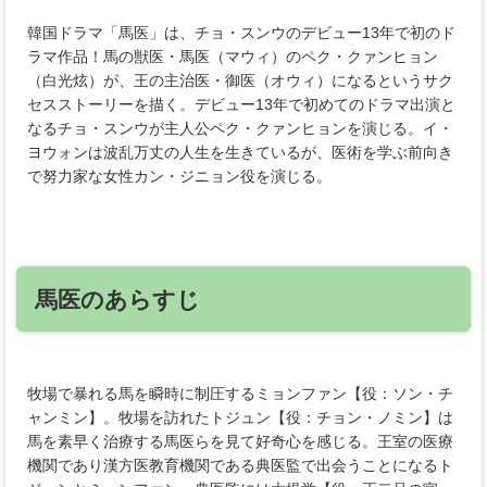
韓国ドラマ「馬医」は、チョ・スンウのデビュー13年で初のド
ラマ作品！馬の獣医・馬医（マウィ）のペク・クァンヒョン
（白光炫）が、王の主治医・御医（オウィ）になるというサク
セスストーリーを描く。デビュー13年で初めてのドラマ出演と
なるチョ・スンウが主人公ペク・クァンヒョンを演じる。イ・
ヨウォンは波乱万丈の人生を生きているが、医術を学ぶ前向き
で努力家な女性カン・ジニョン役を演じる。
馬医のあらすじ
牧場で暴れる馬を瞬時に制圧するミョンファン【役：ソン・チ
ャンミン】。牧場を訪れたトジュン【役：チョン・ノミン】は
馬を素早く治療する馬医らを見て好奇心を感じる。王室の医療
機関であり漢方医教育機関である典医監で出会うことになるト