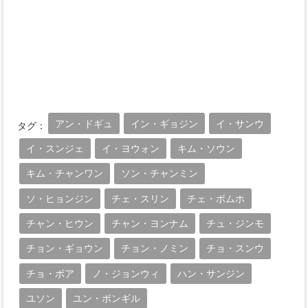
アン・ドギュ
イン・ギョジン
イ・サンウ
タグ：
イ・スンジェ
イ・ヨウォン
キム・ソウン
キム・チャンワン
ソン・チャンミン
ソ・ヒョンジン
チェ・スリン
チェ・ボムホ
チャン・ヒウン
チャン・ヨンナム
チュ・ジンモ
チョン・ギョウン
チョン・ノミン
チョ・スンウ
チョ・ボア
ノ・ジョンウィ
ハン・サンジン
ユソン
ユン・ボンギル