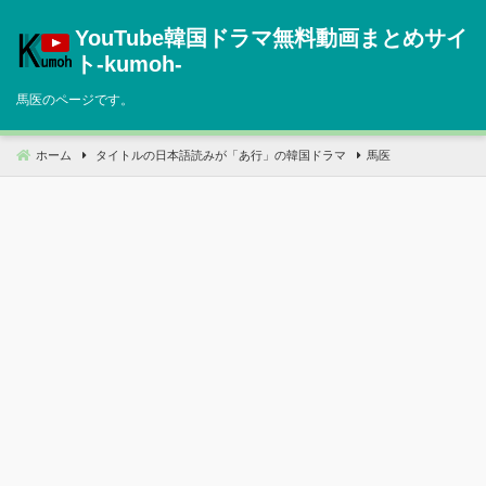
コ
YouTube韓国ドラマ無料動画まとめサイ
ン
テ
ト‐kumoh‐
ン
馬医のページです。
ツ
へ
移
ホーム
タイトルの日本語読みが「あ行」の韓国ドラマ
馬医
動