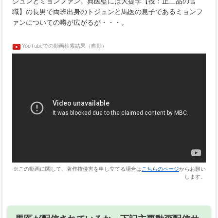
ジュンとミョンファン。典医監には大提学【役：正二品の官
職】の長男で両班出身のトジュンと馬医の息子であるミョンフ
ァンについての噂が広がるが・・・。
YouTubeでの動画検索結果（自動）
※この動画に関して、著作権侵害を申し立てる場合は
こちらのページ
からお願い
します。