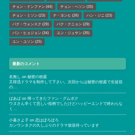
チョン・ドンファン
(44)
チョン・ヘソン
(35)
チョン・ミソン
(23)
ナ・ヨンヒ
(26)
ハン・ジニ
(23)
パク・ウォンスク
(29)
パク・クニョン
(29)
パン・ヒョジョン
(34)
ユン・ジュサン
(35)
ユン・ユソン
(25)
最新のコメント
名無し
on
秘密の校庭
又韓流ドラマを制作して下さい。次回からは秘密の校庭で生徒役
の…
ばあば
on
帰ってきたファン・グムボク
ウヌさん辛くて悲しい役柄でしたけどハッピーエンドで終わらな
く…
小暮さよ子
on
恋はぽろぽろ
カンウンタクの久しぶりのドラマ放送待っています