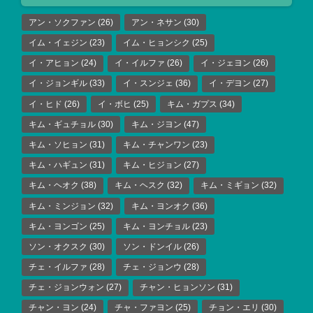
アン・ソクファン
(26)
アン・ネサン
(30)
イム・イェジン
(23)
イム・ヒョンシク
(25)
イ・アヒョン
(24)
イ・イルファ
(26)
イ・ジェヨン
(26)
イ・ジョンギル
(33)
イ・スンジェ
(36)
イ・デヨン
(27)
イ・ヒド
(26)
イ・ボヒ
(25)
キム・ガプス
(34)
キム・ギュチョル
(30)
キム・ジヨン
(47)
キム・ソヒョン
(31)
キム・チャンワン
(23)
キム・ハギュン
(31)
キム・ヒジョン
(27)
キム・ヘオク
(38)
キム・ヘスク
(32)
キム・ミギョン
(32)
キム・ミンジョン
(32)
キム・ヨンオク
(36)
キム・ヨンゴン
(25)
キム・ヨンチョル
(23)
ソン・オクスク
(30)
ソン・ドンイル
(26)
チェ・イルファ
(28)
チェ・ジョンウ
(28)
チェ・ジョンウォン
(27)
チャン・ヒョンソン
(31)
チャン・ヨン
(24)
チャ・ファヨン
(25)
チョン・エリ
(30)