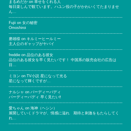
まるめだか
on
幸せをくれる人
毎日楽しんで観ています。ハユン役の子がかわいくてたまりませ
ん…
Fujii
on
女の秘密
Omoshiroi
磨雄様
on
キルミーヒールミー
主人公のギャップがヤバイ
freddie
on
品位のある彼女
品位のある彼女を早く見たいです！ 中国系の販売会社の広告は
目…
ミヨン
on
TV小説 星になって光る
星になって輝くですが…
ナルシャ
on
バーディーバディ
バーディーバディ 早く見たい❗
愛ちゃん
on
海神（ヘシン）
展開していくドラマが、情感に溢れ 期待と刺激をもたらしてく
れ…