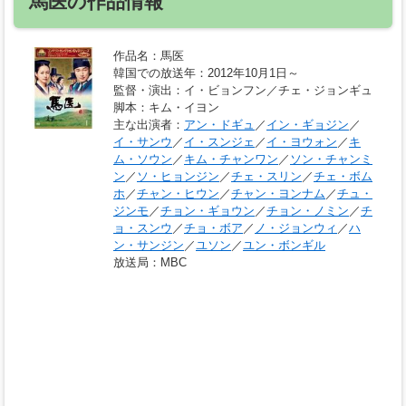
馬医の作品情報
作品名
：馬医
韓国での放送年
：2012年10月1日～
監督・演出
：イ・ビョンフン／チェ・ジョンギュ
脚本
：キム・イヨン
主な出演者
：
アン・ドギュ
／
イン・ギョジン
／
イ・サンウ
／
イ・スンジェ
／
イ・ヨウォン
／
キ
ム・ソウン
／
キム・チャンワン
／
ソン・チャンミ
ン
／
ソ・ヒョンジン
／
チェ・スリン
／
チェ・ボム
ホ
／
チャン・ヒウン
／
チャン・ヨンナム
／
チュ・
ジンモ
／
チョン・ギョウン
／
チョン・ノミン
／
チ
ョ・スンウ
／
チョ・ボア
／
ノ・ジョンウィ
／
ハ
ン・サンジン
／
ユソン
／
ユン・ボンギル
放送局
：MBC