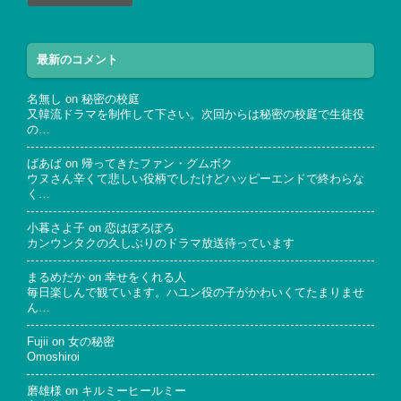
最新のコメント
名無し
on
秘密の校庭
又韓流ドラマを制作して下さい。次回からは秘密の校庭で生徒役
の…
ばあば
on
帰ってきたファン・グムボク
ウヌさん辛くて悲しい役柄でしたけどハッピーエンドで終わらな
く…
小暮さよ子
on
恋はぽろぽろ
カンウンタクの久しぶりのドラマ放送待っています
まるめだか
on
幸せをくれる人
毎日楽しんで観ています。ハユン役の子がかわいくてたまりませ
ん…
Fujii
on
女の秘密
Omoshiroi
磨雄様
on
キルミーヒールミー