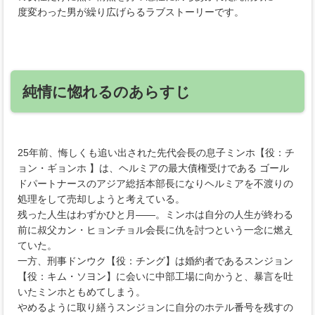
度変わった男が繰り広げらるラブストーリーです。
純情に惚れるのあらすじ
25年前、悔しくも追い出された先代会長の息子ミンホ【役：チ
ョン・ギョンホ 】は、ヘルミアの最大債権受けである ゴール
ドパートナースのアジア総括本部長になりヘルミアを不渡りの
処理をして売却しようと考えている。
残った人生はわずかひと月――。ミンホは自分の人生が終わる
前に叔父カン・ヒョンチョル会長に仇を討つという一念に燃え
ていた。
一方、刑事ドンウク【役：チング】は婚約者であるスンジョン
【役：キム・ソヨン】に会いに中部工場に向かうと、暴言を吐
いたミンホともめてしまう。
やめるように取り繕うスンジョンに自分のホテル番号を残すの