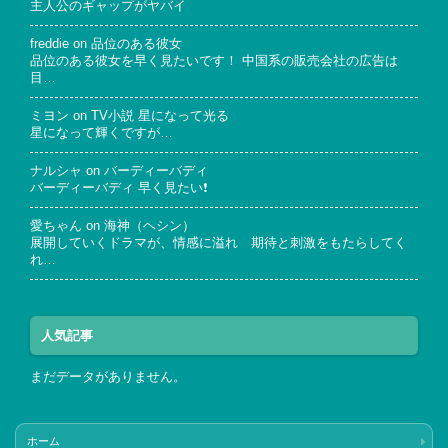
主人公のギャップがヤバイ
freddie
on
品位のある彼女
品位のある彼女を早く見たいです！ 中国系の販売会社の広告は
目…
ミヨン
on
TV小説 星になって光る
星になって輝くですが…
ナルシャ
on
バーディーバディ
バーディーバディ 早く見たい❗
愛ちゃん
on
海神（ヘシン）
展開していくドラマが、情感に溢れ 期待と刺激をもたらしてく
れ…
人気記事
まだデータがありません。
ホーム