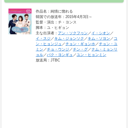
作品名
：純情に惚れる
韓国での放送年
：2015年4月3日～
監督・演出
：チ・ヨンス
脚本
：ユ・ヒギョン
主な出演者
：
アン・ソクフヮン
／
イ・シオン
／
イ・スジ
／
キム・ジョンソク
／
キム・ソヨン
／
コ
ン・ヒョンジュ
／
チョン・ギョンホ
／
チョン・ユ
ミン
／
チョ・ウンジ
／
チン・グ
／
ナム・ミョンリ
ョル
／
パク・ヨンギュ
／
ユン・ヒョンミン
放送局
：JTBC