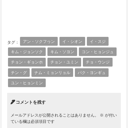
アン・ソクフヮン
イ・シオン
イ・スジ
タグ：
キム・ジョンソク
キム・ソヨン
コン・ヒョンジュ
チョン・ギョンホ
チョン・ユミン
チョ・ウンジ
チン・グ
ナム・ミョンリョル
パク・ヨンギュ
ユン・ヒョンミン
コメントを残す
メールアドレスが公開されることはありません。
※
が付い
ている欄は必須項目です