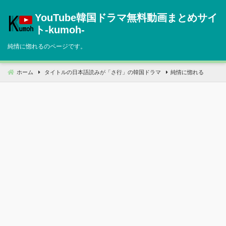
コ
YouTube韓国ドラマ無料動画まとめサイ
ン
テ
ト‐kumoh‐
ン
純情に惚れるのページです。
ツ
へ
移
ホーム
タイトルの日本語読みが「さ行」の韓国ドラマ
純情に惚れる
動