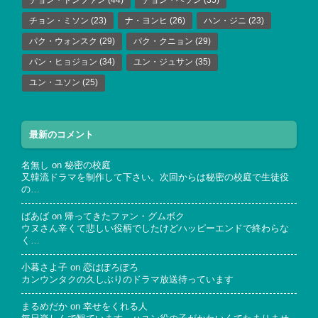
チョン・ミソン
(23)
ナ・ヨンヒ
(26)
ハン・ジニ
(23)
パク・ウォンスク
(29)
パク・クニョン
(29)
パン・ヒョジョン
(34)
ユン・ジュサン
(35)
ユン・ユソン
(25)
最新のコメント
名無し
on
秘密の校庭
又韓流ドラマを制作して下さい。次回からは秘密の校庭で生徒役
の…
ばあば
on
帰ってきたファン・グムボク
ウヌさん辛くて悲しい役柄でしたけどハッピーエンドで終わらな
く…
小暮さよ子
on
恋はぽろぽろ
カンウンタクの久しぶりのドラマ放送待っています
まるめだか
on
幸せをくれる人