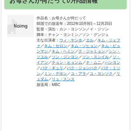
お母さんが何だっての作品情報
作品名
：お母さんが何だって
韓国での放送年
：2012年10月9日～12月25日
監督・演出
：カン・ヨンソン／イ・ジソン
脚本
：チャン・ヨンミン／ソン・グンジュ
主な出演者
：
ウィ・ヤンホ
／
エル
／
キム・ジェフ
ァ
／
キム・セロン
／
キム・ソヒョン
／
キム・ビョ
ンマン
／
キム・ヘミン
／
ク・ジャミョン
／
シン・
ソユル
／
ソン・ジンヨン
／
ソン・スンイル
／
ソ・
イアン
／
チョン・ヒョンム
／
ナ・ムニ
／
ハンヨン
／
パク・ギュリ
／
パク・ジョンハク
／
パク・ミソ
ン
／
ミン・デホン
／
ユ・アラ
／
ユ・ヨンソク
／
リ
ュダム
／
リュ・スンス
放送局
：MBC