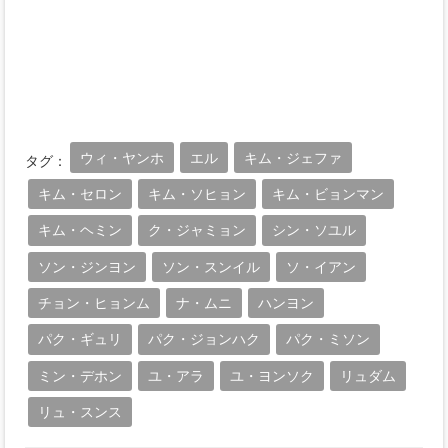
ウィ・ヤンホ
エル
キム・ジェファ
タグ：
キム・セロン
キム・ソヒョン
キム・ビョンマン
キム・ヘミン
ク・ジャミョン
シン・ソユル
ソン・ジンヨン
ソン・スンイル
ソ・イアン
チョン・ヒョンム
ナ・ムニ
ハンヨン
パク・ギュリ
パク・ジョンハク
パク・ミソン
ミン・デホン
ユ・アラ
ユ・ヨンソク
リュダム
リュ・スンス