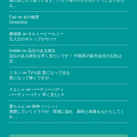
毎日楽しんで観ています。ハユン役の子がかわいくてたまりませ
ん…
Fujii
on
女の秘密
Omoshiroi
磨雄様
on
キルミーヒールミー
主人公のギャップがヤバイ
freddie
on
品位のある彼女
品位のある彼女を早く見たいです！ 中国系の販売会社の広告は
目…
ミヨン
on
TV小説 星になって光る
星になって輝くですが…
ナルシャ
on
バーディーバディ
バーディーバディ 早く見たい❗
愛ちゃん
on
海神（ヘシン）
展開していくドラマが、情感に溢れ 期待と刺激をもたらしてく
れ…