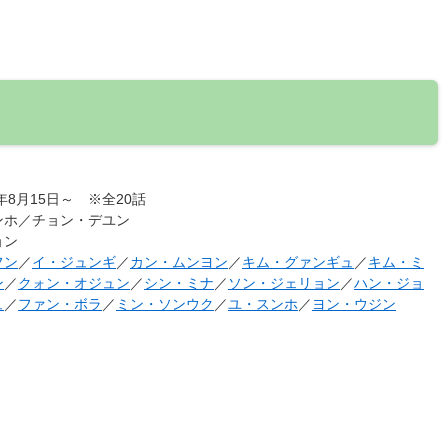
2年8月15日～ ※全20話
ンホ／チョン・デユン
ョン
フン
／
イ・ジュンギ
／
カン・ムンヨン
／
キム・グァンギュ
／
キム・ミ
ン
／
クォン・オジュン
／
シン・ミナ
／
ソン・ジェリョン
／
ハン・ジョ
ュ
／
ファン・ボラ
／
ミン・ソンウク
／
ユ・スンホ
／
ヨン・ウジン