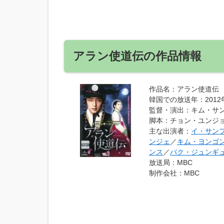
アラン使道伝の作品情報
作品名
：アラン使道伝
韓国での放送年
：201
監督・演出
：キム・サ
脚本
：チョン・ユンジ
主な出演者
：
イ・サン
ンジェ
／
キム・ヨンゴ
ンス
／
パク・ジュンギ
放送局
：MBC
制作会社
：MBC