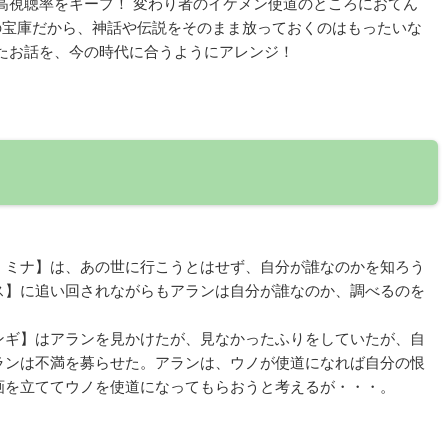
高視聴率をキープ！ 変わり者のイケメン使道のところにおてん
語の宝庫だから、神話や伝説をそのまま放っておくのはもったいな
たお話を、今の時代に合うようにアレンジ！
・ミナ】は、あの世に行こうとはせず、自分が誰なのかを知ろう
ス】に追い回されながらもアランは自分が誰なのか、調べるのを
ンギ】はアランを見かけたが、見なかったふりをしていたが、自
ランは不満を募らせた。アランは、ウノが使道になれば自分の恨
画を立ててウノを使道になってもらおうと考えるが・・・。