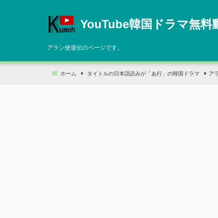
コ
ン
YouTube韓国ドラマ無料
テ
ン
アラン使道伝のページです。
ツ
へ
ホーム
タイトルの日本語読みが「あ行」の韓国ドラマ
ア
移
動