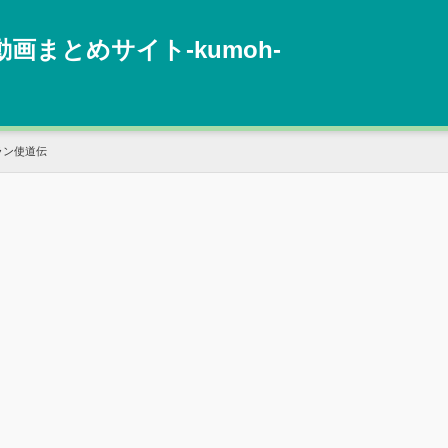
動画まとめサイト‐kumoh‐
ラン使道伝