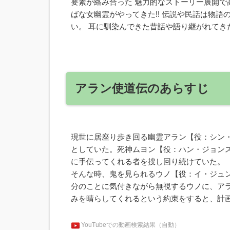
要素が絡み合った 魅力的なストーリー展開で
ばな女幽霊がやってきた!! 伝説や民話は物
い。 耳に馴染んできた昔話や語り継がれてき
アラン使道伝のあらすじ
現世に居座り歩き回る幽霊アラン【役：シン
としていた。死神ムヨン【役：ハン・ジョン
に手伝ってくれる者を捜し回り続けていた。
そんな時、鬼を見られるウノ【役：イ・ジュ
分のことに気付きながら無視するウノに、ア
みを晴らしてくれるという約束をすると、計
YouTubeでの動画検索結果（自動）