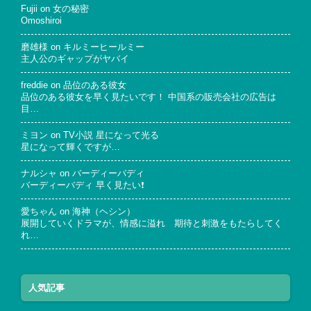
Fujii
on
女の秘密
Omoshiroi
磨雄様
on
キルミーヒールミー
主人公のギャップがヤバイ
freddie
on
品位のある彼女
品位のある彼女を早く見たいです！ 中国系の販売会社の広告は
目…
ミヨン
on
TV小説 星になって光る
星になって輝くですが…
ナルシャ
on
バーディーバディ
バーディーバディ 早く見たい❗
愛ちゃん
on
海神（ヘシン）
展開していくドラマが、情感に溢れ 期待と刺激をもたらしてく
れ…
人気記事