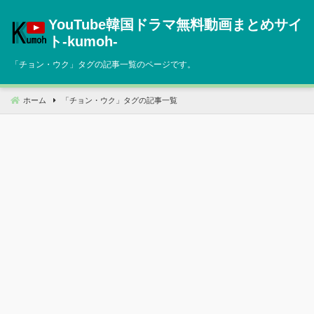
コ
YouTube韓国ドラマ無料動画まとめサイ
ン
テ
ト‐kumoh‐
ン
「
チョン・ウク
」タグの記事一覧のページです。
ツ
へ
移
ホーム
「
チョン・ウク
」タグの記事一覧
動