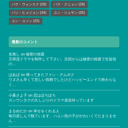
パク・ウォンスク
(29)
パク・クニョン
(29)
パン・ヒョジョン
(34)
ユン・ジュサン
(35)
ユン・ユソン
(25)
最新のコメント
名無し
on
秘密の校庭
又韓流ドラマを制作して下さい。次回からは秘密の校庭で生徒役
の…
ばあば
on
帰ってきたファン・グムボク
ウヌさん辛くて悲しい役柄でしたけどハッピーエンドで終わらな
く…
小暮さよ子
on
恋はぽろぽろ
カンウンタクの久しぶりのドラマ放送待っています
まるめだか
on
幸せをくれる人
毎日楽しんで観ています。ハユン役の子がかわいくてたまりませ
ん…