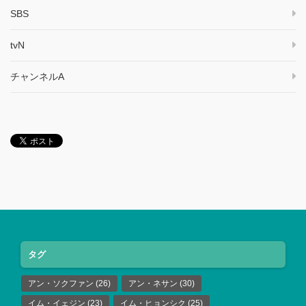
SBS
tvN
チャンネルA
タグ
アン・ソクファン
(26)
アン・ネサン
(30)
イム・イェジン
(23)
イム・ヒョンシク
(25)