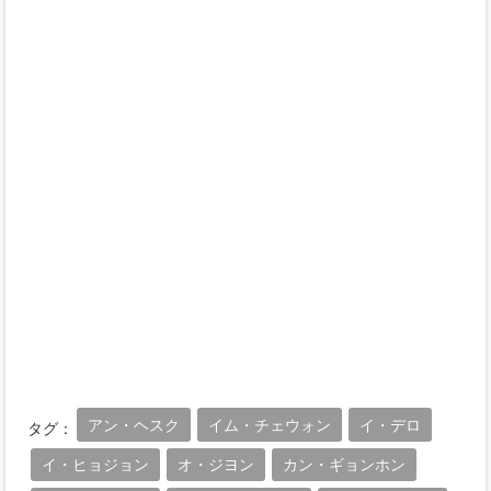
アン・ヘスク
イム・チェウォン
イ・デロ
タグ：
イ・ヒョジョン
オ・ジヨン
カン・ギョンホン