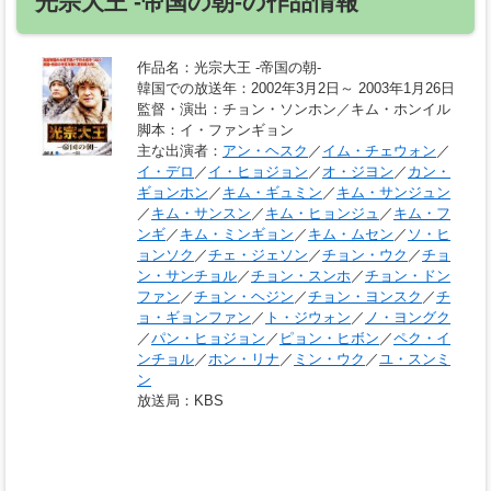
光宗大王 ‐帝国の朝‐の作品情報
作品名
：光宗大王 ‐帝国の朝‐
韓国での放送年
：2002年3月2日～ 2003年1月26日
監督・演出
：チョン・ソンホン／キム・ホンイル
脚本
：イ・ファンギョン
主な出演者
：
アン・ヘスク
／
イム・チェウォン
／
イ・デロ
／
イ・ヒョジョン
／
オ・ジヨン
／
カン・
ギョンホン
／
キム・ギュミン
／
キム・サンジュン
／
キム・サンスン
／
キム・ヒョンジュ
／
キム・フ
ンギ
／
キム・ミンギョン
／
キム・ムセン
／
ソ・ヒ
ョンソク
／
チェ・ジェソン
／
チョン・ウク
／
チョ
ン・サンチョル
／
チョン・スンホ
／
チョン・ドン
ファン
／
チョン・ヘジン
／
チョン・ヨンスク
／
チ
ョ・ギョンファン
／
ト・ジウォン
／
ノ・ヨングク
／
パン・ヒョジョン
／
ピョン・ヒボン
／
ペク・イ
ンチョル
／
ホン・リナ
／
ミン・ウク
／
ユ・スンミ
ン
放送局
：KBS