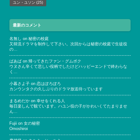
ユン・ユソン
(25)
最新のコメント
名無し
on
秘密の校庭
又韓流ドラマを制作して下さい。次回からは秘密の校庭で生徒役
の…
ばあば
on
帰ってきたファン・グムボク
ウヌさん辛くて悲しい役柄でしたけどハッピーエンドで終わらな
く…
小暮さよ子
on
恋はぽろぽろ
カンウンタクの久しぶりのドラマ放送待っています
まるめだか
on
幸せをくれる人
毎日楽しんで観ています。ハユン役の子がかわいくてたまりませ
ん…
Fujii
on
女の秘密
Omoshiroi