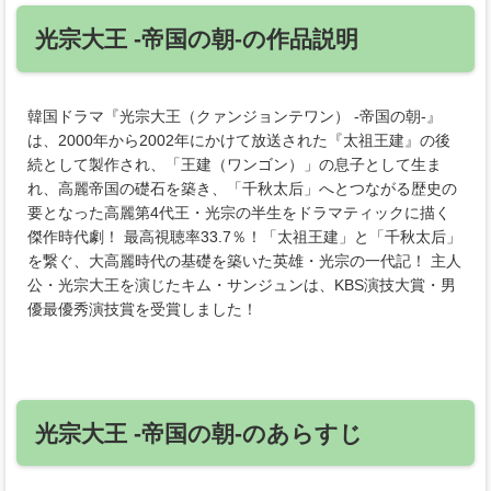
光宗大王 ‐帝国の朝‐の作品説明
韓国ドラマ『光宗大王（クァンジョンテワン） ‐帝国の朝‐』
は、2000年から2002年にかけて放送された『太祖王建』の後
続として製作され、「王建（ワンゴン）」の息子として生ま
れ、高麗帝国の礎石を築き、「千秋太后」へとつながる歴史の
要となった高麗第4代王・光宗の半生をドラマティックに描く
傑作時代劇！ 最高視聴率33.7％！「太祖王建」と「千秋太后」
を繋ぐ、大高麗時代の基礎を築いた英雄・光宗の一代記！ 主人
公・光宗大王を演じたキム・サンジュンは、KBS演技大賞・男
優最優秀演技賞を受賞しました！
光宗大王 ‐帝国の朝‐のあらすじ