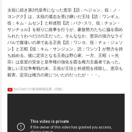
太祖に続き第2代皇帝になった恵宗【読：ヘジョン、役：ノ・
ヨングク】は、太祖の遺志を受け継いだ王珪【読：ワンギュ、
役：キム・ムセン】と朴述熙【読：パク･スリ、役：チョン・
サンチョル】を頼りに政事を行うが、豪族勢力たちに脇を固め
られたうわべだけの王だった。そんななか、恵宗の強力なライ
バルで腹違いの弟である王堯【読：ワンヨ、役：チェ・ジェソ
ン】と王昭【役：キム・サンジュン、読：ワンソ】が勢力を持
ち始める。後に定宗となる王堯は野心家、一方、王昭（＝光
宗）は皇室の安全と皇帝権の強化を図る権力主義者であった。
激しい王位争奪戦の末、王堯が王珪と朴述熙を排除し、恵宗も
殺害。定宗は権力の座についたのだったが・・・。
YouTubeでの動画検索結果（自動）