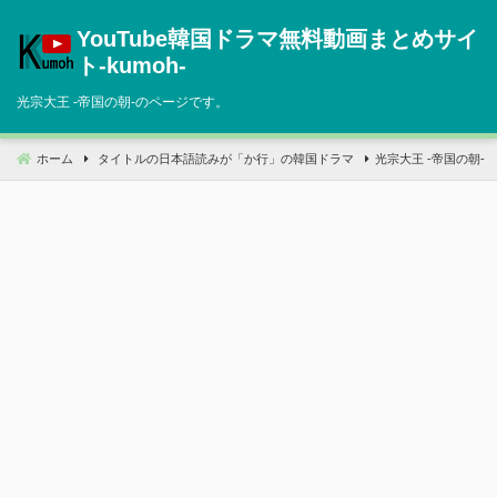
コ
YouTube韓国ドラマ無料動画まとめサイ
ン
テ
ト‐kumoh‐
ン
光宗大王 ‐帝国の朝‐のページです。
ツ
へ
移
ホーム
タイトルの日本語読みが「か行」の韓国ドラマ
光宗大王 ‐帝国の朝‐
動