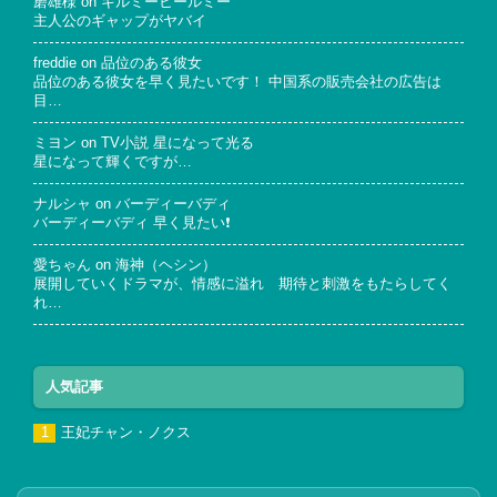
磨雄様
on
キルミーヒールミー
主人公のギャップがヤバイ
freddie
on
品位のある彼女
品位のある彼女を早く見たいです！ 中国系の販売会社の広告は
目…
ミヨン
on
TV小説 星になって光る
星になって輝くですが…
ナルシャ
on
バーディーバディ
バーディーバディ 早く見たい❗
愛ちゃん
on
海神（ヘシン）
展開していくドラマが、情感に溢れ 期待と刺激をもたらしてく
れ…
人気記事
王妃チャン・ノクス