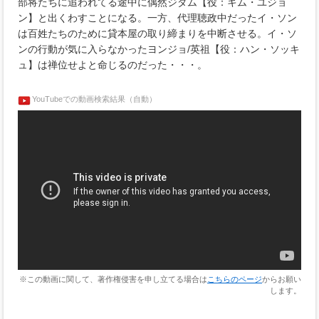
部将たちに追われてる途中に偶然ジダム【役：キム・ユジョ
ン】と出くわすことになる。一方、代理聴政中だったイ・ソン
は百姓たちのために貸本屋の取り締まりを中断させる。イ・ソ
ンの行動が気に入らなかったヨンジョ/英祖【役：ハン・ソッキ
ュ】は禅位せよと命じるのだった・・・。
YouTubeでの動画検索結果（自動）
※この動画に関して、著作権侵害を申し立てる場合は
こちらのページ
からお願い
します。