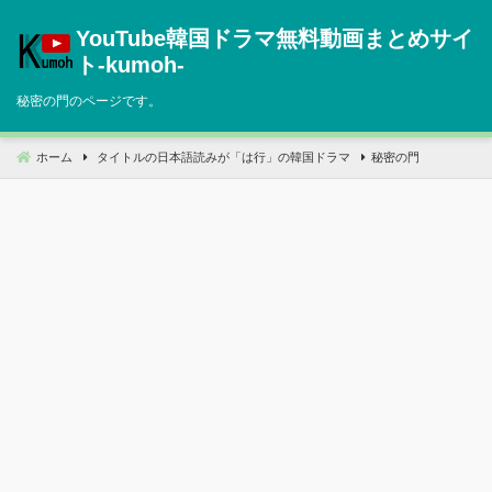
コ
YouTube韓国ドラマ無料動画まとめサイ
ン
テ
ト‐kumoh‐
ン
秘密の門のページです。
ツ
へ
移
ホーム
タイトルの日本語読みが「は行」の韓国ドラマ
秘密の門
動