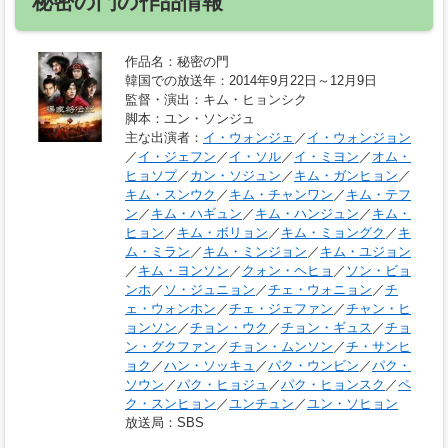
秘密の門の作品情報
作品名
：秘密の門
韓国での放送年
：2014年9月22日～12月9日
監督・演出
：キム・ヒョンシク
脚本
：ユン・ソンジュ
主な出演者
：
イ・ウォンジェ
／
イ・ウォンジョン
／
イ・ジェフン
／
イ・ソル
／
イ・ミヨン
／
オム・
ヒョソプ
／
カン・ソジュン
／
キム・ガンヒョン
／
キム・スンウク
／
キム・チャンワン
／
キム・テフ
ン
／
キム・ハギュン
／
キム・ハンジュン
／
キム・
ヒョン
／
キム・ボリョン
／
キム・ミョングク
／
キ
ム・ミラン
／
キム・ミンジョン
／
キム・ユジョン
／
キム・ヨンソン
／
クォン・ヘヒョ
／
ソン・ビョ
ンホ
／
ソ・ジュニョン
／
チェ・ウォニョン
／
チ
ェ・ウォンホン
／
チェ・ジェファン
／
チャン・ヒ
ョンソン
／
チョン・ウク
／
チョン・ギュス
／
チョ
ン・グクファン
／
チョン・ムンソン
／
チ・サンヒ
ョク
／
ハン・ソッキュ
／
パク・ウンビン
／
パク・
ソウン
／
パク・ヒョジュ
／
パク・ヒョンスク
／
ペ
ク・スンヒョン
／
ユンチュン
／
ユン・ソヒョン
放送局
：SBS