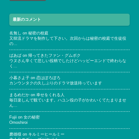
最新のコメント
名無し
on
秘密の校庭
又韓流ドラマを制作して下さい。次回からは秘密の校庭で生徒役
の…
ばあば
on
帰ってきたファン・グムボク
ウヌさん辛くて悲しい役柄でしたけどハッピーエンドで終わらな
く…
小暮さよ子
on
恋はぽろぽろ
カンウンタクの久しぶりのドラマ放送待っています
まるめだか
on
幸せをくれる人
毎日楽しんで観ています。ハユン役の子がかわいくてたまりませ
ん…
Fujii
on
女の秘密
Omoshiroi
磨雄様
on
キルミーヒールミー