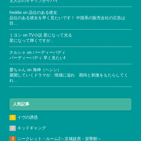
主人公のギャップがヤバイ
freddie
on
品位のある彼女
品位のある彼女を早く見たいです！ 中国系の販売会社の広告は
目…
ミヨン
on
TV小説 星になって光る
星になって輝くですが…
ナルシャ
on
バーディーバディ
バーディーバディ 早く見たい❗
愛ちゃん
on
海神（ヘシン）
展開していくドラマが、情感に溢れ 期待と刺激をもたらしてく
れ…
人気記事
イヴの誘惑
キッドギャング
シークレット・ルーム2～京城妓房・栄華館～