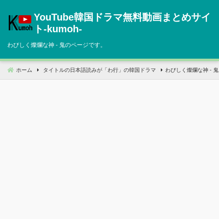
コ
YouTube韓国ドラマ無料動画まとめサイ
ン
テ
ト‐kumoh‐
ン
わびしく燦爛な神 ‐ 鬼のページです。
ツ
へ
移
ホーム
タイトルの日本語読みが「わ行」の韓国ドラマ
わびしく燦爛な神 ‐ 鬼
動