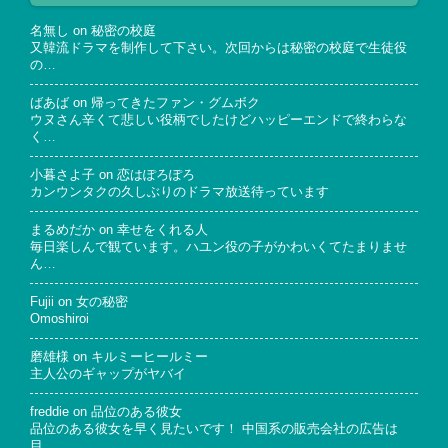
名無し
on
秘密の校庭
又韓流ドラマを制作して下さい。次回からは秘密の校庭で生徒役
の…
ばあば
on
帰ってきたファン・グムボク
ウヌさん辛くて悲しい役柄でしたけどハッピーエンドで終わらな
く…
小暮さよ子
on
恋はぽろぽろ
カンウンタクの久しぶりのドラマ放送待っています
まるめだか
on
幸せをくれる人
毎日楽しんで観ています。ハユン役の子がかわいくてたまりませ
ん…
Fujii
on
女の秘密
Omoshiroi
磨雄様
on
キルミーヒールミー
主人公のギャップがヤバイ
freddie
on
品位のある彼女
品位のある彼女を早く見たいです！ 中国系の販売会社の広告は
目…