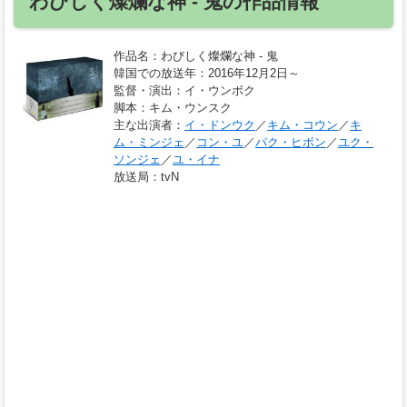
わびしく燦爛な神 ‐ 鬼の作品情報
作品名
：わびしく燦爛な神 ‐ 鬼
韓国での放送年
：2016年12月2日～
監督・演出
：イ・ウンボク
脚本
：キム・ウンスク
主な出演者
：
イ・ドンウク
／
キム・コウン
／
キ
ム・ミンジェ
／
コン・ユ
／
パク・ヒボン
／
ユク・
ソンジェ
／
ユ・イナ
放送局
：tvN