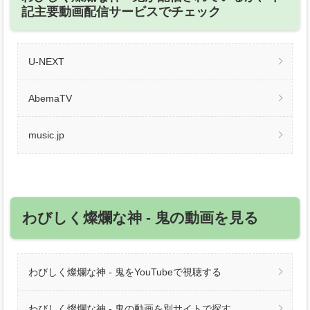
記主要動画配信サービスでチェック
U-NEXT
AbemaTV
music.jp
わびしく燦爛な神 ‐ 鬼の動画を見る
わびしく燦爛な神 ‐ 鬼をYouTubeで視聴する
わびしく燦爛な神 ‐ 鬼の動画を別サイトで探す