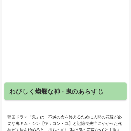
わびしく燦爛な神 ‐ 鬼のあらすじ
韓国ドラマ「鬼」は、不滅の命を終えるために人間の花嫁が必
要な鬼キム・シン【役：コン・ユ】と記憶喪失症にかかった死
神が同居を始めると、彼らの前に“私は鬼の花嫁なの”と主張す