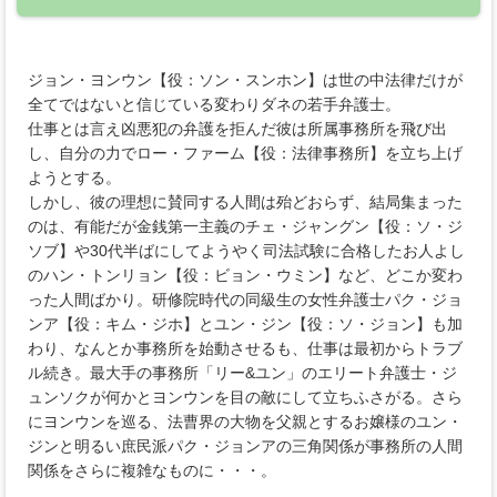
ジョン・ヨンウン【役：ソン・スンホン】は世の中法律だけが
全てではないと信じている変わりダネの若手弁護士。
仕事とは言え凶悪犯の弁護を拒んだ彼は所属事務所を飛び出
し、自分の力でロー・ファーム【役：法律事務所】を立ち上げ
ようとする。
しかし、彼の理想に賛同する人間は殆どおらず、結局集まった
のは、有能だが金銭第一主義のチェ・ジャングン【役：ソ・ジ
ソブ】や30代半ばにしてようやく司法試験に合格したお人よし
のハン・トンリョン【役：ビョン・ウミン】など、どこか変わ
った人間ばかり。研修院時代の同級生の女性弁護士パク・ジョ
ンア【役：キム・ジホ】とユン・ジン【役：ソ・ジョン】も加
わり、なんとか事務所を始動させるも、仕事は最初からトラブ
ル続き。最大手の事務所「リー&ユン」のエリート弁護士・ジ
ュンソクが何かとヨンウンを目の敵にして立ちふさがる。さら
にヨンウンを巡る、法曹界の大物を父親とするお嬢様のユン・
ジンと明るい庶民派パク・ジョンアの三角関係が事務所の人間
関係をさらに複雑なものに・・・。