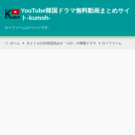
コ
YouTube韓国ドラマ無料動画まとめサイ
ン
テ
ト‐kumoh‐
ン
ローファームのページです。
ツ
へ
移
ホーム
タイトルの日本語読みが「ら行」の韓国ドラマ
ローファーム
動