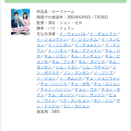
作品名
：ローファーム
韓国での放送年
：2001年6月6日～7月26日
監督・演出
：ジョン・セホ
脚本
：パク・イェラン
主な出演者
：
イ・ウォンバル
／
イ・ギョンファ
／
イ・ジョンウォン
／
イ・ジョンナム
／
イ・スンヒ
ョン
／
イ・ソンヨン
／
イ・チョルミン
／
イ・ドン
フン
／
イ・ハヌィ
／
キム・グァンイン
／
キム・ジ
ホ
／
キム・ジヨン
／
キム・ドンギュン
／
キム・ビ
ョンセ
／
キム・フンギ
／
キム・ヨンソク
／
キム・
ヨンホン
／
シム・イヨン
／
シム・ウチャン
／
シ
ン・ボクスク
／
ソン・スンホン
／
ソ・ジソブ
／
ソ・ジョン
／
ソ・ボムシク
／
チェ・ジョンウォン
／
チェ・ハンソク
／
チェ・ボモ
／
チェ・ユジョン
／
チャン・ハンソン
／
チョン・ウク
／
チョン・ホ
グン
／
ナム・ヨンジン
／
ハン・サンジン
／
ピョ
ン・ウミン
／
ペク・スンヒョン
／
ホン・ジニ
／
ヤ
ン・ドンジェ
／
ユン・ヨジョン
放送局
：SBS