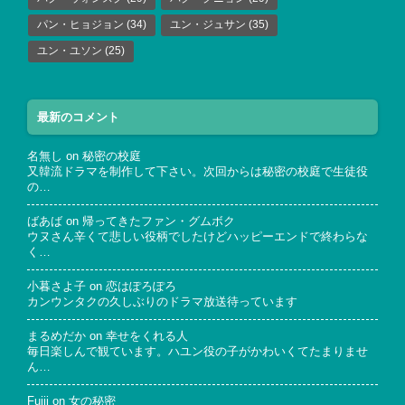
パン・ヒョジョン
(34)
ユン・ジュサン
(35)
ユン・ユソン
(25)
最新のコメント
名無し
on
秘密の校庭
又韓流ドラマを制作して下さい。次回からは秘密の校庭で生徒役
の…
ばあば
on
帰ってきたファン・グムボク
ウヌさん辛くて悲しい役柄でしたけどハッピーエンドで終わらな
く…
小暮さよ子
on
恋はぽろぽろ
カンウンタクの久しぶりのドラマ放送待っています
まるめだか
on
幸せをくれる人
毎日楽しんで観ています。ハユン役の子がかわいくてたまりませ
ん…
Fujii
on
女の秘密