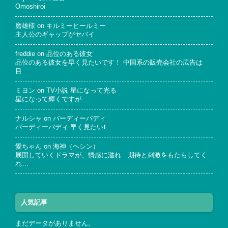
Omoshiroi
磨雄様
on
キルミーヒールミー
主人公のギャップがヤバイ
freddie
on
品位のある彼女
品位のある彼女を早く見たいです！ 中国系の販売会社の広告は
目…
ミヨン
on
TV小説 星になって光る
星になって輝くですが…
ナルシャ
on
バーディーバディ
バーディーバディ 早く見たい❗
愛ちゃん
on
海神（ヘシン）
展開していくドラマが、情感に溢れ 期待と刺激をもたらしてく
れ…
人気記事
まだデータがありません。