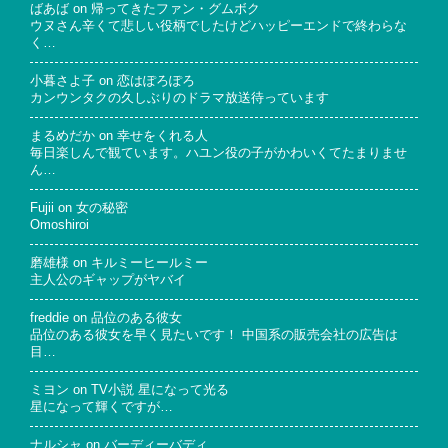
ばあば
on
帰ってきたファン・グムボク
ウヌさん辛くて悲しい役柄でしたけどハッピーエンドで終わらな
く…
小暮さよ子
on
恋はぽろぽろ
カンウンタクの久しぶりのドラマ放送待っています
まるめだか
on
幸せをくれる人
毎日楽しんで観ています。ハユン役の子がかわいくてたまりませ
ん…
Fujii
on
女の秘密
Omoshiroi
磨雄様
on
キルミーヒールミー
主人公のギャップがヤバイ
freddie
on
品位のある彼女
品位のある彼女を早く見たいです！ 中国系の販売会社の広告は
目…
ミヨン
on
TV小説 星になって光る
星になって輝くですが…
ナルシャ
on
バーディーバディ