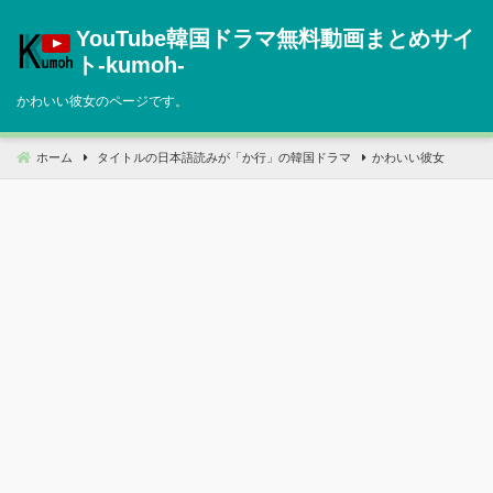
コ
YouTube韓国ドラマ無料動画まとめサイ
ン
テ
ト‐kumoh‐
ン
かわいい彼女のページです。
ツ
へ
移
ホーム
タイトルの日本語読みが「か行」の韓国ドラマ
かわいい彼女
動