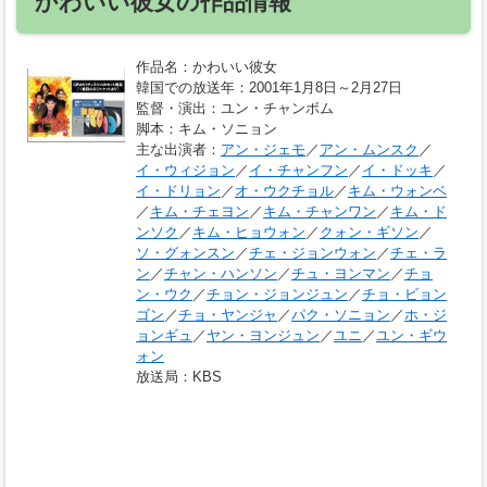
かわいい彼女の作品情報
作品名
：かわいい彼女
韓国での放送年
：2001年1月8日～2月27日
監督・演出
：ユン・チャンボム
脚本
：キム・ソニョン
主な出演者
：
アン・ジェモ
／
アン・ムンスク
／
イ・ウィジョン
／
イ・チャンフン
／
イ・ドッキ
／
イ・ドリョン
／
オ・ウクチョル
／
キム・ウォンベ
／
キム・チェヨン
／
キム・チャンワン
／
キム・ド
ンソク
／
キム・ヒョウォン
／
クォン・ギソン
／
ソ・グォンスン
／
チェ・ジョンウォン
／
チェ・ラ
ン
／
チャン・ハンソン
／
チュ・ヨンマン
／
チョ
ン・ウク
／
チョン・ジョンジュン
／
チョ・ビョン
ゴン
／
チョ・ヤンジャ
／
パク・ソニョン
／
ホ・ジ
ョンギュ
／
ヤン・ヨンジュン
／
ユニ
／
ユン・ギウ
ォン
放送局
：KBS