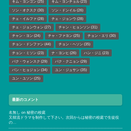
キム・ヨンゴン
(25)
キム・ヨンチョル
(23)
ソン・オクスク
(30)
ソン・ドンイル
(26)
チェ・イルファ
(28)
チェ・ジョンウ
(28)
チェ・ジョンウォン
(27)
チャン・ヒョンソン
(31)
チャン・ヨン
(24)
チャ・ファヨン
(25)
チョン・エリ
(30)
チョン・ドンファン
(44)
チョン・ヘソン
(35)
チョン・ミソン
(23)
ナ・ヨンヒ
(26)
ハン・ジニ
(23)
パク・ウォンスク
(29)
パク・クニョン
(29)
パン・ヒョジョン
(34)
ユン・ジュサン
(35)
ユン・ユソン
(25)
最新のコメント
名無し
on
秘密の校庭
又韓流ドラマを制作して下さい。次回からは秘密の校庭で生徒役
の…