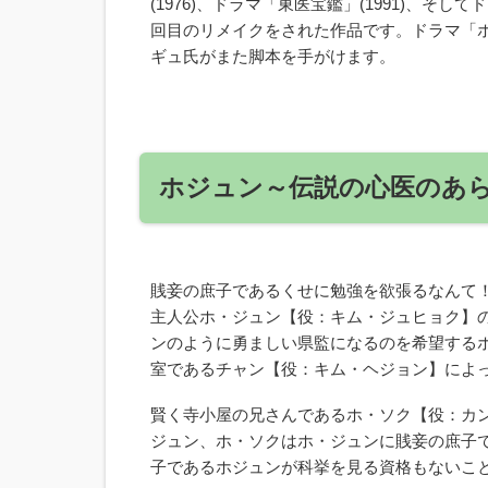
(1976)、ドラマ「東医宝鑑」(1991)、そ
回目のリメイクをされた作品です。ドラマ「ホジ
ギュ氏がまた脚本を手がけます。
ホジュン～伝説の心医のあ
賎妾の庶子であるくせに勉強を欲張るなんて
主人公ホ・ジュン【役：キム・ジュヒョク】
ンのように勇ましい県監になるのを希望する
室であるチャン【役：キム・ヘジョン】によ
賢く寺小屋の兄さんであるホ・ソク【役：カ
ジュン、ホ・ソクはホ・ジュンに賎妾の庶子
子であるホジュンが科挙を見る資格もないこ