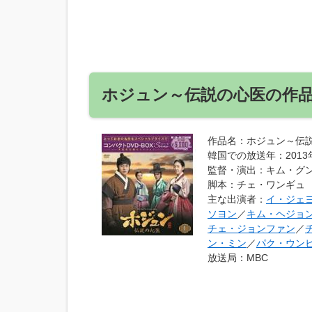
ホジュン～伝説の心医の作
作品名
：ホジュン～伝
韓国での放送年
：201
監督・演出
：キム・グ
脚本
：チェ・ワンギュ
主な出演者
：
イ・ジェ
ソヨン
／
キム・ヘジョ
チェ・ジョンファン
／
ン・ミン
／
パク・ウン
放送局
：MBC