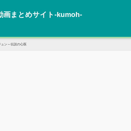
動画まとめサイト‐kumoh‐
ジュン～伝説の心医