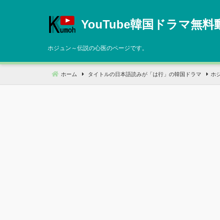
コ
ン
YouTube韓国ドラマ無料
テ
ン
ホジュン～伝説の心医のページです。
ツ
へ
ホーム
タイトルの日本語読みが「は行」の韓国ドラマ
ホ
移
動