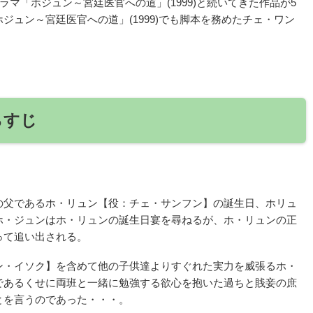
してドラマ「ホジュン～宮廷医官への道」(1999)と続いてきた作品が5
ュン～宮廷医官への道」(1999)でも脚本を務めたチェ・ワン
らすじ
！
の父であるホ・リュン【役：チェ・サンフン】の誕生日、ホリュ
ホ・ジュンはホ・リュンの誕生日宴を尋ねるが、ホ・リュンの正
って追い出される。
ン・イソク】を含めて他の子供達よりすぐれた実力を威張るホ・
であるくせに両班と一緒に勉強する欲心を抱いた過ちと賎妾の庶
とを言うのであった・・・。