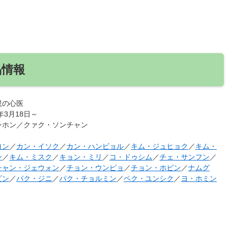
品情報
説の心医
3年3月18日～
ンホン／クァク・ソンチャン
ヨン
／
カン・イソク
／
カン・ハンビョル
／
キム・ジュヒョク
／
キム・
ン
／
キム・ミスク
／
キョン・ミリ
／
コ・ドゥシム
／
チェ・サンフン
／
チャン・ジェウォン
／
チョン・ウンピョ
／
チョン・ホビン
／
ナムグ
ビン
／
パク・ジニ
／
パク・チョルミン
／
ペク・ユンシク
／
ヨ・ホミン