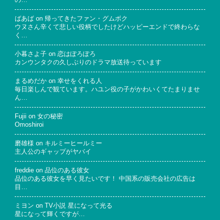
の…
ばあば
on
帰ってきたファン・グムボク
ウヌさん辛くて悲しい役柄でしたけどハッピーエンドで終わらな
く…
小暮さよ子
on
恋はぽろぽろ
カンウンタクの久しぶりのドラマ放送待っています
まるめだか
on
幸せをくれる人
毎日楽しんで観ています。ハユン役の子がかわいくてたまりませ
ん…
Fujii
on
女の秘密
Omoshiroi
磨雄様
on
キルミーヒールミー
主人公のギャップがヤバイ
freddie
on
品位のある彼女
品位のある彼女を早く見たいです！ 中国系の販売会社の広告は
目…
ミヨン
on
TV小説 星になって光る
星になって輝くですが…