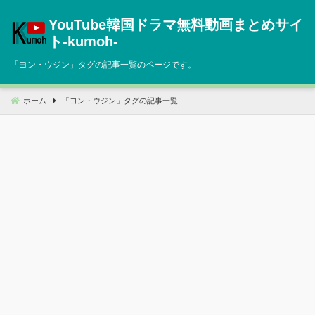
コ
YouTube韓国ドラマ無料動画まとめサイ
ン
テ
ト‐kumoh‐
ン
「
ヨン・ウジン
」タグの記事一覧のページです。
ツ
へ
移
ホーム
「
ヨン・ウジン
」タグの記事一覧
動