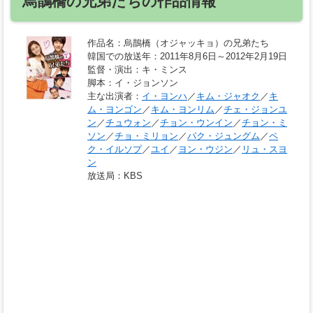
烏鵲橋の兄弟たちの作品情報
作品名
：烏鵲橋（オジャッキョ）の兄弟たち
韓国での放送年
：2011年8月6日～2012年2月19日
監督・演出
：キ・ミンス
脚本
：イ・ジョンソン
主な出演者
：
イ・ヨンハ
／
キム・ジャオク
／
キ
ム・ヨンゴン
／
キム・ヨンリム
／
チェ・ジョンユ
ン
／
チュウォン
／
チョン・ウンイン
／
チョン・ミ
ソン
／
チョ・ミリョン
／
パク・ジュングム
／
ペ
ク・イルソプ
／
ユイ
／
ヨン・ウジン
／
リュ・スヨ
ン
放送局
：KBS