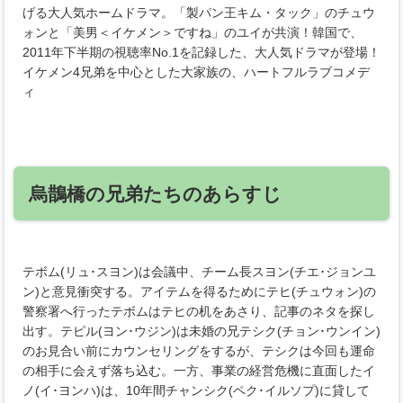
げる大人気ホームドラマ。「製パン王キム・タック」のチュウ
ォンと「美男＜イケメン＞ですね」のユイが共演！韓国で、
2011年下半期の視聴率No.1を記録した、大人気ドラマが登場！
イケメン4兄弟を中心とした大家族の、ハートフルラブコメデ
ィ
烏鵲橋の兄弟たちのあらすじ
テボム(リュ･スヨン)は会議中、チーム長スヨン(チエ･ジョンユ
ン)と意見衝突する。アイテムを得るためにテヒ(チュウォン)の
警察署へ行ったテボムはテヒの机をあさり、記事のネタを探し
出す。テピル(ヨン･ウジン)は未婚の兄テシク(チョン･ウンイン)
のお見合い前にカウンセリングをするが、テシクは今回も運命
の相手に会えず落ち込む。一方、事業の経営危機に直面したイ
ノ(イ･ヨンハ)は、10年間チャンシク(ペク･イルソプ)に貸して