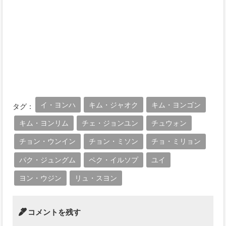
イ・ヨンハ
キム・ジャオク
キム・ヨンゴン
タグ：
キム・ヨンリム
チェ・ジョンユン
チュウォン
チョン・ウンイン
チョン・ミソン
チョ・ミリョン
パク・ジュングム
ペク・イルソプ
ユイ
ヨン・ウジン
リュ・スヨン
コメントを残す