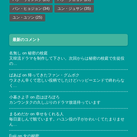
パン・ヒョジョン
(34)
ユン・ジュサン
(35)
ユン・ユソン
(25)
最新のコメント
名無し
on
秘密の校庭
又韓流ドラマを制作して下さい。次回からは秘密の校庭で生徒役
の…
ばあば
on
帰ってきたファン・グムボク
ウヌさん辛くて悲しい役柄でしたけどハッピーエンドで終わらな
く…
小暮さよ子
on
恋はぽろぽろ
カンウンタクの久しぶりのドラマ放送待っています
まるめだか
on
幸せをくれる人
毎日楽しんで観ています。ハユン役の子がかわいくてたまりませ
ん…
Fujii
on
女の秘密