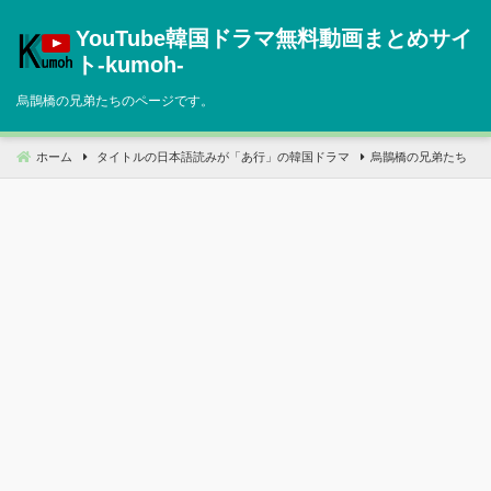
コ
YouTube韓国ドラマ無料動画まとめサイ
ン
テ
ト‐kumoh‐
ン
烏鵲橋の兄弟たちのページです。
ツ
へ
移
ホーム
タイトルの日本語読みが「あ行」の韓国ドラマ
烏鵲橋の兄弟たち
動