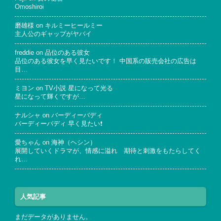
Omoshiroi
磨雄様
on
キルミーヒールミー
主人公のギャップがヤバイ
freddie
on
品位のある彼女
品位のある彼女を早く見たいです！ 中国系の販売会社の広告は
目…
ミヨン
on
TV小説 星になって光る
星になって輝くですが…
ナルシャ
on
バーディーバディ
バーディーバディ 早く見たい❗
愛ちゃん
on
海神（ヘシン）
展開していくドラマが、情感に溢れ 期待と刺激をもたらしてく
れ…
人気記事
まだデータがありません。