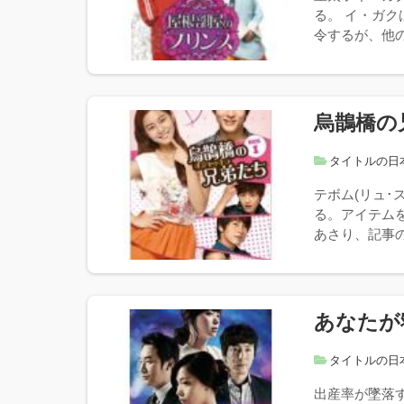
る。 イ・ガ
令するが、他の
烏鵲橋の
タイトルの日
テボム(リュ･
る。アイテム
あさり、記事の
あなたが
タイトルの日
出産率が墜落