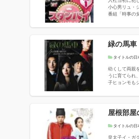
入社当初に犯
小心男リュ・
番組「時事の女
緑の馬車
タイトルの日
幼くして両親
うに育てられ
子ヒョンモもジ
屋根部屋
タイトルの日
皇太子イ・ガ