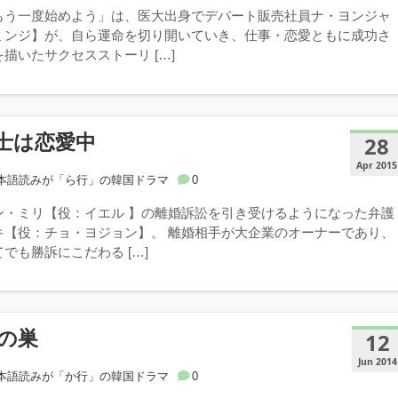
もう一度始めよう」は、医大出身でデパート販売社員ナ・ヨンジャ
ミンジ】が、自ら運命を切り開いていき、仕事・恋愛ともに成功さ
描いたサクセスストーリ […]
士は恋愛中
28
Apr 2015
本語読みが「ら行」の韓国ドラマ
0
ン・ミリ【役：イエル 】の離婚訴訟を引き受けるようになった弁護
キ【役：チョ・ヨジョン】。 離婚相手が大企業のオーナーであり、
でも勝訴にこだわる […]
の巣
12
Jun 2014
本語読みが「か行」の韓国ドラマ
0