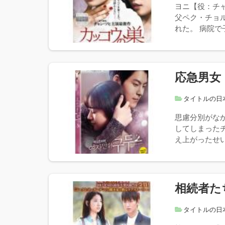
ヨニ【役：チ
父ペク・チョ
れた。 病院で
応急男女
タイトルの日
思慮分別がな
してしまったチ
え上がったせい
相続者た
タイトルの日