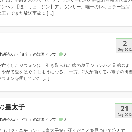
した放送事故3つのせいで、アナウンサーの恥と呼ばれる韓国代表
ジンヘン【役：リュ・ジン】アナウンサー。唯一のレギュラー出演
王」でまた放送事故に […]
2
Sep 2012
本語読みが「ま行」の韓国ドラマ
0
を亡くしたジウォンは、引き取られた家の息子ジョンハと兄弟のよ
、やがて愛をはぐくむようになる。 一方、2人が働くモハ電子の御
ウォンを愛していた […]
の皇太子
21
Aug 2012
本語読みが「や行」の韓国ドラマ
0
ク（パク・ユチョン）は皇太子妃が死んだことを見つけて絶叫す