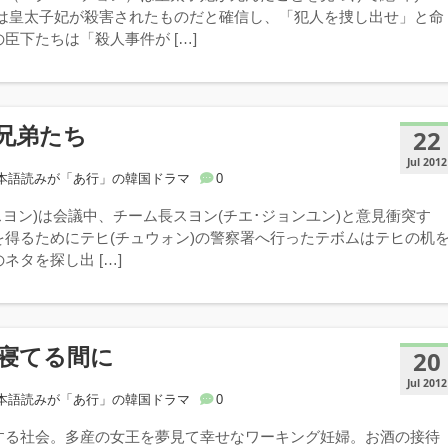
クは皇太子妃が殺害されたものだと確信し、「犯人を捜し出せ」と命
臣下たちは「殺人事件が […]
兄弟たち
22
Jul 2012
本語読みが「あ行」の韓国ドラマ
0
スヨン)は会議中、チーム長スヨン(チエ･ジョンユン)と意見衝突す
を得るためにテヒ(チュウォン)の警察署へ行ったテボムはテヒの机
ネタを探し出 […]
寝てる間に
20
Jul 2012
本語読みが「あ行」の韓国ドラマ
0
する社会。多産の女王を夢見て幸せなワーキング妊婦。お酒の接待