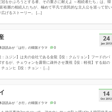
王冠をかぶろうとする者、その重さに耐えよ ～相続者たち」は、韓
の富裕層の相続人たちが、極めて平凡で庶民的な主人公を巡って甘
広げるストーリー。 […]
産
24
Jan 2013
本語読みが「は行」の韓国ドラマ
0
役：ユジン】は夫の会社である金龍【役：クムリョン】フードのパ
席するが、チェウォンを露骨に疎外させ蔑視【役：軽視】する姑の
チュンヒ【役：チョン・ […]
イ
14
Oct 2012
本語読みが「さ行」の韓国ドラマ
0