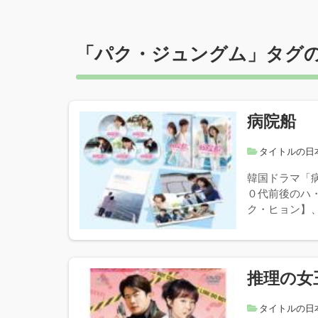
「
パク・ジュングム
」タグ
病院船
タイトルの日
韓国ドラマ「
０代前後のハ
ク・ヒョン】、
推理の女
タイトルの日