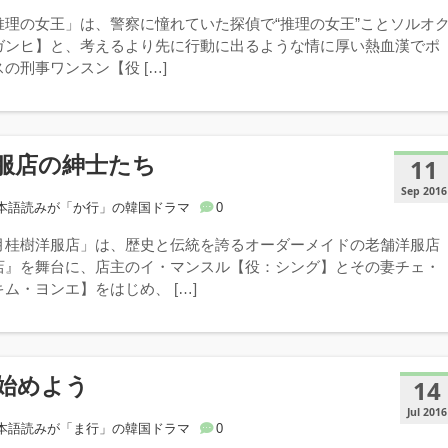
推理の女王」は、警察に憧れていた探偵で“推理の女王”ことソルオ
ガンヒ】と、考えるより先に行動に出るような情に厚い熱血漢でポ
の刑事ワンスン【役 […]
服店の紳士たち
11
Sep 2016
本語読みが「か行」の韓国ドラマ
0
月桂樹洋服店」は、歴史と伝統を誇るオーダーメイドの老舗洋服店
店』を舞台に、店主のイ・マンスル【役：シング】とその妻チェ・
ム・ヨンエ】をはじめ、 […]
始めよう
14
Jul 2016
本語読みが「ま行」の韓国ドラマ
0