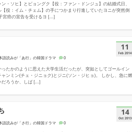
ャン・ソヒ】とビョングク【役：ファン・ドンジュ】の結婚式日、
ル【役：イム・チェム】の手につかまり行進していたヨニが突然倒
子宮癌の宣告を受けるヨ […]
11
Feb 2014
本語読みが「あ行」の韓国ドラマ
0
かったかのように思えた大学生活だったが、突如としてゴールイン
ャンミン(チェ・ジニョク)とジニ(ソン・ジヒョ)。 しかし、急に
だろうか、しば […]
ち
14
Oct 2013
本語読みが「さ行」の韓国ドラマ
0