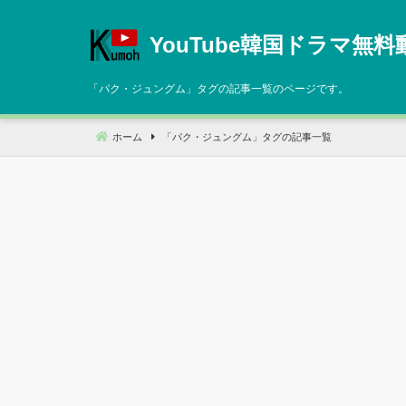
コ
ン
YouTube韓国ドラマ無料
テ
ン
「
パク・ジュングム
」タグの記事一覧のページです。
ツ
へ
ホーム
「
パク・ジュングム
」タグの記事一覧
移
動