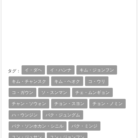
イ・ダヘ
イ・ハンナ
キム・ジョンフン
タグ：
キム・チャンスク
キム・ヘオク
コ・ウリ
コ・ガウン
ソ・スンマン
チェ・ムンギョン
チャン・ソウォン
チョン・スヨン
チョン・ノミン
ハ・ウンジン
パク・ジュングム
パク・ソンホカン・シニル
パク・ミンジ
ユン・ジュサン
ユン・ジョンフン