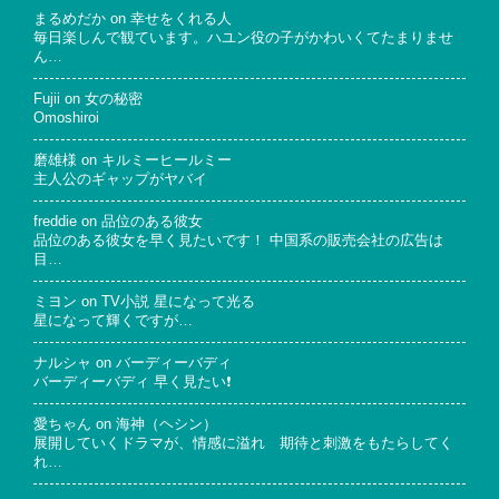
まるめだか
on
幸せをくれる人
毎日楽しんで観ています。ハユン役の子がかわいくてたまりませ
ん…
Fujii
on
女の秘密
Omoshiroi
磨雄様
on
キルミーヒールミー
主人公のギャップがヤバイ
freddie
on
品位のある彼女
品位のある彼女を早く見たいです！ 中国系の販売会社の広告は
目…
ミヨン
on
TV小説 星になって光る
星になって輝くですが…
ナルシャ
on
バーディーバディ
バーディーバディ 早く見たい❗
愛ちゃん
on
海神（ヘシン）
展開していくドラマが、情感に溢れ 期待と刺激をもたらしてく
れ…