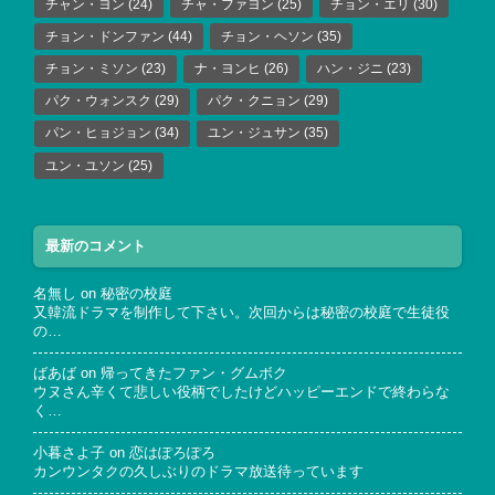
チャン・ヨン
(24)
チャ・ファヨン
(25)
チョン・エリ
(30)
チョン・ドンファン
(44)
チョン・ヘソン
(35)
チョン・ミソン
(23)
ナ・ヨンヒ
(26)
ハン・ジニ
(23)
パク・ウォンスク
(29)
パク・クニョン
(29)
パン・ヒョジョン
(34)
ユン・ジュサン
(35)
ユン・ユソン
(25)
最新のコメント
名無し
on
秘密の校庭
又韓流ドラマを制作して下さい。次回からは秘密の校庭で生徒役
の…
ばあば
on
帰ってきたファン・グムボク
ウヌさん辛くて悲しい役柄でしたけどハッピーエンドで終わらな
く…
小暮さよ子
on
恋はぽろぽろ
カンウンタクの久しぶりのドラマ放送待っています