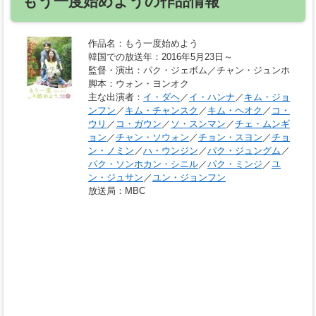
もう一度始めようの作品情報
作品名
：もう一度始めよう
韓国での放送年
：2016年5月23日～
監督・演出
：パク・ジェボム／チャン・ジュンホ
脚本
：ウォン・ヨンオク
主な出演者
：
イ・ダヘ
／
イ・ハンナ
／
キム・ジョ
ンフン
／
キム・チャンスク
／
キム・ヘオク
／
コ・
ウリ
／
コ・ガウン
／
ソ・スンマン
／
チェ・ムンギ
ョン
／
チャン・ソウォン
／
チョン・スヨン
／
チョ
ン・ノミン
／
ハ・ウンジン
／
パク・ジュングム
／
パク・ソンホカン・シニル
／
パク・ミンジ
／
ユ
ン・ジュサン
／
ユン・ジョンフン
放送局
：MBC