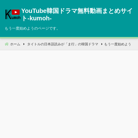
コ
YouTube韓国ドラマ無料動画まとめサイ
ン
テ
ト‐kumoh‐
ン
もう一度始めようのページです。
ツ
へ
移
ホーム
タイトルの日本語読みが「ま行」の韓国ドラマ
もう一度始めよう
動