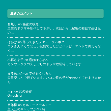
最新のコメント
名無し
on
秘密の校庭
又韓流ドラマを制作して下さい。次回からは秘密の校庭で生徒役
の…
ばあば
on
帰ってきたファン・グムボク
ウヌさん辛くて悲しい役柄でしたけどハッピーエンドで終わらな
く…
小暮さよ子
on
恋はぽろぽろ
カンウンタクの久しぶりのドラマ放送待っています
まるめだか
on
幸せをくれる人
毎日楽しんで観ています。ハユン役の子がかわいくてたまりませ
ん…
Fujii
on
女の秘密
Omoshiroi
磨雄様
on
キルミーヒールミー
主人公のギャップがヤバイ