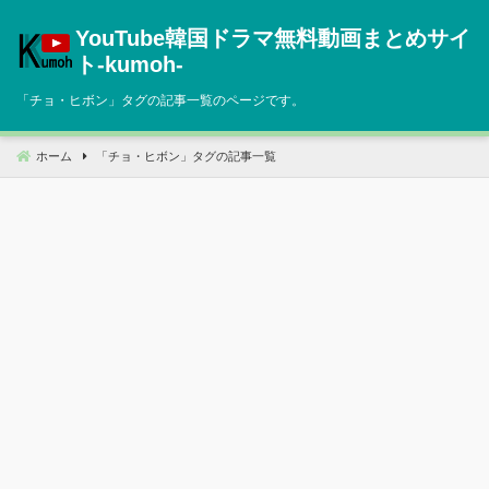
コ
YouTube韓国ドラマ無料動画まとめサイ
ン
テ
ト‐kumoh‐
ン
「
チョ・ヒボン
」タグの記事一覧のページです。
ツ
へ
移
ホーム
「
チョ・ヒボン
」タグの記事一覧
動