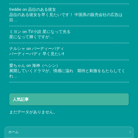
freddie
on
品位のある彼女
品位のある彼女を早く見たいです！ 中国系の販売会社の広告は
目…
ミヨン
on
TV小説 星になって光る
星になって輝くですが…
ナルシャ
on
バーディーバディ
バーディーバディ 早く見たい❗
愛ちゃん
on
海神（ヘシン）
展開していくドラマが、情感に溢れ 期待と刺激をもたらしてく
れ…
人気記事
まだデータがありません。
ホーム