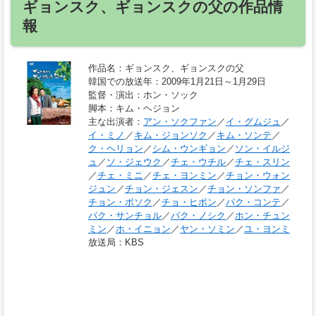
ギョンスク、ギョンスクの父の作品情
報
作品名
：ギョンスク、ギョンスクの父
韓国での放送年
：2009年1月21日～1月29日
監督・演出
：ホン・ソック
脚本
：キム・ヘジョン
主な出演者
：
アン・ソクファン
／
イ・グムジュ
／
イ・ミノ
／
キム・ジョンソク
／
キム・ソンテ
／
ク・ヘリョン
／
シム・ウンギョン
／
ソン・イルジ
ュ
／
ソ・ジェウク
／
チェ・ウチル
／
チェ・スリン
／
チェ・ミニ
／
チェ・ヨンミン
／
チョン・ウォン
ジュン
／
チョン・ジェスン
／
チョン・ソンファ
／
チョン・ボソク
／
チョ・ヒボン
／
パク・コンテ
／
パク・サンチョル
／
パク・ノシク
／
ホン・チュン
ミン
／
ホ・イニョン
／
ヤン・ソミン
／
ユ・ヨンミ
放送局
：KBS