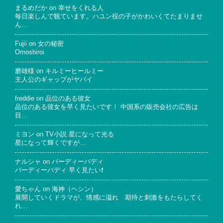
まるめだか
on
幸せをくれる人
毎日楽しんで観ています。ハユン役の子がかわいくてたまりませ
ん…
Fujii
on
女の秘密
Omoshiroi
磨雄様
on
キルミーヒールミー
主人公のギャップがヤバイ
freddie
on
品位のある彼女
品位のある彼女を早く見たいです！ 中国系の販売会社の広告は
目…
ミヨン
on
TV小説 星になって光る
星になって輝くですが…
ナルシャ
on
バーディーバディ
バーディーバディ 早く見たい❗
愛ちゃん
on
海神（ヘシン）
展開していくドラマが、情感に溢れ 期待と刺激をもたらしてく
れ…