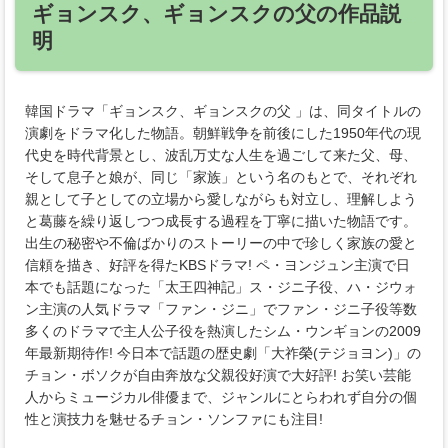
ギョンスク、ギョンスクの父の作品説
明
韓国ドラマ「ギョンスク、ギョンスクの父 」は、同タイトルの
演劇をドラマ化した物語。朝鮮戦争を前後にした1950年代の現
代史を時代背景とし、波乱万丈な人生を過ごして来た父、母、
そして息子と娘が、同じ「家族」という名のもとで、それぞれ
親として子としての立場から愛しながらも対立し、理解しよう
と葛藤を繰り返しつつ成長する過程を丁寧に描いた物語です。
出生の秘密や不倫ばかりのストーリーの中で珍しく家族の愛と
信頼を描き、好評を得たKBSドラマ! ペ・ヨンジュン主演で日
本でも話題になった「太王四神記」ス・ジニ子役、ハ・ジウォ
ン主演の人気ドラマ「ファン・ジニ」でファン・ジニ子役等数
多くのドラマで主人公子役を熱演したシム・ウンギョンの2009
年最新期待作! 今日本で話題の歴史劇「大祚榮(テジョヨン)」の
チョン・ボソクが自由奔放な父親役好演で大好評! お笑い芸能
人からミュージカル俳優まで、ジャンルにとらわれず自分の個
性と演技力を魅せるチョン・ソンファにも注目!