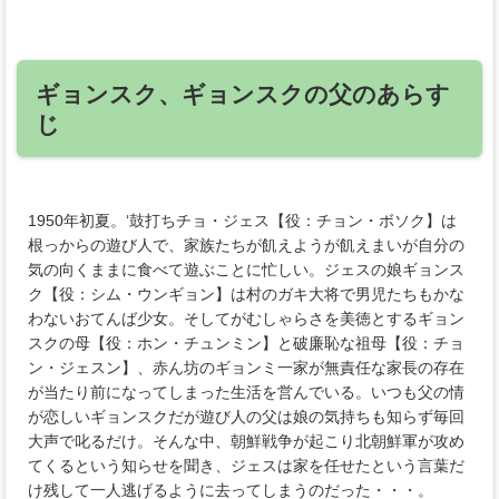
ギョンスク、ギョンスクの父のあらす
じ
1950年初夏。‘鼓打ちチョ・ジェス【役：チョン・ボソク】は
根っからの遊び人で、家族たちが飢えようが飢えまいが自分の
気の向くままに食べて遊ぶことに忙しい。ジェスの娘ギョンス
ク【役：シム・ウンギョン】は村のガキ大将で男児たちもかな
わないおてんば少女。そしてがむしゃらさを美徳とするギョン
スクの母【役：ホン・チュンミン】と破廉恥な祖母【役：チョ
ン・ジェスン】、赤ん坊のギョンミ一家が無責任な家長の存在
が当たり前になってしまった生活を営んでいる。いつも父の情
が恋しいギョンスクだが遊び人の父は娘の気持ちも知らず毎回
大声で叱るだけ。そんな中、朝鮮戦争が起こり北朝鮮軍が攻め
てくるという知らせを聞き、ジェスは家を任せたという言葉だ
け残して一人逃げるように去ってしまうのだった・・・。