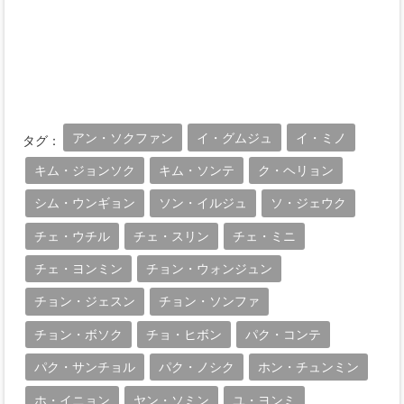
アン・ソクファン
イ・グムジュ
イ・ミノ
タグ：
キム・ジョンソク
キム・ソンテ
ク・ヘリョン
シム・ウンギョン
ソン・イルジュ
ソ・ジェウク
チェ・ウチル
チェ・スリン
チェ・ミニ
チェ・ヨンミン
チョン・ウォンジュン
チョン・ジェスン
チョン・ソンファ
チョン・ボソク
チョ・ヒボン
パク・コンテ
パク・サンチョル
パク・ノシク
ホン・チュンミン
ホ・イニョン
ヤン・ソミン
ユ・ヨンミ