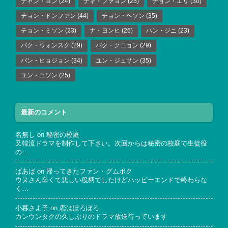
チャン・ヨン
(24)
チャ・ファヨン
(25)
チョン・エリ
(30)
チョン・ドンファン
(44)
チョン・ヘソン
(35)
チョン・ミソン
(23)
ナ・ヨンヒ
(26)
ハン・ジニ
(23)
パク・ウォンスク
(29)
パク・クニョン
(29)
パン・ヒョジョン
(34)
ユン・ジュサン
(35)
ユン・ユソン
(25)
最新のコメント
名無し
on
秘密の校庭
又韓流ドラマを制作して下さい。次回からは秘密の校庭で生徒役
の…
ばあば
on
帰ってきたファン・グムボク
ウヌさん辛くて悲しい役柄でしたけどハッピーエンドで終わらな
く…
小暮さよ子
on
恋はぽろぽろ
カンウンタクの久しぶりのドラマ放送待っています