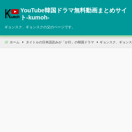
コ
YouTube韓国ドラマ無料動画まとめサイ
ン
テ
ト‐kumoh‐
ン
ギョンスク、ギョンスクの父のページです。
ツ
へ
移
ホーム
タイトルの日本語読みが「か行」の韓国ドラマ
ギョンスク、ギョンス
動