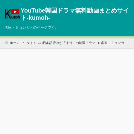
コ
YouTube韓国ドラマ無料動画まとめサイ
ン
テ
ト‐kumoh‐
ン
名家－ミョンガ－のページです。
ツ
へ
移
ホーム
タイトルの日本語読みが「ま行」の韓国ドラマ
名家－ミョンガ－
動