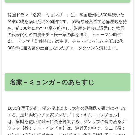
韓国ドラマ『名家－ミョンガ－』は、韓国慶州に300年続いた
名家の礎を築いた男の物語です。 独特な経営哲学と倫理観を持
ち、約300年にわたり富を維持し、財産を社会に還元した韓国
の代表的な名門慶州チェ氏一家の姿を描く、ヒューマン時代
劇。 ドラマ「英雄時代」の主演、チャ・インピョが崔氏12代
300年に渡る富の土台になったチェ・ククソンを演じます。
名家－ミョンガ－のあらすじ
1636年丙子の乱、清の侵攻により大勢の避難民が慶州にやって
くる。慶州両班のチェ家ジンリプ【役：キム・ヨンチョル】
は、家財を使い避難民に粥を提供する。ジンリプの孫であるグ
クソン【役：チャ・インピョ】は、避難民の中で、タニ【役：
ハン・ゴウン】に出会う。グクソンは、粥をこぼしてしまった