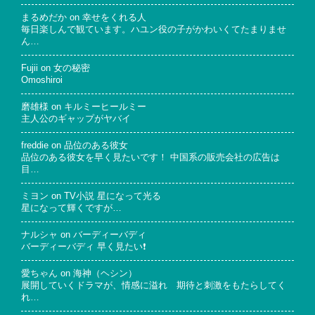
まるめだか
on
幸せをくれる人
毎日楽しんで観ています。ハユン役の子がかわいくてたまりませ
ん…
Fujii
on
女の秘密
Omoshiroi
磨雄様
on
キルミーヒールミー
主人公のギャップがヤバイ
freddie
on
品位のある彼女
品位のある彼女を早く見たいです！ 中国系の販売会社の広告は
目…
ミヨン
on
TV小説 星になって光る
星になって輝くですが…
ナルシャ
on
バーディーバディ
バーディーバディ 早く見たい❗
愛ちゃん
on
海神（ヘシン）
展開していくドラマが、情感に溢れ 期待と刺激をもたらしてく
れ…