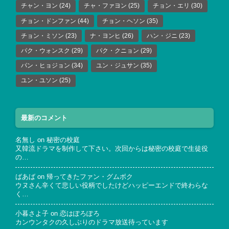
チャン・ヨン
(24)
チャ・ファヨン
(25)
チョン・エリ
(30)
チョン・ドンファン
(44)
チョン・ヘソン
(35)
チョン・ミソン
(23)
ナ・ヨンヒ
(26)
ハン・ジニ
(23)
パク・ウォンスク
(29)
パク・クニョン
(29)
パン・ヒョジョン
(34)
ユン・ジュサン
(35)
ユン・ユソン
(25)
最新のコメント
名無し
on
秘密の校庭
又韓流ドラマを制作して下さい。次回からは秘密の校庭で生徒役
の…
ばあば
on
帰ってきたファン・グムボク
ウヌさん辛くて悲しい役柄でしたけどハッピーエンドで終わらな
く…
小暮さよ子
on
恋はぽろぽろ
カンウンタクの久しぶりのドラマ放送待っています