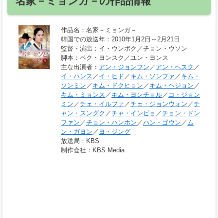
名家－ミョンガ－の作品情報
作品名
：名家－ミョンガ－
韓国での放送年
：2010年1月2日～2月21日
監督・演出
：イ・ウンボク／チョン・ウソン
脚本
：ペク・ヨンスク／ユン・ヨンス
主な出演者
：
アン・ジョンフン
／
アン・ヘスク
／
イ・ハンス
／
イ・ヒド
／
キム・ソンファ
／
キム・
ソンミン
／
キム・ドクヒョン
／
キム・ヘジョン
／
キム・ミョンス
／
キム・ヨンチョル
／
コ・ジョン
ミン
／
チェ・イルファ
／
チェ・ジョンウォン
／
チ
ャン・スングク
／
チャ・インピョ
／
チョン・ドン
ファン
／
チョン・ハンホン
／
ハン・ゴウン
／
ム
ン・ガヨン
／
ヨ・ジング
放送局
：KBS
制作会社
：KBS Media