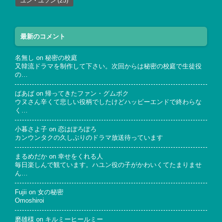
ユン・ユソン
(25)
最新のコメント
名無し
on
秘密の校庭
又韓流ドラマを制作して下さい。次回からは秘密の校庭で生徒役
の…
ばあば
on
帰ってきたファン・グムボク
ウヌさん辛くて悲しい役柄でしたけどハッピーエンドで終わらな
く…
小暮さよ子
on
恋はぽろぽろ
カンウンタクの久しぶりのドラマ放送待っています
まるめだか
on
幸せをくれる人
毎日楽しんで観ています。ハユン役の子がかわいくてたまりませ
ん…
Fujii
on
女の秘密
Omoshiroi
磨雄様
on
キルミーヒールミー