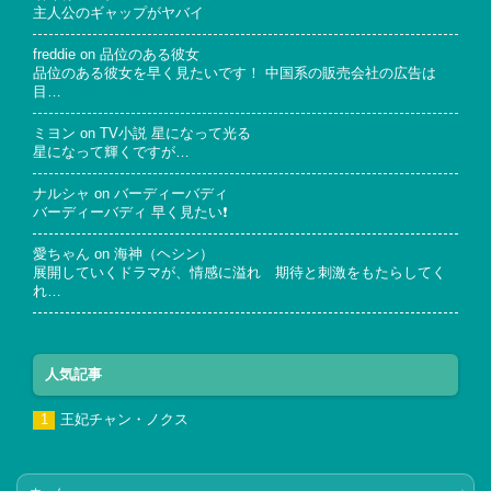
主人公のギャップがヤバイ
freddie
on
品位のある彼女
品位のある彼女を早く見たいです！ 中国系の販売会社の広告は
目…
ミヨン
on
TV小説 星になって光る
星になって輝くですが…
ナルシャ
on
バーディーバディ
バーディーバディ 早く見たい❗
愛ちゃん
on
海神（ヘシン）
展開していくドラマが、情感に溢れ 期待と刺激をもたらしてく
れ…
人気記事
王妃チャン・ノクス