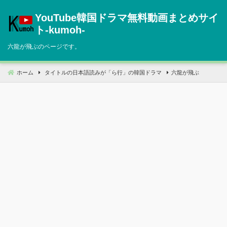
コ
YouTube韓国ドラマ無料動画まとめサイ
ン
テ
ト‐kumoh‐
ン
六龍が飛ぶのページです。
ツ
へ
移
ホーム
タイトルの日本語読みが「ら行」の韓国ドラマ
六龍が飛ぶ
動