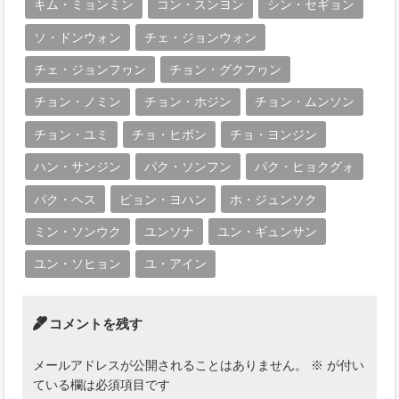
キム・ミョンミン
コン・スンヨン
シン・セギョン
ソ・ドンウォン
チェ・ジョンウォン
チェ・ジョンフヮン
チョン・グクフヮン
チョン・ノミン
チョン・ホジン
チョン・ムンソン
チョン・ユミ
チョ・ヒボン
チョ・ヨンジン
ハン・サンジン
パク・ソンフン
パク・ヒョクグォ
パク・ヘス
ピョン・ヨハン
ホ・ジュンソク
ミン・ソンウク
ユンソナ
ユン・ギュンサン
ユン・ソヒョン
ユ・アイン
コメントを残す
メールアドレスが公開されることはありません。
※
が付い
ている欄は必須項目です