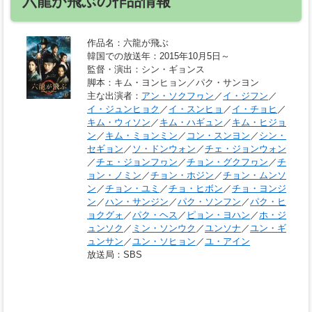
六龍が飛ぶの作品情報
作品名
：六龍が飛ぶ
韓国での放送年
：2015年10月5日～
監督・演出
：シン・ギョンス
脚本
：キム・ヨンヒョン／パク・サンヨン
主な出演者
：
アン・ソクフヮン
／
イ・ジフン
／
イ・ジュンヒョク
／
イ・スンヒョ
／
イ・チョヒ
／
キム・ウィソン
／
キム・ハギュン
／
キム・ヒジョ
ン
／
キム・ミョンミン
／
コン・スンヨン
／
シン・
セギョン
／
ソ・ドンウォン
／
チェ・ジョンウォン
／
チェ・ジョンフヮン
／
チョン・グクフヮン
／
チ
ョン・ノミン
／
チョン・ホジン
／
チョン・ムンソ
ン
／
チョン・ユミ
／
チョ・ヒボン
／
チョ・ヨンジ
ン
／
ハン・サンジン
／
パク・ソンフン
／
パク・ヒ
ョクグォ
／
パク・ヘス
／
ピョン・ヨハン
／
ホ・ジ
ュンソク
／
ミン・ソンウク
／
ユンソナ
／
ユン・ギ
ュンサン
／
ユン・ソヒョン
／
ユ・アイン
放送局
：SBS