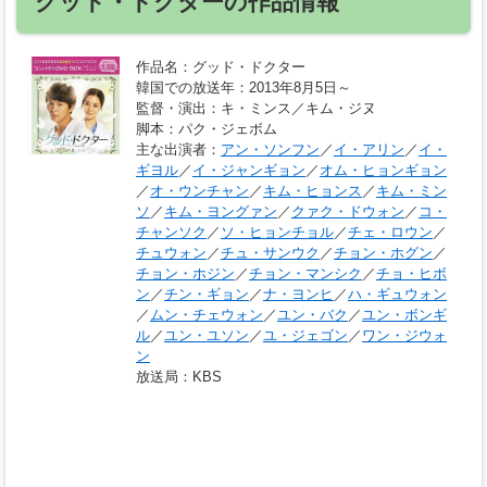
グッド・ドクターの作品情報
作品名
：グッド・ドクター
韓国での放送年
：2013年8月5日～
監督・演出
：キ・ミンス／キム・ジヌ
脚本
：パク・ジェボム
主な出演者
：
アン・ソンフン
／
イ・アリン
／
イ・
ギヨル
／
イ・ジャンギョン
／
オム・ヒョンギョン
／
オ・ウンチャン
／
キム・ヒョンス
／
キム・ミン
ソ
／
キム・ヨングァン
／
クァク・ドウォン
／
コ・
チャンソク
／
ソ・ヒョンチョル
／
チェ・ロウン
／
チュウォン
／
チュ・サンウク
／
チョン・ホグン
／
チョン・ホジン
／
チョン・マンシク
／
チョ・ヒボ
ン
／
チン・ギョン
／
ナ・ヨンヒ
／
ハ・ギュウォン
／
ムン・チェウォン
／
ユン・バク
／
ユン・ボンギ
ル
／
ユン・ユソン
／
ユ・ジェゴン
／
ワン・ジウォ
ン
放送局
：KBS