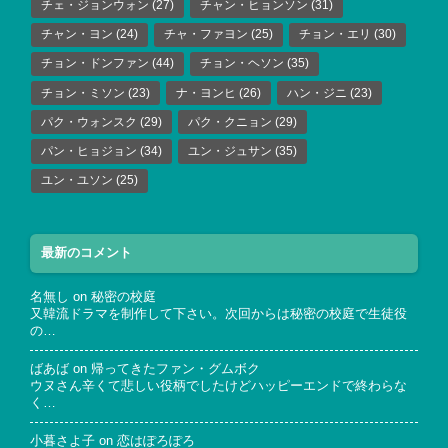
チェ・ジョンウォン
(27)
チャン・ヒョンソン
(31)
チャン・ヨン
(24)
チャ・ファヨン
(25)
チョン・エリ
(30)
チョン・ドンファン
(44)
チョン・ヘソン
(35)
チョン・ミソン
(23)
ナ・ヨンヒ
(26)
ハン・ジニ
(23)
パク・ウォンスク
(29)
パク・クニョン
(29)
パン・ヒョジョン
(34)
ユン・ジュサン
(35)
ユン・ユソン
(25)
最新のコメント
名無し
on
秘密の校庭
又韓流ドラマを制作して下さい。次回からは秘密の校庭で生徒役
の…
ばあば
on
帰ってきたファン・グムボク
ウヌさん辛くて悲しい役柄でしたけどハッピーエンドで終わらな
く…
小暮さよ子
on
恋はぽろぽろ