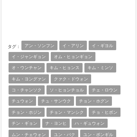
アン・ソンフン
イ・アリン
イ・ギヨル
タグ：
イ・ジャンギョン
オム・ヒョンギョン
オ・ウンチャン
キム・ヒョンス
キム・ミンソ
キム・ヨングァン
クァク・ドウォン
コ・チャンソク
ソ・ヒョンチョル
チェ・ロウン
チュウォン
チュ・サンウク
チョン・ホグン
チョン・ホジン
チョン・マンシク
チョ・ヒボン
チン・ギョン
ナ・ヨンヒ
ハ・ギュウォン
ムン・チェウォン
ユン・バク
ユン・ボンギル