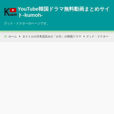
コ
YouTube韓国ドラマ無料動画まとめサイ
ン
テ
ト‐kumoh‐
ン
グッド・ドクターのページです。
ツ
へ
移
ホーム
タイトルの日本語読みが「か行」の韓国ドラマ
グッド・ドクター
動