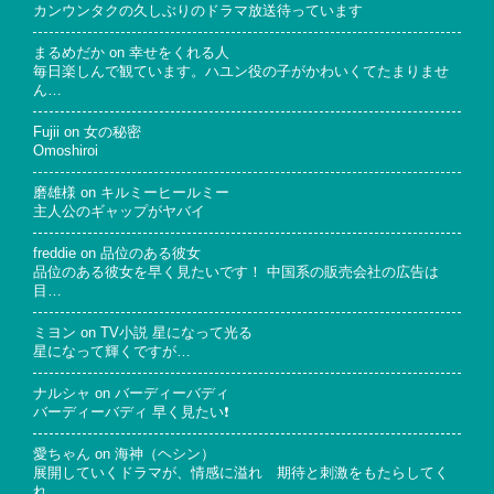
カンウンタクの久しぶりのドラマ放送待っています
まるめだか
on
幸せをくれる人
毎日楽しんで観ています。ハユン役の子がかわいくてたまりませ
ん…
Fujii
on
女の秘密
Omoshiroi
磨雄様
on
キルミーヒールミー
主人公のギャップがヤバイ
freddie
on
品位のある彼女
品位のある彼女を早く見たいです！ 中国系の販売会社の広告は
目…
ミヨン
on
TV小説 星になって光る
星になって輝くですが…
ナルシャ
on
バーディーバディ
バーディーバディ 早く見たい❗
愛ちゃん
on
海神（ヘシン）
展開していくドラマが、情感に溢れ 期待と刺激をもたらしてく
れ…