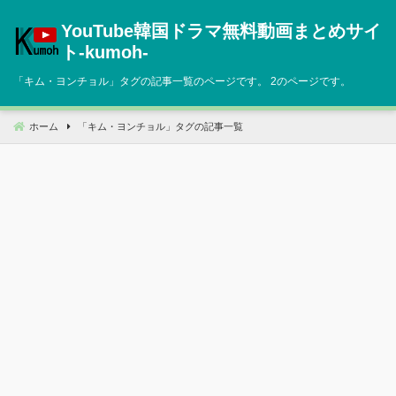
コ
YouTube韓国ドラマ無料動画まとめサイ
ン
テ
ト‐kumoh‐
ン
「
キム・ヨンチョル
」タグの記事一覧のページです。 2のページです。
ツ
へ
移
ホーム
「
キム・ヨンチョル
」タグの記事一覧
動