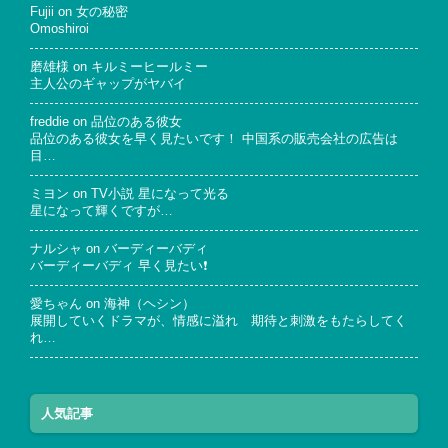
Fujii
on
女の秘密
Omoshiroi
磨雄様
on
キルミーヒールミー
主人公のギャップがヤバイ
freddie
on
品位のある彼女
品位のある彼女を早く見たいです！ 中国系の販売会社の広告は
目…
ミヨン
on
TV小説 星になって光る
星になって輝くですが…
ナルシャ
on
バーディーバディ
バーディーバディ 早く見たい❗
愛ちゃん
on
海神（ヘシン）
展開していくドラマが、情感に溢れ 期待と刺激をもたらしてく
れ…
人気記事