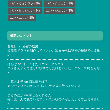
パク・ウォンスク
(29)
パク・クニョン
(29)
パン・ヒョジョン
(34)
ユン・ジュサン
(35)
ユン・ユソン
(25)
最新のコメント
名無し
on
秘密の校庭
又韓流ドラマを制作して下さい。次回からは秘密の校庭で生徒役
の…
ばあば
on
帰ってきたファン・グムボク
ウヌさん辛くて悲しい役柄でしたけどハッピーエンドで終わらな
く…
小暮さよ子
on
恋はぽろぽろ
カンウンタクの久しぶりのドラマ放送待っています
まるめだか
on
幸せをくれる人
毎日楽しんで観ています。ハユン役の子がかわいくてたまりませ
ん…