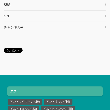
SBS
tvN
チャンネルA
タグ
アン・ソクファン
(26)
アン・ネサン
(30)
イム・イェジン
(23)
イム・ヒョンシク
(25)