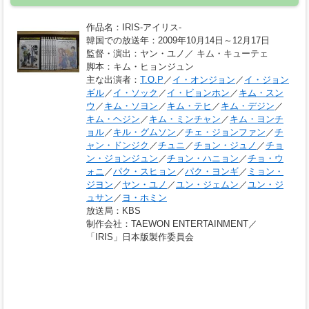
作品名
：IRIS-アイリス-
韓国での放送年
：2009年10月14日～12月17日
監督・演出
：ヤン・ユノ／ キム・キューテェ
脚本
：キム・ヒョンジュン
主な出演者
：
T.O.P
／
イ・オンジョン
／
イ・ジョン
ギル
／
イ・ソック
／
イ・ビョンホン
／
キム・スン
ウ
／
キム・ソヨン
／
キム・テヒ
／
キム・デジン
／
キム・ヘジン
／
キム・ミンチャン
／
キム・ヨンチ
ョル
／
キル・グムソン
／
チェ・ジョンファン
／
チ
ャン・ドンジク
／
チュニ
／
チョン・ジュノ
／
チョ
ン・ジョンジュン
／
チョン・ハニョン
／
チョ・ウ
ォニ
／
パク・スヒョン
／
パク・ヨンギ
／
ミョン・
ジヨン
／
ヤン・ユノ
／
ユン・ジェムン
／
ユン・ジ
ュサン
／
ヨ・ホミン
放送局
：KBS
制作会社
：TAEWON ENTERTAINMENT／
「IRIS」日本版製作委員会