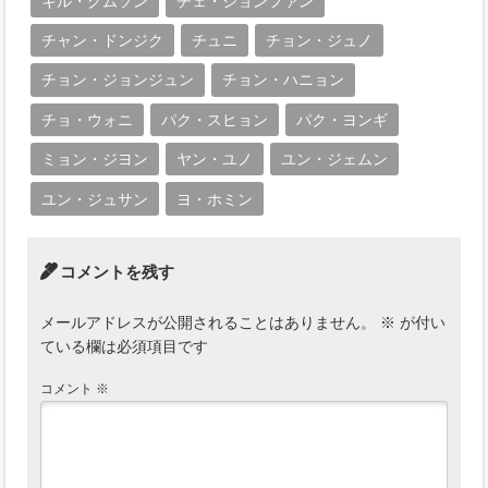
キル・グムソン
チェ・ジョンファン
チャン・ドンジク
チュニ
チョン・ジュノ
チョン・ジョンジュン
チョン・ハニョン
チョ・ウォニ
パク・スヒョン
パク・ヨンギ
ミョン・ジヨン
ヤン・ユノ
ユン・ジェムン
ユン・ジュサン
ヨ・ホミン
コメントを残す
メールアドレスが公開されることはありません。
※
が付い
ている欄は必須項目です
コメント
※