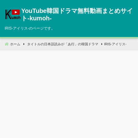
コ
YouTube韓国ドラマ無料動画まとめサイ
ン
テ
ト‐kumoh‐
ン
IRIS-アイリス-のページです。
ツ
へ
移
ホーム
タイトルの日本語読みが「あ行」の韓国ドラマ
IRIS-アイリス-
動