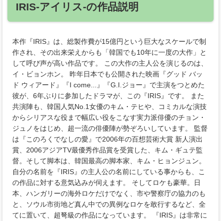
IRIS-アイリス-の作品説明
本作『IRIS』は、総製作費が15億円という巨大なスケールで制
作され、その出来栄えからも「韓国でも10年に一度の大作」と
して呼び声が高い作品です。 この大作の主人公を演じるのは、
イ・ビョンホン。 昨年日本でも公開された映画『グッド バッ
ド ウィアード』『I come...』『G.I.ジョー』で主演をつとめた
彼が、6年ぶりに参加したドラマが、この『IRIS』です。 また
共演陣も、韓国人気No.1女優のキム・テヒや、コミカルな演技
からシリアスな役まで幅広い役をこなす実力派俳優のチョン・
ジュノをはじめ、超一流の俳優陣が勢ぞろいしています。 監督
は『このろくでなしの愛』で2006年の百想芸術大賞 新人演出
賞、2006アジアTV最優秀作品賞を受賞した、キム・ギュテ監
督。そして脚本は、韓国最高の脚本家、キム・ヒョンジュン。
自分の名前を『IRIS』の主人公の名前にしている事からも、こ
の作品に対する意気込みが伺えます。 そしてロケも豪華。日
本、ハンガリーの海外ロケだけでなく、市や警察庁の協力のも
と、ソウル市街地ど真ん中での異例なロケを敢行するなど、全
てに置いて、超弩級の作品になっています。 『IRIS』は非常に