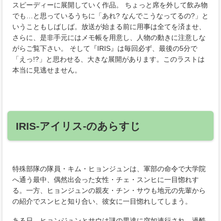
スピーディーに展開していく作品。 ちょっと席を外して飲み物
でも…と思っているうちに「あれ? なんでこうなってるの?」と
いうこともしばしば。放送が始まる前に用事は全てを済ませ、
さらに、是非手元にはメモ帳を用意し、人物の動きに注意しな
がらご覧下さい。 そして『IRIS』は毎回必ず、最後の5分で
「えっ!?」と思わせる、大きな展開があります。このラストは
本当に見逃せません。
IRIS-アイリス-のあらすじ
特殊部隊の隊員・キム・ヒョンジュンは、軍部の命令で大学院
へ通う最中、偶然出会った女性・チェ・スンヒに一目惚れす
る。一方、ヒョンジュンの親友・チン・サウも地元の先輩から
の紹介でスンヒと知り合い、彼女に一目惚れしてしまう。
ある日、ヒョンジュンとサウは謎の男達に突如連行され、過酷