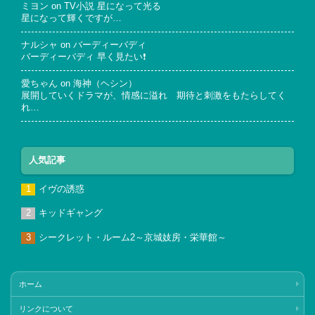
ミヨン
on
TV小説 星になって光る
星になって輝くですが…
ナルシャ
on
バーディーバディ
バーディーバディ 早く見たい❗
愛ちゃん
on
海神（ヘシン）
展開していくドラマが、情感に溢れ 期待と刺激をもたらしてく
れ…
人気記事
イヴの誘惑
キッドギャング
シークレット・ルーム2～京城妓房・栄華館～
ホーム
リンクについて