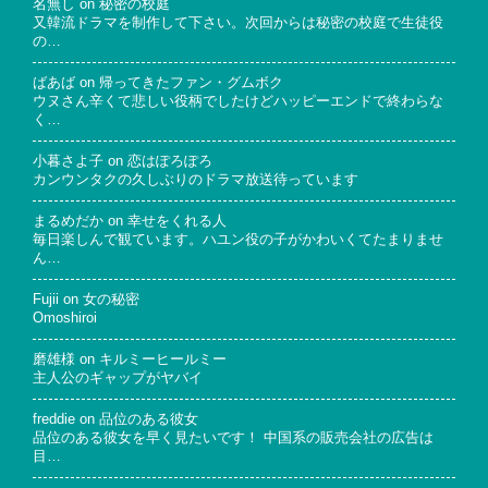
名無し
on
秘密の校庭
又韓流ドラマを制作して下さい。次回からは秘密の校庭で生徒役
の…
ばあば
on
帰ってきたファン・グムボク
ウヌさん辛くて悲しい役柄でしたけどハッピーエンドで終わらな
く…
小暮さよ子
on
恋はぽろぽろ
カンウンタクの久しぶりのドラマ放送待っています
まるめだか
on
幸せをくれる人
毎日楽しんで観ています。ハユン役の子がかわいくてたまりませ
ん…
Fujii
on
女の秘密
Omoshiroi
磨雄様
on
キルミーヒールミー
主人公のギャップがヤバイ
freddie
on
品位のある彼女
品位のある彼女を早く見たいです！ 中国系の販売会社の広告は
目…