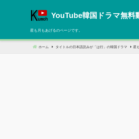
コ
ン
YouTube韓国ドラマ無料
テ
ン
星も月もあげるのページです。
ツ
へ
ホーム
タイトルの日本語読みが「は行」の韓国ドラマ
星
移
動