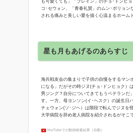
も可愛くても」「ブレイン」のチョ･ドンヒョ
コ･セウォン、「青春礼賛」のムン･ボリョン
される痛みと美しい愛を描く心温まるホーム
星も月もあげるのあらすじ
海兵戦友会の集まりで子供の自慢をするマンホ
になる」だがその時ジヌ(チョ･ドンヒョク）
男ジング？自分についてきてもうベテランだ
す。一方、母ヨンソン(イ･ヘスク）の誕生日
チェウォン(ソ･ジヘ）は階段で転んでジヌを
大学病院を辞め老人病院を紹介されるがそこ
YouTubeでの動画検索結果（自動）