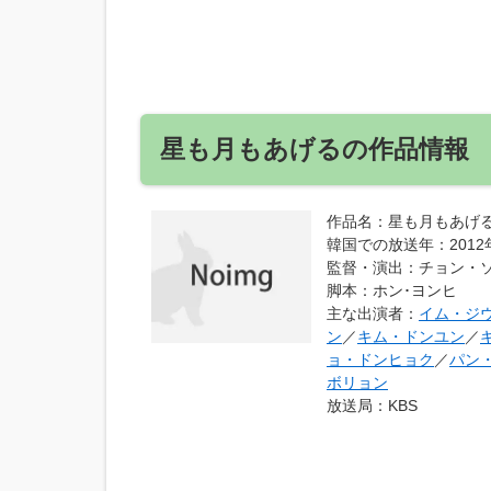
星も月もあげるの作品情報
作品名
：星も月もあげ
韓国での放送年
：201
監督・演出
：チョン・
脚本
：ホン･ヨンヒ
主な出演者
：
イム・ジ
ン
／
キム・ドンユン
／
ョ・ドンヒョク
／
パン
ボリョン
放送局
：KBS