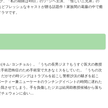
ク、「私の期限は49日」のソ･ジヘ主演、「怪しい三兄弟」の
などフレッシュなキャストが贈る話題作！家族間の葛藤の中で癒
ドラマです。
(キム･ヨンチョル）。「うちの長男ジヌ？もうすぐ医大の教授
は手術恐怖症のため手術室で大きなミスをしていた。「うちの次
」だがその時ジングはトラブルを起こし警察沙汰の騒ぎを起こ
パーティー兼ニューケーキのランチングイベントの時間に遅れた
怪我させてしまう。手を負傷したジヌは結局助教授候補から落ち
でチェウォンに会い…