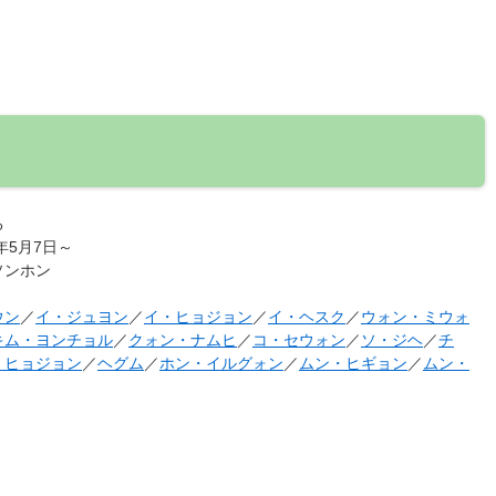
る
2年5月7日～
ソンホン
ウン
／
イ・ジュヨン
／
イ・ヒョジョン
／
イ・ヘスク
／
ウォン・ミウォ
キム・ヨンチョル
／
クォン・ナムヒ
／
コ・セウォン
／
ソ・ジヘ
／
チ
・ヒョジョン
／
ヘグム
／
ホン・イルグォン
／
ムン・ヒギョン
／
ムン・