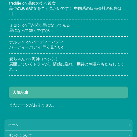
freddie
on
品位のある彼女
品位のある彼女を早く見たいです！ 中国系の販売会社の広告は
目…
ミヨン
on
TV小説 星になって光る
星になって輝くですが…
ナルシャ
on
バーディーバディ
バーディーバディ 早く見たい❗
愛ちゃん
on
海神（ヘシン）
展開していくドラマが、情感に溢れ 期待と刺激をもたらしてく
れ…
人気記事
まだデータがありません。
ホーム
リンクについて