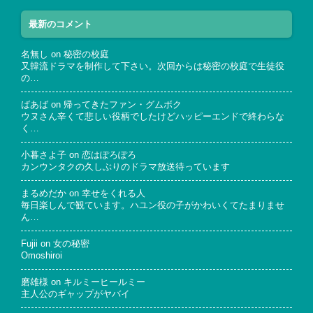
最新のコメント
名無し
on
秘密の校庭
又韓流ドラマを制作して下さい。次回からは秘密の校庭で生徒役
の…
ばあば
on
帰ってきたファン・グムボク
ウヌさん辛くて悲しい役柄でしたけどハッピーエンドで終わらな
く…
小暮さよ子
on
恋はぽろぽろ
カンウンタクの久しぶりのドラマ放送待っています
まるめだか
on
幸せをくれる人
毎日楽しんで観ています。ハユン役の子がかわいくてたまりませ
ん…
Fujii
on
女の秘密
Omoshiroi
磨雄様
on
キルミーヒールミー
主人公のギャップがヤバイ