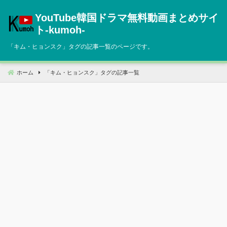
コ
YouTube韓国ドラマ無料動画まとめサイ
ン
テ
ト‐kumoh‐
ン
「
キム・ヒョンスク
」タグの記事一覧のページです。
ツ
へ
移
ホーム
「
キム・ヒョンスク
」タグの記事一覧
動