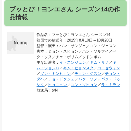
ブッとび！ヨンエさん シーズン14の作
品情報
作品名
：ブッとび！ヨンエさん シーズン14
韓国での放送年
：2015年8月10日～10月20日
監督・演出
：ハン・サンジェ／ユン・ジェスン
脚本
：ミョン・スヒョン／ハン・ソルフイ／ベ
ク・ソヌ／チェ・ボリム／ソドンボム
主な出演者
：
イ・スンジュン
／
キム・サノ
／
キ
ム・ジョンハ
／
キム・ヒョンスク
／
コ・セウォン
／
ソン・ミンヒョン
／
チョン・ジスン
／
チョン・
ダヘ
／
チョ・ドクジェ
／
パク・ソノ
／
パク・ドゥ
シク
／
ヒョニョン
／
ユン・ソヒョン
／
ラ・ミラン
放送局
：tvN