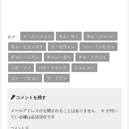
イ・スンジュン
キム・サノ
キム・ジョンハ
タグ：
キム・ヒョンスク
コ・セウォン
ソン・ミンヒョン
チョン・ジスン
チョン・ダヘ
チョ・ドクジェ
パク・ソノ
パク・ドゥシク
ヒョニョン
ユン・ソヒョン
ラ・ミラン
コメントを残す
メールアドレスが公開されることはありません。
※
が付い
ている欄は必須項目です
コメント
※