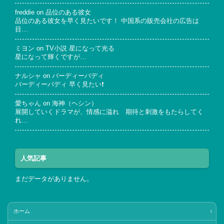
freddie
on
品位のある彼女
品位のある彼女を早く見たいです！ 中国系の販売会社の広告は
目…
ミヨン
on
TV小説 星になって光る
星になって輝くですが…
ナルシャ
on
バーディーバディ
バーディーバディ 早く見たい❗
愛ちゃん
on
海神（ヘシン）
展開していくドラマが、情感に溢れ 期待と刺激をもたらしてく
れ…
人気記事
まだデータがありません。
ホーム