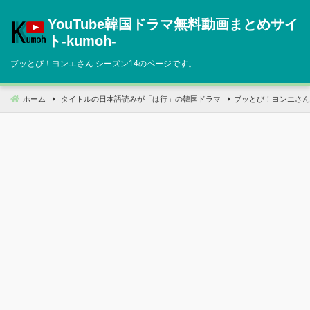
コ
YouTube韓国ドラマ無料動画まとめサイ
ン
テ
ト‐kumoh‐
ン
ブッとび！ヨンエさん シーズン14のページです。
ツ
へ
移
ホーム
タイトルの日本語読みが「は行」の韓国ドラマ
ブッとび！ヨンエさん 
動