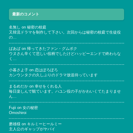
最新のコメント
名無し
on
秘密の校庭
又韓流ドラマを制作して下さい。次回からは秘密の校庭で生徒役
の…
ばあば
on
帰ってきたファン・グムボク
ウヌさん辛くて悲しい役柄でしたけどハッピーエンドで終わらな
く…
小暮さよ子
on
恋はぽろぽろ
カンウンタクの久しぶりのドラマ放送待っています
まるめだか
on
幸せをくれる人
毎日楽しんで観ています。ハユン役の子がかわいくてたまりませ
ん…
Fujii
on
女の秘密
Omoshiroi
磨雄様
on
キルミーヒールミー
主人公のギャップがヤバイ