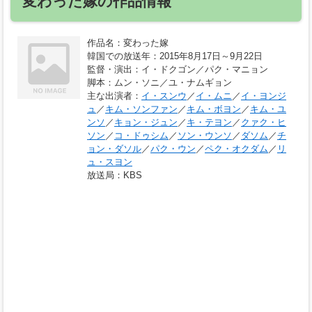
変わった嫁の作品情報
作品名
：変わった嫁
韓国での放送年
：2015年8月17日～9月22日
監督・演出
：イ・ドクゴン／パク・マニョン
脚本
：ムン・ソニ／ユ・ナムギョン
主な出演者
：
イ・スンウ
／
イ・ムニ
／
イ・ヨンジ
ュ
／
キム・ソンファン
／
キム・ボヨン
／
キム・ユ
ンソ
／
キョン・ジュン
／
キ・テヨン
／
クァク・ヒ
ソン
／
コ・ドゥシム
／
ソン・ウンソ
／
ダソム
／
チ
ョン・ダソル
／
パク・ウン
／
ペク・オクダム
／
リ
ュ・スヨン
放送局
：KBS