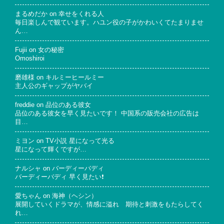
まるめだか
on
幸せをくれる人
毎日楽しんで観ています。ハユン役の子がかわいくてたまりませ
ん…
Fujii
on
女の秘密
Omoshiroi
磨雄様
on
キルミーヒールミー
主人公のギャップがヤバイ
freddie
on
品位のある彼女
品位のある彼女を早く見たいです！ 中国系の販売会社の広告は
目…
ミヨン
on
TV小説 星になって光る
星になって輝くですが…
ナルシャ
on
バーディーバディ
バーディーバディ 早く見たい❗
愛ちゃん
on
海神（ヘシン）
展開していくドラマが、情感に溢れ 期待と刺激をもたらしてく
れ…