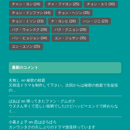
チャン・ヨン
(24)
チャ・ファヨン
(25)
チョン・エリ
(30)
チョン・ドンファン
(44)
チョン・ヘソン
(35)
チョン・ミソン
(23)
ナ・ヨンヒ
(26)
ハン・ジニ
(23)
パク・ウォンスク
(29)
パク・クニョン
(29)
パン・ヒョジョン
(34)
ユン・ジュサン
(35)
ユン・ユソン
(25)
最新のコメント
名無し
on
秘密の校庭
又韓流ドラマを制作して下さい。次回からは秘密の校庭で生徒役
の…
ばあば
on
帰ってきたファン・グムボク
ウヌさん辛くて悲しい役柄でしたけどハッピーエンドで終わらな
く…
小暮さよ子
on
恋はぽろぽろ
カンウンタクの久しぶりのドラマ放送待っています