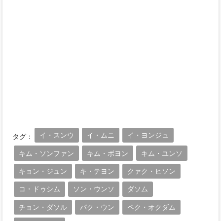
イ・スンウ
イ・ムニ
イ・ヨンジュ
タグ：
キム・ソンファン
キム・ボヨン
キム・ユンソ
キョン・ジュン
キ・テヨン
クァク・ヒソン
コ・ドゥシム
ソン・ウンソ
ダソム
チョン・ダソル
パク・ウン
ペク・オクダム