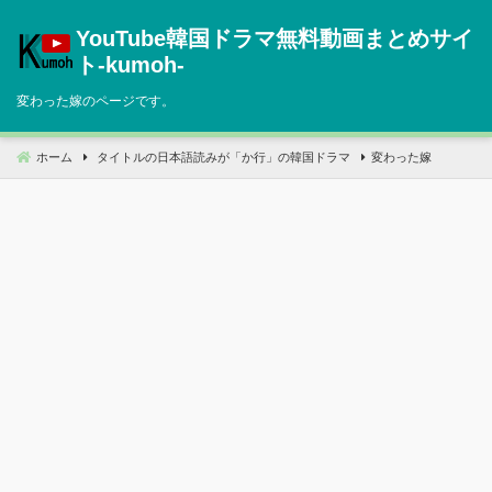
コ
YouTube韓国ドラマ無料動画まとめサイ
ン
テ
ト‐kumoh‐
ン
変わった嫁のページです。
ツ
へ
移
ホーム
タイトルの日本語読みが「か行」の韓国ドラマ
変わった嫁
動