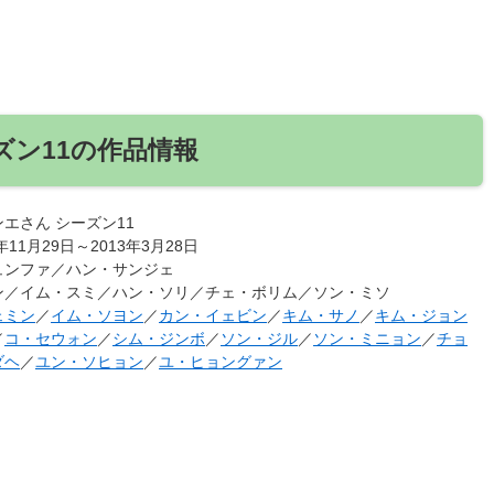
ズン11の作品情報
エさん シーズン11
年11月29日～2013年3月28日
ュンファ／ハン・サンジェ
ン／イム・スミ／ハン・ソリ／チェ・ボリム／ソン・ミソ
ェミン
／
イム・ソヨン
／
カン・イェビン
／
キム・サノ
／
キム・ジョン
／
コ・セウォン
／
シム・ジンボ
／
ソン・ジル
／
ソン・ミニョン
／
チョ
ダヘ
／
ユン・ソヒョン
／
ユ・ヒョングァン