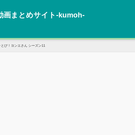
動画まとめサイト‐kumoh‐
ッとび！ヨンエさん シーズン11