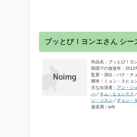
ブッとび！ヨンエさん シー
作品名
：ブッとび！ヨン
韓国での放送年
：2012
監督・演出
：パク・チ
脚本
：ミョン・スヒョ
主な出演者
：
アン・ジ
ハ
／
キム・ヒョンスク
ン・ジスン
／
チョン・
放送局
：tvN