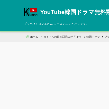
コ
ン
YouTube韓国ドラマ無料
テ
ン
ブッとび！ヨンエさん シーズン11のページです。
ツ
へ
ホーム
タイトルの日本語読みが「は行」の韓国ドラマ
ブ
移
動