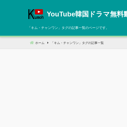
コ
ン
YouTube韓国ドラマ無料
テ
ン
「
キム・チャンワン
」タグの記事一覧のページです。
ツ
へ
ホーム
「
キム・チャンワン
」タグの記事一覧
移
動