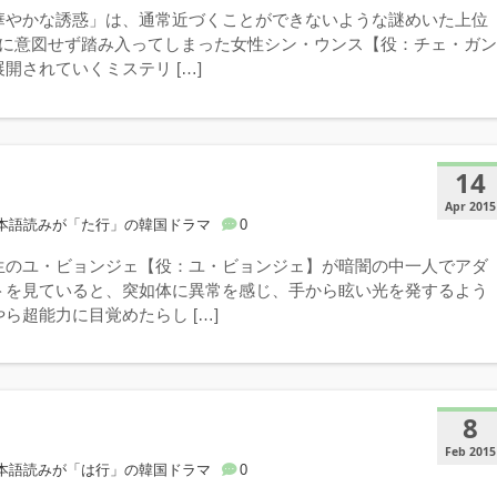
華やかな誘惑」は、通常近づくことができないような謎めいた上位
会に意図せず踏み入ってしまった女性シン・ウンス【役：チェ・ガ
開されていくミステリ […]
14
Apr 2015
本語読みが「た行」の韓国ドラマ
0
生のユ・ビョンジェ【役：ユ・ビョンジェ】が暗闇の中一人でアダ
トを見ていると、突如体に異常を感じ、手から眩い光を発するよう
ら超能力に目覚めたらし […]
8
Feb 2015
本語読みが「は行」の韓国ドラマ
0