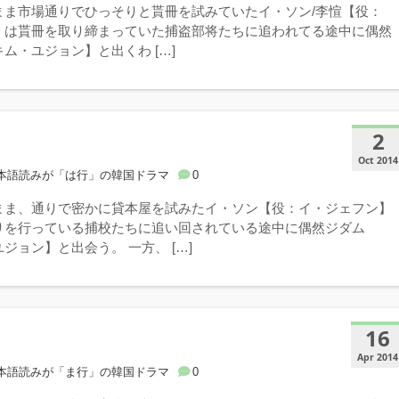
まま市場通りでひっそりと貰冊を試みていたイ・ソン/李愃【役：
】は貰冊を取り締まっていた捕盗部将たちに追われてる途中に偶然
ム・ユジョン】と出くわ […]
2
Oct 2014
本語読みが「は行」の韓国ドラマ
0
まま、通りで密かに貸本屋を試みたイ・ソン【役：イ・ジェフン】
りを行っている捕校たちに追い回されている途中に偶然ジダム
ジョン】と出会う。 一方、 […]
16
Apr 2014
本語読みが「ま行」の韓国ドラマ
0