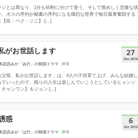
ージとは異なり、1分も60秒に分けて使う、そして恨めしく悲惨な
い、ボスの序列が秘書の序列になる熾烈な世界で毎日孤軍奮闘する
【役：ペク・ジニ】 […]
私がお世話します
27
Dec 2016
本語読みが「あ行」の韓国ドラマ
0
お父様、私がお世話します」は、4人の子供育て上げ、みんな結婚
れていったので、残りの人生は楽しんでいこうとしているヒョンソ
チャンワン】＆ジョン […]
誘惑
6
Oct 2015
本語読みが「は行」の韓国ドラマ
0