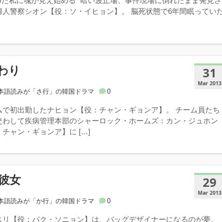
めた私に魂が見え始める” 暗い波止場、事件現場に倒れたまま発見さ
婦人警察シオン【役：ソ・イヒョン】。 脳死状態で6年間眠ってい
わり
31
Mar 2013
本語読みが「さ行」の韓国ドラマ
0
ムで初出勤したナヒョン【役：チャン・ギョンア】。 チーム員たち
交わして疾病管理本部のシャーロック・ホームズ：カン・ジュホン
チャン・ギョンア】に […]
彼女
29
Mar 2013
本語読みが「か行」の韓国ドラマ
0
スリ【役：パク・ソニョン】は、バッグデザイナーになるのが夢。