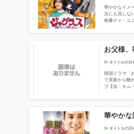
華やかなイメ
況にも屈しな
秘書チャ・ユニ
お父様、
タイトルの日
韓国ドラマ「
て実家から離
プ【役：キム・
華やかな
タイトルの日