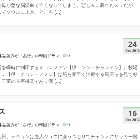
の母が急な脳溢血で亡くなってしまう。悲しみに暮れたスリだが、
てソウルに上京。ところ […]
24
Dec 2012
本語読みが「あ行」の韓国ドラマ
0
馬を瞬時に制圧するミョンファン【役：ソン・チャンミン】。牧場
ュン【役：チョン・ノミン】は馬を素早く治療する馬医らを見て好
王室の医療機関であり漢 […]
ス
16
Dec 2012
本語読みが「さ行」の韓国ドラマ
0
会日、テギョンは恋人ジュニに会うつもりでチャンノにサッカー競