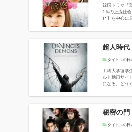
韓国ドラマ「
1％の上流社
ヒ】を中心に展
超人時代
タイトルの日
工科大学復学
ルト動画サイ
になる。どうや
秘密の門
タイトルの日