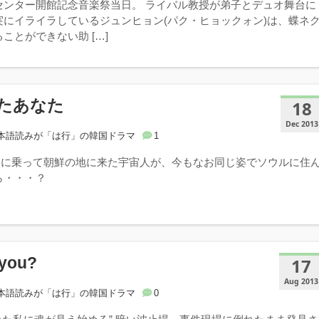
センター開館記念音楽祭当日。 ライバル教授が弟子とデュオ舞台に
実にイライラしているジュンヒョン(パク・ヒョックォン)は、蝶ネ
ことができない助 […]
たあなた
18
Dec 2013
本語読みが「は行」の韓国ドラマ
1
FOに乗って朝鮮の地に来た宇宙人が、今もなお同じ姿でソウルに住
ら・・・？
 you?
17
Aug 2013
本語読みが「は行」の韓国ドラマ
0