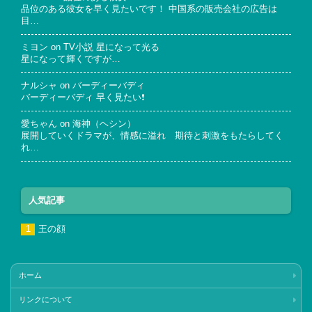
品位のある彼女を早く見たいです！ 中国系の販売会社の広告は
目…
ミヨン
on
TV小説 星になって光る
星になって輝くですが…
ナルシャ
on
バーディーバディ
バーディーバディ 早く見たい❗
愛ちゃん
on
海神（ヘシン）
展開していくドラマが、情感に溢れ 期待と刺激をもたらしてく
れ…
人気記事
王の顔
ホーム
リンクについて