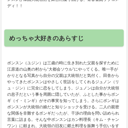
ディ！！
めっちゃ大好きのあらすじ
ボンスン（ユジン）は三歳の時に生き別れた父親を探すために
江原道の山奥の村から“大都会ソウル”にやってくる。唯一手が
かりとなる写真から自分の父親は大統領だと気付く。田舎から
やってきたボンスンはやさしく世話をしてくれるジュノン（リ
ュ・ジン）に完全に恋をしてしまう。ジュノンは自分が大統領
の息子だという事を周囲に隠していたが、ふとした事からボン
ギ（イ・ミンギ）がその事実を知ってしまう。さらにボンギは
ボンスンが大統領の娘だと知りショックを受ける。二人の親密
な関係を非難するボンギだったが、干渉の理由を問い詰められ
言葉に詰まる。そんな中ボンスンはカン料理長（キム・チャン
ワン）に頼まれ、大統領の旧友に郷土料理を振舞う手伝いをす