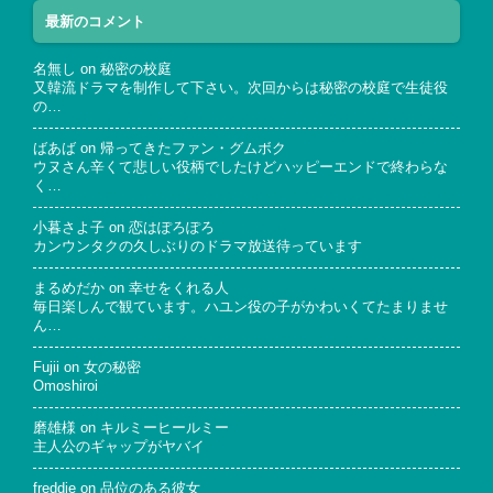
最新のコメント
名無し
on
秘密の校庭
又韓流ドラマを制作して下さい。次回からは秘密の校庭で生徒役
の…
ばあば
on
帰ってきたファン・グムボク
ウヌさん辛くて悲しい役柄でしたけどハッピーエンドで終わらな
く…
小暮さよ子
on
恋はぽろぽろ
カンウンタクの久しぶりのドラマ放送待っています
まるめだか
on
幸せをくれる人
毎日楽しんで観ています。ハユン役の子がかわいくてたまりませ
ん…
Fujii
on
女の秘密
Omoshiroi
磨雄様
on
キルミーヒールミー
主人公のギャップがヤバイ
freddie
on
品位のある彼女