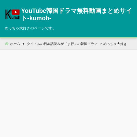
コ
YouTube韓国ドラマ無料動画まとめサイ
ン
テ
ト‐kumoh‐
ン
めっちゃ大好きのページです。
ツ
へ
移
ホーム
タイトルの日本語読みが「ま行」の韓国ドラマ
めっちゃ大好き
動