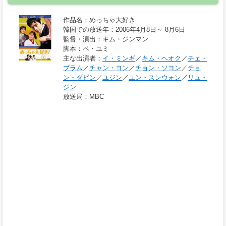
作品名
：めっちゃ大好き
韓国での放送年
：2006年4月8日～ 8月6日
監督・演出
：キム・ジンマン
脚本
：ペ・ユミ
主な出演者
：
イ・ミンギ
／
キム・ヘオク
／
チェ・
ブラム
／
チャン・ヨン
／
チョン・ソヨン
／
チョ
ン・ダビン
／
ユジン
／
ユン・スンウォン
／
リュ・
ジン
放送局
：MBC