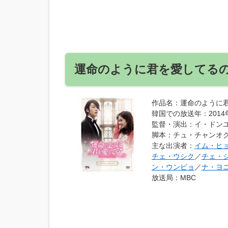
運命のように君を愛してる
作品名
：運命のように
韓国での放送年
：201
監督・演出
：イ・ドン
脚本
：チュ・チャンオ
主な出演者
：
イム・ヒ
チェ・ウシク
／
チェ・
ン・ウンピョ
／
ナ・ヨ
放送局
：MBC