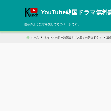
コ
ン
YouTube韓国ドラマ無料
テ
ン
運命のように君を愛してるのページです。
ツ
へ
ホーム
タイトルの日本語読みが「あ行」の韓国ドラマ
運
移
動