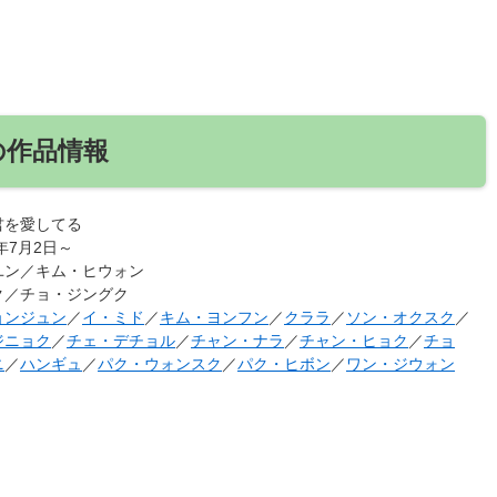
の作品情報
君を愛してる
4年7月2日～
ユン／キム・ヒウォン
ク／チョ・ジングク
ョンジュン
／
イ・ミド
／
キム・ヨンフン
／
クララ
／
ソン・オクスク
／
ジニョク
／
チェ・デチョル
／
チャン・ナラ
／
チャン・ヒョク
／
チョ
ニ
／
ハンギュ
／
パク・ウォンスク
／
パク・ヒボン
／
ワン・ジウォン