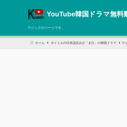
コ
ン
YouTube韓国ドラマ無料
テ
ン
マジックのページです。
ツ
へ
ホーム
タイトルの日本語読みが「ま行」の韓国ドラマ
マ
移
動