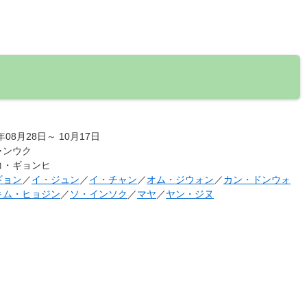
年08月28日～ 10月17日
ャンウク
コ・ギョンヒ
ギョン
／
イ・ジュン
／
イ・チャン
／
オム・ジウォン
／
カン・ドンウォ
キム・ヒョジン
／
ソ・インソク
／
マヤ
／
ヤン・ジヌ