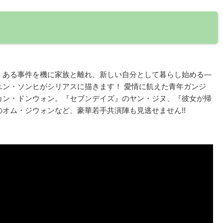
、ある事件を機に家族と離れ、新しい自分として暮らし始める―
ユン・ソンヒがシリアスに描きます！ 愛情に飢えた青年ガンジ
カン・ドンウォン。『セブンデイズ』のヤン・ジヌ、『彼女が帰
オム・ジウォンなど、豪華若手共演陣も見逃せません!!