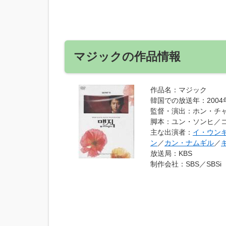
マジックの作品情報
作品名
：マジック
韓国での放送年
：2004
監督・演出
：ホン・チ
脚本
：ユン・ソンヒ／
主な出演者
：
イ・ウン
ン
／
カン・ナムギル
／
放送局
：KBS
制作会社
：SBS／SBSi