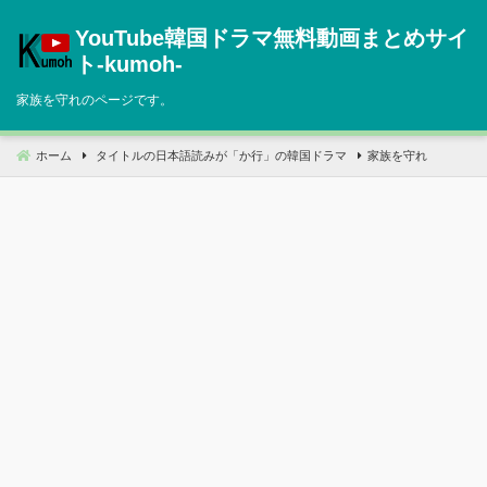
コ
YouTube韓国ドラマ無料動画まとめサイ
ン
テ
ト‐kumoh‐
ン
家族を守れのページです。
ツ
へ
移
ホーム
タイトルの日本語読みが「か行」の韓国ドラマ
家族を守れ
動