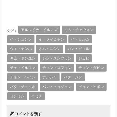
アルレイナ・イルマズ
イム・チェウォン
タグ：
イ・ジュンソ
イ・フィヒャン
イ・ヨルム
ウィ・ヤンホ
オム・ユシン
カン・ビョル
キム・ドンユン
シン・スンフヮン
ジェヒ
チェ・イルファ
チョン・スフヮン
チョン・ダビン
チョン・ヘイン
ナルシャ
パク・ジソ
パク・チョルホ
パン・ヒョジョン
ピョン・ヒボン
ヨンミン
ロミナ
コメントを残す