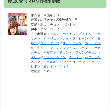
家族を守れの作品情報
作品名
：家族を守れ
韓国での放送年
：2015年5月11日～
監督・演出
：チョン・ソンホン
脚本
：ホン・ヨンヒ
主な出演者
：
アルレイナ・イルマズ
／
イム・チェ
ウォン
／
イ・ジュンソ
／
イ・フィヒャン
／
イ・ヨ
ルム
／
ウィ・ヤンホ
／
オム・ユシン
／
カン・ビョ
ル
／
キム・ドンユン
／
シン・スンフヮン
／
ジェヒ
／
チェ・イルファ
／
チョン・スフヮン
／
チョン・
ダビン
／
チョン・ヘイン
／
ナルシャ
／
パク・ジソ
／
パク・チョルホ
／
パン・ヒョジョン
／
ピョン・
ヒボン
／
ヨンミン
／
ロミナ
放送局
：KBS