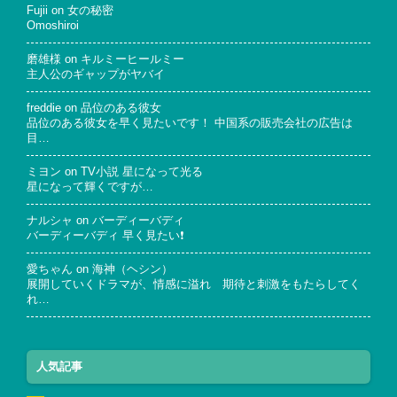
Fujii
on
女の秘密
Omoshiroi
磨雄様
on
キルミーヒールミー
主人公のギャップがヤバイ
freddie
on
品位のある彼女
品位のある彼女を早く見たいです！ 中国系の販売会社の広告は
目…
ミヨン
on
TV小説 星になって光る
星になって輝くですが…
ナルシャ
on
バーディーバディ
バーディーバディ 早く見たい❗
愛ちゃん
on
海神（ヘシン）
展開していくドラマが、情感に溢れ 期待と刺激をもたらしてく
れ…
人気記事