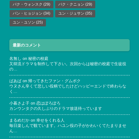
パク・ウォンスク
(29)
パク・クニョン
(29)
パン・ヒョジョン
(34)
ユン・ジュサン
(35)
ユン・ユソン
(25)
最新のコメント
名無し
on
秘密の校庭
又韓流ドラマを制作して下さい。次回からは秘密の校庭で生徒役
の…
ばあば
on
帰ってきたファン・グムボク
ウヌさん辛くて悲しい役柄でしたけどハッピーエンドで終わらな
く…
小暮さよ子
on
恋はぽろぽろ
カンウンタクの久しぶりのドラマ放送待っています
まるめだか
on
幸せをくれる人
毎日楽しんで観ています。ハユン役の子がかわいくてたまりませ
ん…