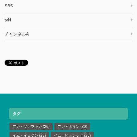
SBS
tvN
チャンネルA
タグ
アン・ソクファン
(26)
アン・ネサン
(30)
イム・イェジン
(23)
イム・ヒョンシク
(25)