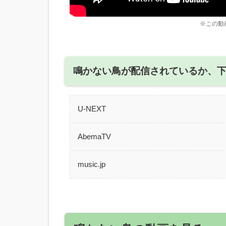
※この動
鳴かない鳥が配信されているか、
U-NEXT
AbemaTV
music.jp