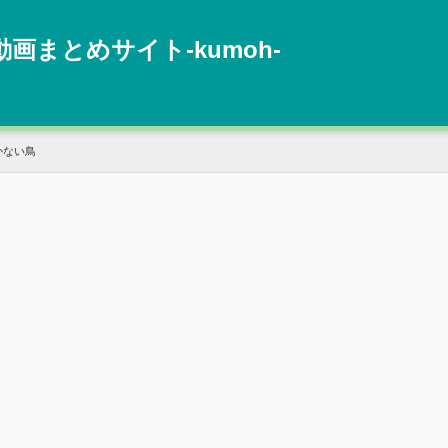
動画まとめサイト‐kumoh‐
かない鳥