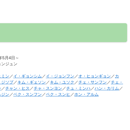
5年5月4日～
ョンジュン
ェミン
／
イ・ギョンシム
／
イ・ジョンフン
／
オ・ヒョンギョン
／
カ
・ジソプ
／
キム・ギェソン
／
キム・ユソク
／
チェ・サンフン
／
チェ・
ン
／
チャン・ヒス
／
チャ・スンヨン
／
チュ・ミンハ
／
ハン・カリム
／
ヘジン
／
ベク・スンフン
／
ペク・スンヒ
／
ホン・アルム