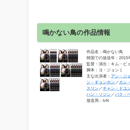
鳴かない鳥の作品情報
作品名
：鳴かない鳥
韓国での放送年
：201
監督・演出
：キム・ピ
脚本
：ヨ・ジョンミ
主な出演者
：
アン・ジ
ン・ギョンホン
／
カン
スリン
／
チャン・ドユ
ハン・ソジン
／
パク・
放送局
：tvN