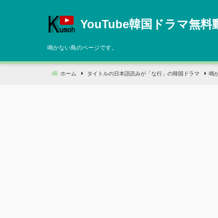
コ
ン
YouTube韓国ドラマ無料
テ
ン
鳴かない鳥のページです。
ツ
へ
ホーム
タイトルの日本語読みが「な行」の韓国ドラマ
鳴
移
動