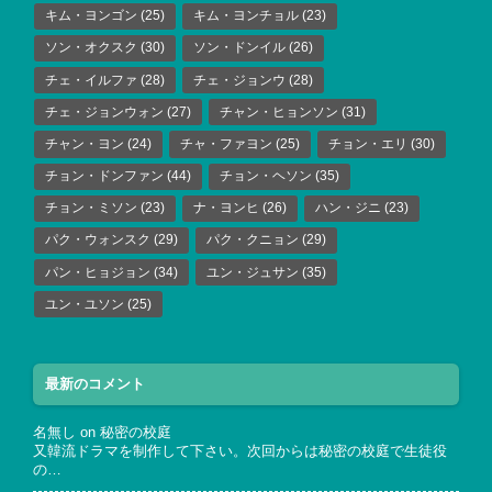
キム・ヨンゴン
(25)
キム・ヨンチョル
(23)
ソン・オクスク
(30)
ソン・ドンイル
(26)
チェ・イルファ
(28)
チェ・ジョンウ
(28)
チェ・ジョンウォン
(27)
チャン・ヒョンソン
(31)
チャン・ヨン
(24)
チャ・ファヨン
(25)
チョン・エリ
(30)
チョン・ドンファン
(44)
チョン・ヘソン
(35)
チョン・ミソン
(23)
ナ・ヨンヒ
(26)
ハン・ジニ
(23)
パク・ウォンスク
(29)
パク・クニョン
(29)
パン・ヒョジョン
(34)
ユン・ジュサン
(35)
ユン・ユソン
(25)
最新のコメント
名無し
on
秘密の校庭
又韓流ドラマを制作して下さい。次回からは秘密の校庭で生徒役
の…