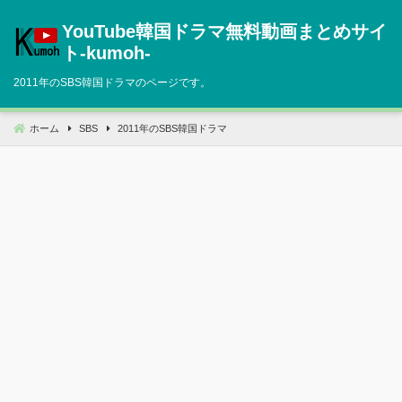
コ
YouTube韓国ドラマ無料動画まとめサイ
ン
テ
ト‐kumoh‐
ン
2011年のSBS韓国ドラマのページです。
ツ
へ
移
ホーム
SBS
2011年のSBS韓国ドラマ
動