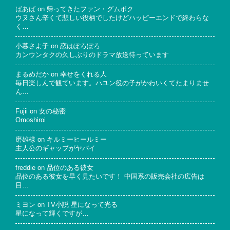
ばあば
on
帰ってきたファン・グムボク
ウヌさん辛くて悲しい役柄でしたけどハッピーエンドで終わらな
く…
小暮さよ子
on
恋はぽろぽろ
カンウンタクの久しぶりのドラマ放送待っています
まるめだか
on
幸せをくれる人
毎日楽しんで観ています。ハユン役の子がかわいくてたまりませ
ん…
Fujii
on
女の秘密
Omoshiroi
磨雄様
on
キルミーヒールミー
主人公のギャップがヤバイ
freddie
on
品位のある彼女
品位のある彼女を早く見たいです！ 中国系の販売会社の広告は
目…
ミヨン
on
TV小説 星になって光る
星になって輝くですが…