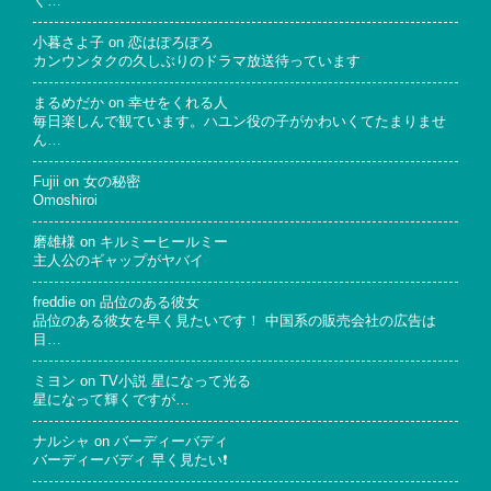
く…
小暮さよ子
on
恋はぽろぽろ
カンウンタクの久しぶりのドラマ放送待っています
まるめだか
on
幸せをくれる人
毎日楽しんで観ています。ハユン役の子がかわいくてたまりませ
ん…
Fujii
on
女の秘密
Omoshiroi
磨雄様
on
キルミーヒールミー
主人公のギャップがヤバイ
freddie
on
品位のある彼女
品位のある彼女を早く見たいです！ 中国系の販売会社の広告は
目…
ミヨン
on
TV小説 星になって光る
星になって輝くですが…
ナルシャ
on
バーディーバディ
バーディーバディ 早く見たい❗