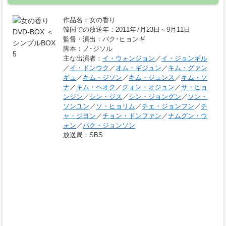
作品名
：女の香り
韓国での放送年
：2011年7月23日～9月11日
監督・演出
：パク･ヒョンギ
脚本
：ノ･ジソル
主な出演者
：
イ・ウォンジョン
／
イ・ジョンギル
／
イ・ドンウク
／
オム・ギジュン
／
キム・グァン
ギュ
／
キム・ジソン
／
キム・ジュンス
／
キム・ソ
ナ
／
キム・ヘオク
／
クォン・オジュン
／
サ・ヒョ
ンジン
／
シン・ジス
／
シン・ジョングン
／
ソン・
ソンユン
／
ソ・ヒョリム
／
チェ・ジョンフン
／
チ
ャ・ジヨン
／
チョン・ドンファン
／
ナムグン・ウ
ォン
／
パク・ジョンソン
放送局
：SBS