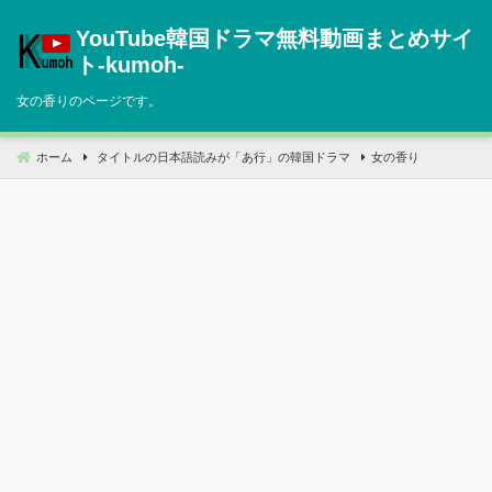
コ
YouTube韓国ドラマ無料動画まとめサイ
ン
テ
ト‐kumoh‐
ン
女の香りのページです。
ツ
へ
移
ホーム
タイトルの日本語読みが「あ行」の韓国ドラマ
女の香り
動