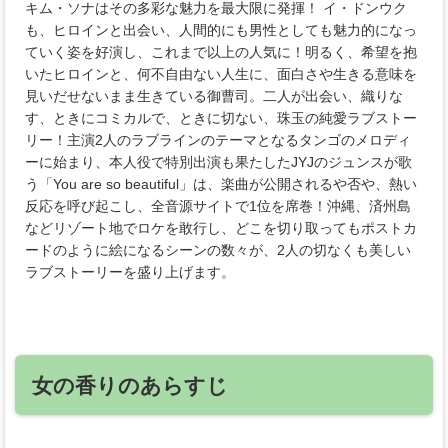
キム・ソナはその多彩な魅力を最大限に発揮！ イ・ドンウク
も、ヒロインと出会い、人間的にも男性としても魅力的になっ
ていく姿を好演し、これまで以上の人気に！明るく、希望を抱
いたヒロインと、何不自由ない人生に、面白さや生きる意味を
見いだせないまま生きている御曹司。二人が出会い、織りな
す、ときにコミカルで、ときに切ない、珠玉の純愛ラブストー
リー！主演2人のラブラインのテーマとなるタンゴのメロディ
ーに始まり、本人役で特別出演も果たしたJYJのジュンスが歌
う「You are so beautiful」は、楽曲が公開されるや否や、熱い
反応を呼び起こし、全音源サイトで1位を席巻！沖縄、済州島
などリゾート地でロケを敢行し、どこを切り取ってもポストカ
ードのように絵になるシーンの数々が、2人の切なくも美しい
ラブストーリーを盛り上げます。
女の香りのあらすじ