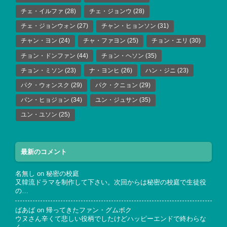
チェ・イルファ
(28)
チェ・ジョンウ
(28)
チェ・ジョンウォン
(27)
チャン・ヒョンソン
(31)
チャン・ヨン
(24)
チャ・ファヨン
(25)
チョン・エリ
(30)
チョン・ドンファン
(44)
チョン・ヘソン
(35)
チョン・ミソン
(23)
ナ・ヨンヒ
(26)
ハン・ジニ
(23)
パク・ウォンスク
(29)
パク・クニョン
(29)
パン・ヒョジョン
(34)
ユン・ジュサン
(35)
ユン・ユソン
(25)
最新のコメント
名無し
on
秘密の校庭
又韓流ドラマを制作して下さい。次回からは秘密の校庭で生徒役
の…
ばあば
on
帰ってきたファン・グムボク
ウヌさん辛くて悲しい役柄でしたけどハッピーエンドで終わらな