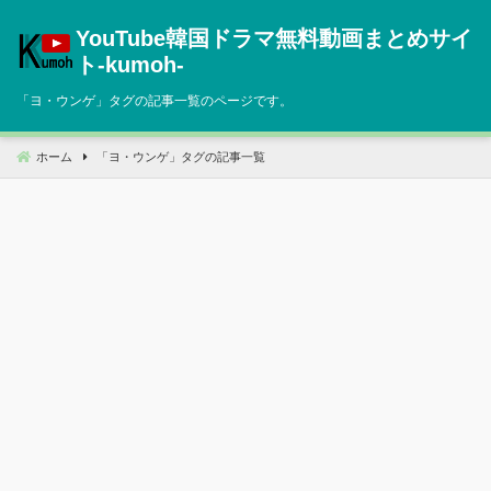
コ
YouTube韓国ドラマ無料動画まとめサイ
ン
テ
ト‐kumoh‐
ン
「
ヨ・ウンゲ
」タグの記事一覧のページです。
ツ
へ
移
ホーム
「
ヨ・ウンゲ
」タグの記事一覧
動