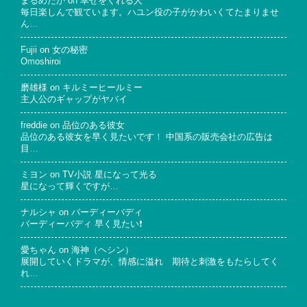
まるめだか
on
幸せをくれる人
毎日楽しんで観ています。ハユン役の子がかわいくてたまりませ
ん…
Fujii
on
女の秘密
Omoshiroi
磨雄様
on
キルミーヒールミー
主人公のギャップがヤバイ
freddie
on
品位のある彼女
品位のある彼女を早く見たいです！ 中国系の販売会社の広告は
目…
ミヨン
on
TV小説 星になって光る
星になって輝くですが…
ナルシャ
on
バーディーバディ
バーディーバディ 早く見たい❗
愛ちゃん
on
海神（ヘシン）
展開していくドラマが、情感に溢れ 期待と刺激をもたらしてく
れ…