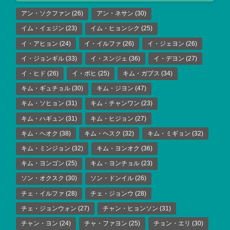
アン・ソクファン
(26)
アン・ネサン
(30)
イム・イェジン
(23)
イム・ヒョンシク
(25)
イ・アヒョン
(24)
イ・イルファ
(26)
イ・ジェヨン
(26)
イ・ジョンギル
(33)
イ・スンジェ
(36)
イ・デヨン
(27)
イ・ヒド
(26)
イ・ボヒ
(25)
キム・ガプス
(34)
キム・ギュチョル
(30)
キム・ジヨン
(47)
キム・ソヒョン
(31)
キム・チャンワン
(23)
キム・ハギュン
(31)
キム・ヒジョン
(27)
キム・ヘオク
(38)
キム・ヘスク
(32)
キム・ミギョン
(32)
キム・ミンジョン
(32)
キム・ヨンオク
(36)
キム・ヨンゴン
(25)
キム・ヨンチョル
(23)
ソン・オクスク
(30)
ソン・ドンイル
(26)
チェ・イルファ
(28)
チェ・ジョンウ
(28)
チェ・ジョンウォン
(27)
チャン・ヒョンソン
(31)
チャン・ヨン
(24)
チャ・ファヨン
(25)
チョン・エリ
(30)