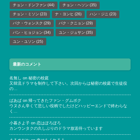
チョン・ドンファン
(44)
チョン・ヘソン
(35)
チョン・ミソン
(23)
ナ・ヨンヒ
(26)
ハン・ジニ
(23)
パク・ウォンスク
(29)
パク・クニョン
(29)
パン・ヒョジョン
(34)
ユン・ジュサン
(35)
ユン・ユソン
(25)
最新のコメント
名無し
on
秘密の校庭
又韓流ドラマを制作して下さい。次回からは秘密の校庭で生徒役
の…
ばあば
on
帰ってきたファン・グムボク
ウヌさん辛くて悲しい役柄でしたけどハッピーエンドで終わらな
く…
小暮さよ子
on
恋はぽろぽろ
カンウンタクの久しぶりのドラマ放送待っています