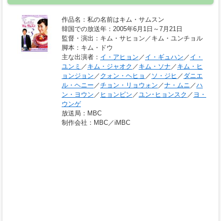
作品名
：私の名前はキム・サムスン
韓国での放送年
：2005年6月1日～7月21日
監督・演出
：キム・サヒョン／キム・ユンチョル
脚本
：キム・ドウ
主な出演者
：
イ・アヒョン
／
イ・ギュハン
／
イ・
ユンミ
／
キム・ジャオク
／
キム・ソナ
／
キム・ヒ
ョンジョン
／
クォン・ヘヒョ
／
ソ・ジヒ
／
ダニエ
ル・ヘニー
／
チョン・リョウォン
／
ナ・ムニ
／
ハ
ン・ヨウン
／
ヒョンビン
／
ユン･ヒョンスク
／
ヨ・
ウンゲ
放送局
：MBC
制作会社
：MBC／iMBC