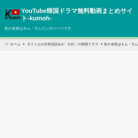
コ
YouTube韓国ドラマ無料動画まとめサイ
ン
テ
ト‐kumoh‐
ン
私の名前はキム・サムスンのページです。
ツ
へ
移
ホーム
タイトルの日本語読みが「わ行」の韓国ドラマ
私の名前はキム・サム
動