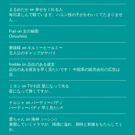
まるめだか
on
幸せをくれる人
毎日楽しんで観ています。ハユン役の子がかわいくてたまりませ
ん…
Fujii
on
女の秘密
Omoshiroi
磨雄様
on
キルミーヒールミー
主人公のギャップがヤバイ
freddie
on
品位のある彼女
品位のある彼女を早く見たいです！ 中国系の販売会社の広告は
目…
ミヨン
on
TV小説 星になって光る
星になって輝くですが…
ナルシャ
on
バーディーバディ
バーディーバディ 早く見たい❗
愛ちゃん
on
海神（ヘシン）
展開していくドラマが、情感に溢れ 期待と刺激をもたらしてく
れ…