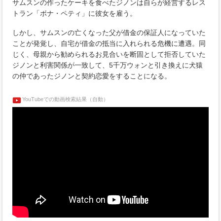
サムスンの作ったケーキを食べたジノンは自らが経営するレス
トラン「ボナ・ペティ」に彼女を雇う。
しかし、サムスンの亡くなった父が借金の保証人になっていた
ことが発覚し、自宅が借金の抵当に入れられる危機に遭遇。同
じく、母親から勧められるお見合いを断固として拒否していた
ジノンと利害関係が一致して、5千万ウォンと引き換えに犬猿
の仲であったジノンと契約恋愛をすることになる。
YouTubeでの動画検索結果（自動）