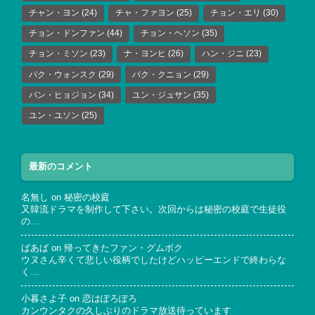
チャン・ヨン
(24)
チャ・ファヨン
(25)
チョン・エリ
(30)
チョン・ドンファン
(44)
チョン・ヘソン
(35)
チョン・ミソン
(23)
ナ・ヨンヒ
(26)
ハン・ジニ
(23)
パク・ウォンスク
(29)
パク・クニョン
(29)
パン・ヒョジョン
(34)
ユン・ジュサン
(35)
ユン・ユソン
(25)
最新のコメント
名無し
on
秘密の校庭
又韓流ドラマを制作して下さい。次回からは秘密の校庭で生徒役
の…
ばあば
on
帰ってきたファン・グムボク
ウヌさん辛くて悲しい役柄でしたけどハッピーエンドで終わらな
く…
小暮さよ子
on
恋はぽろぽろ
カンウンタクの久しぶりのドラマ放送待っています