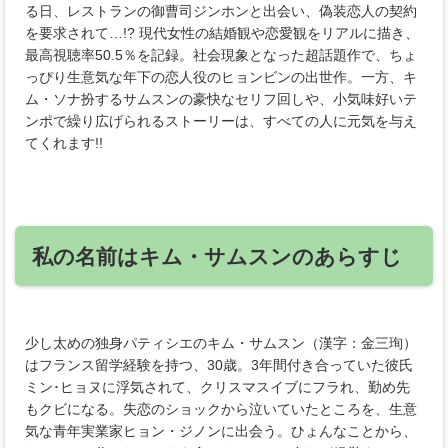
る日、レストランの御曹司ジンホンと出会い、偽装恋人の契約
を要求されて…!? 現代女性の結婚観や恋愛観をリアルに描き、
最高視聴率50.5％を記録。社会現象となった超話題作で、ちょ
っぴり生意気な年下の恋人役のヒョンビンの出世作。一方、キ
ム・ソナ扮するサムスンの豪快なセリフ回しや、小気味好いテ
ンポで繰り広げられるストーリーは、すべての人に元気を与え
てくれます!!
私の名前はキム・サムスンのあらすじ
少し太めの独身パティシエのキム・サムスン（漢字：金三珣）
はフランス留学経験を持つ、30歳。3年間付き合っていた彼氏
ミン･ヒョヌに浮気されて、クリスマスイブにフラれ、勤め先
もクビになる。失恋のショックから泣いていたところを、生意
気な青年実業家ヒョン・ジノンに出会う。ひょんなことから、