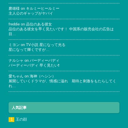
磨雄様
on
キルミーヒールミー
主人公のギャップがヤバイ
freddie
on
品位のある彼女
品位のある彼女を早く見たいです！ 中国系の販売会社の広告は
目…
ミヨン
on
TV小説 星になって光る
星になって輝くですが…
ナルシャ
on
バーディーバディ
バーディーバディ 早く見たい❗
愛ちゃん
on
海神（ヘシン）
展開していくドラマが、情感に溢れ 期待と刺激をもたらしてく
れ…
人気記事
王の顔