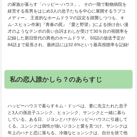
の家族が暮らす「ハッピー･ハウス」。 その一階で動物病院を
経営する長男をはじめ3人の息子たちを中心に展開するラブコ
メディー。 王道的なホームドラマの設定を踏襲しつつも、キ
ム･スヒョン作家(『青春の罠』『愛と野望』)による掛け合い漫
才のようなテンポの良い台詞まわしが受けて30％台の視聴率を
記録した新旧世代の異色のホームドラマ。 50話の放送予定が
84話まで延長され、最終話には32.6%という最高視聴率を記録!
私の恋人誰かしら？のあらすじ
ハッピーハウスで暮らすキム・ドッペは、妻に先立たれた息子
と3人の孫息子ユンシク、ヒョンシク、サンシクと一緒に暮ら
している。ある日、ジヨンとハナがハッピーハウスに引越して
くる。ユンシクは個性が強いジヨンと愛を見つけ、サンシクは
年上のハナと恋に落ちる。冷徹なヒョンシクは、自分を捨て他