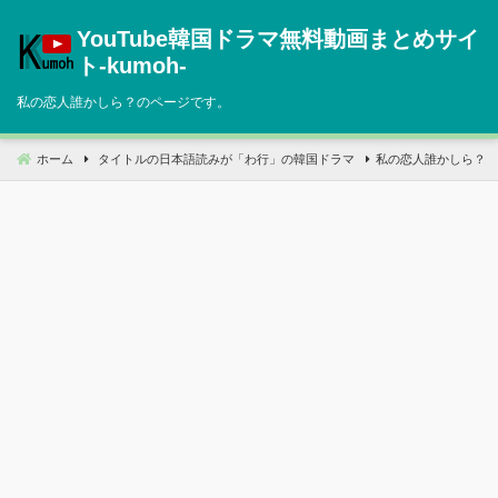
コ
YouTube韓国ドラマ無料動画まとめサイ
ン
テ
ト‐kumoh‐
ン
私の恋人誰かしら？のページです。
ツ
へ
移
ホーム
タイトルの日本語読みが「わ行」の韓国ドラマ
私の恋人誰かしら？
動