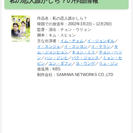
私の恋人誰かしら？の作品情報
作品名
：私の恋人誰かしら？
韓国での放送年
：2002年3月2日～12月29日
監督・演出
：チョン・ウリョン
脚本
：キム・スヒョン
主な出演者
：
イム・チェム
／
イ・ジョンギル
／
イ・スンジェ
／
イ・スンヨン
／
イ・テラン
／
キ
ム・ジョンヒョン
／
キョン・ミリ
／
チョン・ヘソ
ン
／
ハン・ジンヒ
／
パク・ジョンス
／
ミョン・セ
ビン
／
ユン・ダフン
／
ヨ・ウンゲ
／
リュ・ジン
放送局
：KBS
制作会社
：SAMHWA NETWORKS CO.,LTD