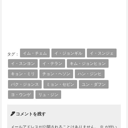
イム・チェム
イ・ジョンギル
イ・スンジェ
タグ：
イ・スンヨン
イ・テラン
キム・ジョンヒョン
キョン・ミリ
チョン・ヘソン
ハン・ジンヒ
パク・ジョンス
ミョン・セビン
ユン・ダフン
ヨ・ウンゲ
リュ・ジン
コメントを残す
メールアドレスが公開されることはありません。
※
が付い