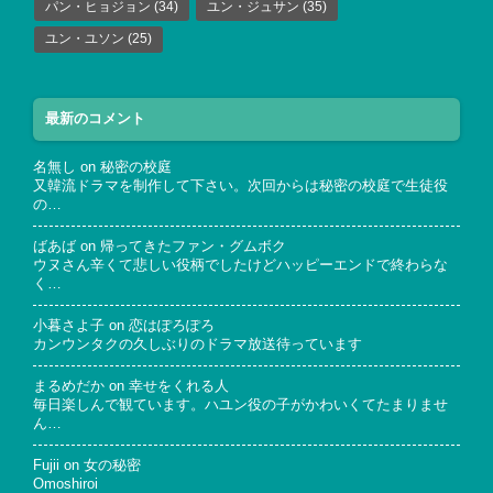
パン・ヒョジョン
(34)
ユン・ジュサン
(35)
ユン・ユソン
(25)
最新のコメント
名無し
on
秘密の校庭
又韓流ドラマを制作して下さい。次回からは秘密の校庭で生徒役
の…
ばあば
on
帰ってきたファン・グムボク
ウヌさん辛くて悲しい役柄でしたけどハッピーエンドで終わらな
く…
小暮さよ子
on
恋はぽろぽろ
カンウンタクの久しぶりのドラマ放送待っています
まるめだか
on
幸せをくれる人
毎日楽しんで観ています。ハユン役の子がかわいくてたまりませ
ん…
Fujii
on
女の秘密
Omoshiroi