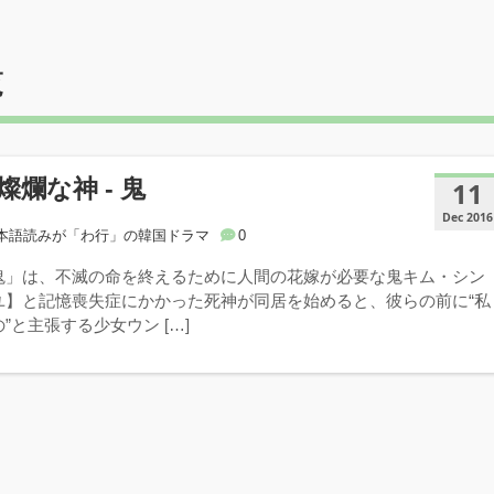
覧
爛な神 ‐ 鬼
11
Dec 2016
本語読みが「わ行」の韓国ドラマ
0
鬼」は、不滅の命を終えるために人間の花嫁が必要な鬼キム・シン
ユ】と記憶喪失症にかかった死神が同居を始めると、彼らの前に“私
”と主張する少女ウン […]