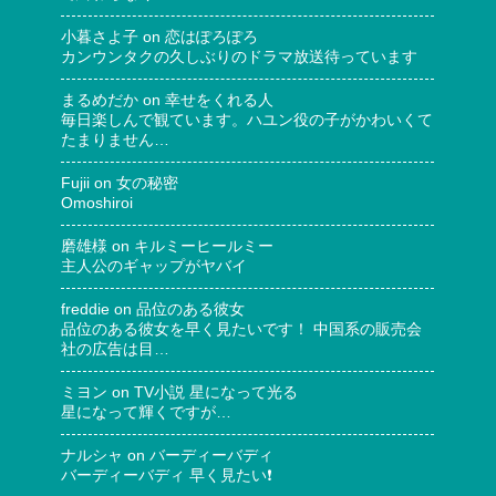
小暮さよ子
on
恋はぽろぽろ
カンウンタクの久しぶりのドラマ放送待っています
まるめだか
on
幸せをくれる人
毎日楽しんで観ています。ハユン役の子がかわいくて
たまりません…
Fujii
on
女の秘密
Omoshiroi
磨雄様
on
キルミーヒールミー
主人公のギャップがヤバイ
freddie
on
品位のある彼女
品位のある彼女を早く見たいです！ 中国系の販売会
社の広告は目…
ミヨン
on
TV小説 星になって光る
星になって輝くですが…
ナルシャ
on
バーディーバディ
バーディーバディ 早く見たい❗