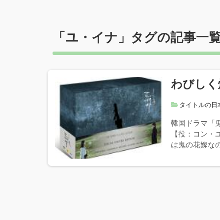
「
ユ・イナ
」タグの記事一
わびしく燦
タイトルの日
韓国ドラマ「
【役：コン・
は鬼の花嫁なの