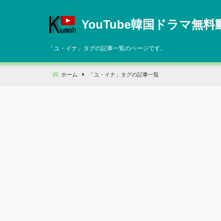
コ
ン
YouTube韓国ドラマ無料
テ
ン
「
ユ・イナ
」タグの記事一覧のページです。
ツ
へ
ホーム
「
ユ・イナ
」タグの記事一覧
移
動