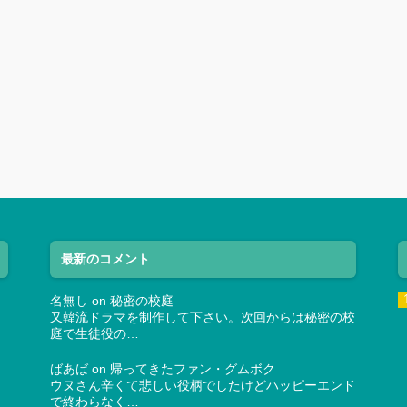
最新のコメント
名無し
on
秘密の校庭
又韓流ドラマを制作して下さい。次回からは秘密の校
庭で生徒役の…
ばあば
on
帰ってきたファン・グムボク
ウヌさん辛くて悲しい役柄でしたけどハッピーエンド
で終わらなく…