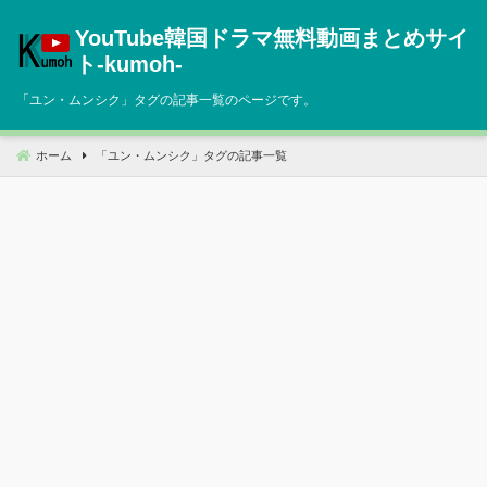
コ
YouTube韓国ドラマ無料動画まとめサイ
ン
テ
ト‐kumoh‐
ン
「
ユン・ムンシク
」タグの記事一覧のページです。
ツ
へ
移
ホーム
「
ユン・ムンシク
」タグの記事一覧
動