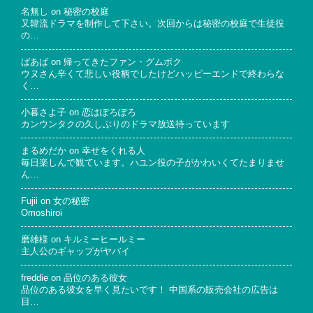
名無し
on
秘密の校庭
又韓流ドラマを制作して下さい。次回からは秘密の校庭で生徒役
の…
ばあば
on
帰ってきたファン・グムボク
ウヌさん辛くて悲しい役柄でしたけどハッピーエンドで終わらな
く…
小暮さよ子
on
恋はぽろぽろ
カンウンタクの久しぶりのドラマ放送待っています
まるめだか
on
幸せをくれる人
毎日楽しんで観ています。ハユン役の子がかわいくてたまりませ
ん…
Fujii
on
女の秘密
Omoshiroi
磨雄様
on
キルミーヒールミー
主人公のギャップがヤバイ
freddie
on
品位のある彼女
品位のある彼女を早く見たいです！ 中国系の販売会社の広告は
目…