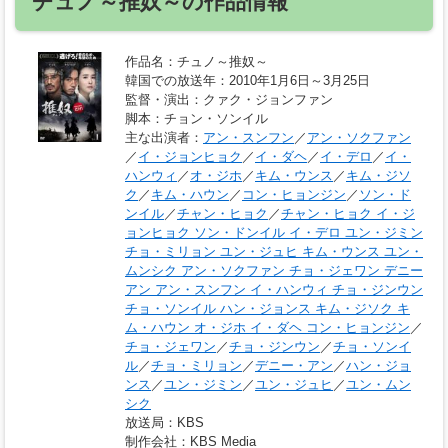
チュノ～推奴～の作品情報
作品名
：チュノ～推奴～
韓国での放送年
：2010年1月6日～3月25日
監督・演出
：クァク・ジョンファン
脚本
：チョン・ソンイル
主な出演者
：
アン・スンフン
／
アン・ソクファン
／
イ・ジョンヒョク
／
イ・ダヘ
／
イ・デロ
／
イ・
ハンウィ
／
オ・ジホ
／
キム・ウンス
／
キム・ジソ
ク
／
キム・ハウン
／
コン・ヒョンジン
／
ソン・ド
ンイル
／
チャン・ヒョク
／
チャン・ヒョク イ・ジ
ョンヒョク ソン・ドンイル イ・デロ ユン・ジミン
チョ・ミリョン ユン・ジュヒ キム・ウンス ユン・
ムンシク アン・ソクファン チョ・ジェワン デニー
アン アン・スンフン イ・ハンウィ チョ・ジンウン
チョ・ソンイル ハン・ジョンス キム・ジソク キ
ム・ハウン オ・ジホ イ・ダヘ コン・ヒョンジン
／
チョ・ジェワン
／
チョ・ジンウン
／
チョ・ソンイ
ル
／
チョ・ミリョン
／
デニー・アン
／
ハン・ジョ
ンス
／
ユン・ジミン
／
ユン・ジュヒ
／
ユン・ムン
シク
放送局
：KBS
制作会社
：KBS Media