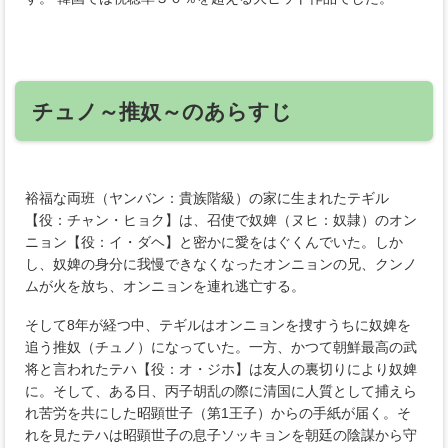
チュノ～推奴～のあらすじ
裕福な両班（ヤンバン：貴族階級）の家に生まれたテギル
【役：チャン・ヒョク】は、召使で奴婢（ヌヒ：奴隷）のオン
ニョン【役：イ・ダヘ】と密かに愛をはぐくんでいた。しか
し、奴婢の身分に我慢できなくなったオンニョンの兄、クンノ
ムが火を放ち、オンニョンを連れ逃亡する。
そして8年が経つ中、テギルはオンニョンを捜すうちに奴婢を
追う推奴（チュノ）になっていた。一方、かつて朝鮮最高の武
将と言われたテハ【役：オ・ジホ】は友人の裏切りにより奴婢
に。そして、ある日、丙子胡乱の際に清国に人質として捕えら
れ苦労を共にした昭顕世子（第1王子）からの手紙が届く。そ
れを見たテハは昭顕世子の息子ソッキョンを朝廷の陰謀から守