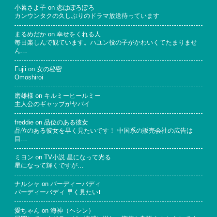
小暮さよ子
on
恋はぽろぽろ
カンウンタクの久しぶりのドラマ放送待っています
まるめだか
on
幸せをくれる人
毎日楽しんで観ています。ハユン役の子がかわいくてたまりませ
ん…
Fujii
on
女の秘密
Omoshiroi
磨雄様
on
キルミーヒールミー
主人公のギャップがヤバイ
freddie
on
品位のある彼女
品位のある彼女を早く見たいです！ 中国系の販売会社の広告は
目…
ミヨン
on
TV小説 星になって光る
星になって輝くですが…
ナルシャ
on
バーディーバディ
バーディーバディ 早く見たい❗
愛ちゃん
on
海神（ヘシン）