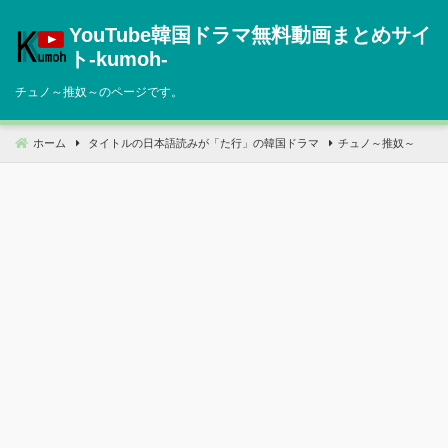
コ
YouTube韓国ドラマ無料動画まとめサイ
ン
テ
ト‐kumoh‐
ン
チュノ～推奴～のページです。
ツ
へ
移
ホーム
タイトルの日本語読みが「た行」の韓国ドラマ
チュノ～推奴～
動