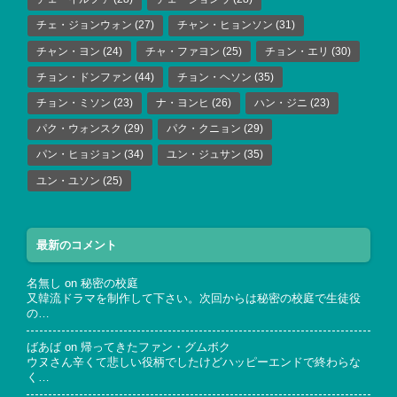
チェ・ジョンウォン
(27)
チャン・ヒョンソン
(31)
チャン・ヨン
(24)
チャ・ファヨン
(25)
チョン・エリ
(30)
チョン・ドンファン
(44)
チョン・ヘソン
(35)
チョン・ミソン
(23)
ナ・ヨンヒ
(26)
ハン・ジニ
(23)
パク・ウォンスク
(29)
パク・クニョン
(29)
パン・ヒョジョン
(34)
ユン・ジュサン
(35)
ユン・ユソン
(25)
最新のコメント
名無し
on
秘密の校庭
又韓流ドラマを制作して下さい。次回からは秘密の校庭で生徒役
の…
ばあば
on
帰ってきたファン・グムボク
ウヌさん辛くて悲しい役柄でしたけどハッピーエンドで終わらな
く…