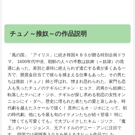
チュノ～推奴～の作品説明
「風の国」「アイリス」に続き韓国ＫＢＳが贈る特別企画ドラ
マ。 1600年代中頃、朝鮮の人々の半数は奴婢（＝奴隷）の境
遇にあった。差別と虐待に絶えられず逃亡する者が多くある一
方で、懸賞金目当てで彼らを捕まえる仕事もあった。その男た
ちは推奴（チュノ）師と呼ばれ、憎まれ恐れられた。家門も恋
人も失ったチュノのテギルにチャン・ヒョク、武将から奴婢に
転落したテハにオ・ジホ、テギルが探し求める初恋の女性オン
ニョンにイ・ダヘ。歴史に埋もれた者たちの愛と哀しみを、時
代劇を越えたスケールで描く！ 意外にもオ・ジホにとって、初
の時代劇。他にも今最も旬のイケメンたちが続々登場！ 特に
『憎くても可愛くても』で大ブレイクしたキム・ジソク、『魔
王』のハン・ジョンス、元アイドルのデニー・アンに注目で
す。 韓国では視聴率３０％を超える大ヒット作品でした。